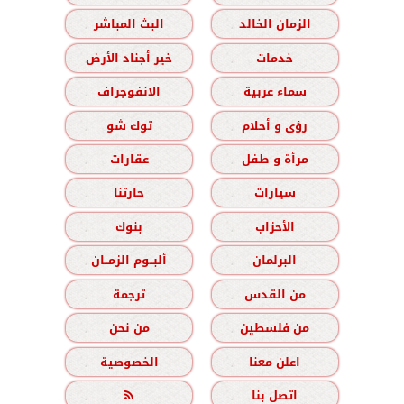
الزمان الخالد
البث المباشر
خدمات
خير أجناد الأرض
سماء عربية
الانفوجراف
رؤى و أحلام
توك شو
مرأة و طفل
عقارات
سيارات
حارتنا
الأحزاب
بنوك
البرلمان
ألبــوم الزمــان
من القدس
ترجمة
من فلسطين
من نحن
اعلن معنا
الخصوصية
اتصل بنا
