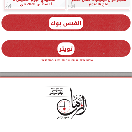
ملح بالفيوم
أغسطس 2026 في...
الفيس بوك
تويتر
Tweets by elzmannewseg