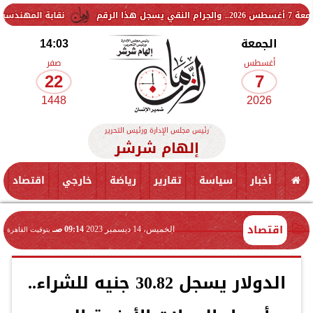
نقابة المهندسين تشكل لجنة فن
الجمعة
14:03
أغسطس
صفر
22
7
1448
2026
رئيس مجلس الإدارة ورئيس التحرير
إلهام شرشر
أخبار
سياسة
تقارير
رياضة
خارجي
اقتصاد
اقتصاد
الخميس، 14 ديسمبر 2023
09:14 صـ
بتوقيت القاهرة
الدولار يسجل 30.82 جنيه للشراء..