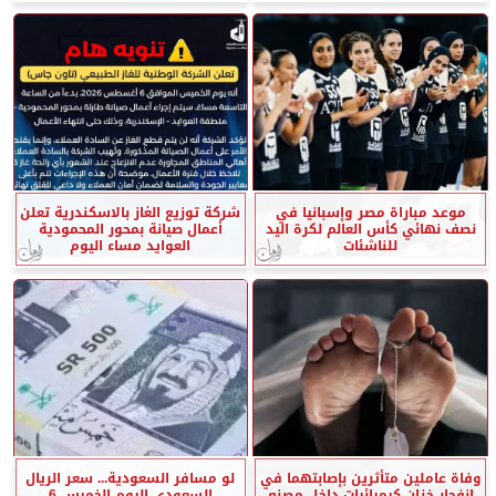
موعد مباراة مصر وإسبانيا في
شركة توزيع الغاز بالاسكندرية تعلن
نصف نهائي كأس العالم لكرة اليد
أعمال صيانة بمحور المحمودية
للناشئات
العوايد مساء اليوم
وفاة عاملين متأثرين بإصابتهما في
لو مسافر السعودية... سعر الريال
انفجار خزان كيميائيات داخل مصنع
السعودي اليوم الخميس 6