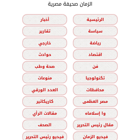
الزمان صحيفة مصرية
الرئيسية
أخبار
سياسة
تقارير
رياضة
خارجي
اقتصاد
حوادث
فن
صحة وطب
تكنولوجيا
منوعات
محافظات
العدد الورقي
مصر العظمى
كاريكاتير
وا إسلاماه
مقالات الرأي
مقال رئيس التحرير
الصحف
فيديو الزمان
فيديو رئيس التحرير