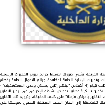
حة الجريمة بشتى صورها لاسيما جرائم تزوير المحررات الرسمية
ت وتحريات الإدارة العامة لمكافحة جرائم الأموال العامة بقطاع
مكافحة جرائم الأموال العامة والجريمة المنظمة قيام (4 أشخاص "بينهم إثنين يعملان بإحدى المستشفيات" -
تكوين تشكيلاً عصابياً تخصص نشاطه الإجرامى فى تزوير التقارير
 التقارير بأمراض مزمنة" على خلاف الحقيقة، وترويج تلك التقارير
ها لتقديمها إلى اللجان الطبية المختلفة للحصول بموجبها على