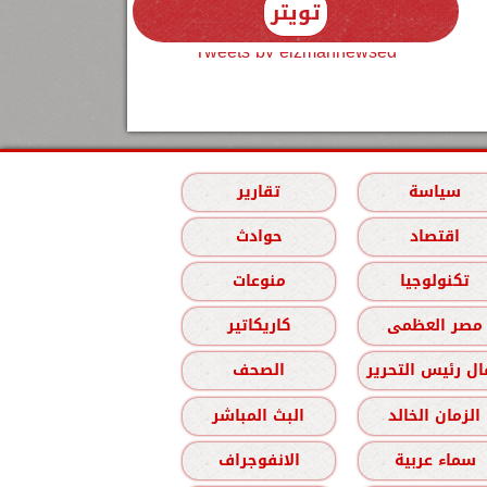
تويتر
Tweets by elzmannewseg
سياسة
تقارير
اقتصاد
حوادث
تكنولوجيا
منوعات
مصر العظمى
كاريكاتير
ل رئيس التحرير
الصحف
الزمان الخالد
البث المباشر
سماء عربية
الانفوجراف