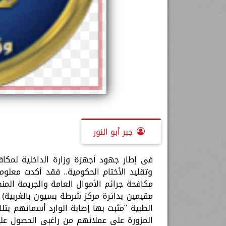
جبر أبو النور
فى إطار جهود أجهزة وزارة الداخلية لمكاف
وتقليد الأختام الحكومية.. فقد أكدت معلوما
مقيمين بدائرة مركز شرطة بسيون بالغربية) ب
الطبية "مثبت بها إصابة الوارد أسمائهم بتلك
المزورة على عملائهم من راغبى الحصول علي