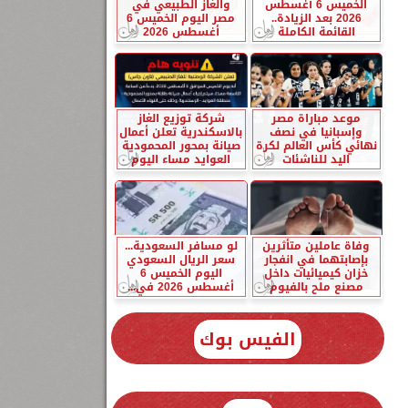
الخميس 6 أغسطس
والغاز الطبيعي في
2026 بعد الزيادة..
مصر اليوم الخميس 6
القائمة الكاملة
أغسطس 2026
موعد مباراة مصر
شركة توزيع الغاز
وإسبانيا في نصف
بالاسكندرية تعلن أعمال
نهائي كأس العالم لكرة
صيانة بمحور المحمودية
اليد للناشئات
العوايد مساء اليوم
وفاة عاملين متأثرين
لو مسافر السعودية...
بإصابتهما في انفجار
سعر الريال السعودي
خزان كيميائيات داخل
اليوم الخميس 6
مصنع ملح بالفيوم
أغسطس 2026 في...
الفيس بوك