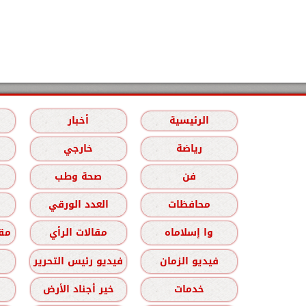
الرئيسية
أخبار
رياضة
خارجي
فن
صحة وطب
محافظات
العدد الورقي
وا إسلاماه
مقالات الرأي
مقا
فيديو الزمان
فيديو رئيس التحرير
خدمات
خير أجناد الأرض