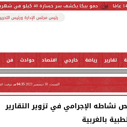
ا يكشف سر خسارة 40 كيلو في شهرين: التزمت بنظام غذائي وتعليمات الطبيب
رئيس مجلس الإدارة ورئيس التحرير
ة
تقارير
رياضة
خارجي
اقتصاد
حوادث
فن
السبت، 30 ديسمبر 2023
04:35 مـ
بتوقيت الق
شاطه الإجرامي في تزوير التقارير
طبية بالغربية