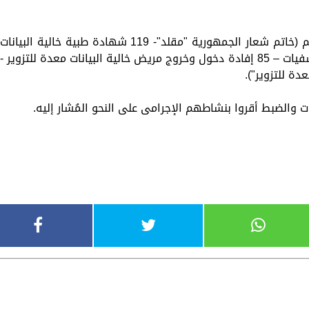
▪ عقب تقنين الإجراءات تم ضبطهم وبحوزتهم (خاتم شعار الجمهورية "مقلد"- 119 شهادة طبية خالية البيانات
معدة للتزوير منسوب صدورها لإحدى المستشفيات – 85 إفادة دخول وخروج مريض خالية البيانات معدة للتزوير -
ت والضبط أقروا بنشاطهم الإجرامى على النحو المُشار إليه.