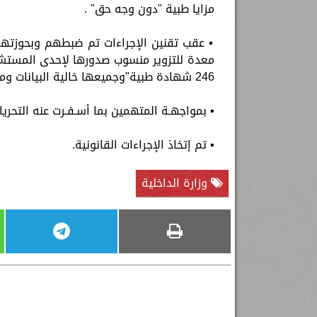
مزايا طبية "دون وجه حق" .
246 شهادة طبية"وجميعها خالية البيانات ومعدة للتزوير").
▪ بمواجهـة المتهمين بما أسـفـرت عنه التحريا
▪ تم إتخاذ الإجراءات القانونية.
وزارة الداخلية