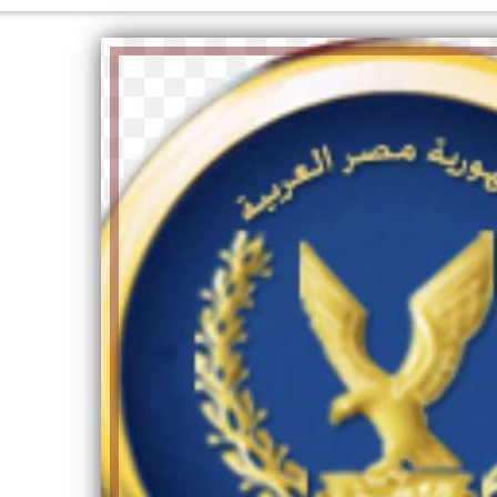
الكاتبة إلهام شرشر تهنئ الرئيس
السيسي بعيد ميلاده وتُشيد بجهوده
إلهام شرشر تكتب: دي مبقتش كورة..
في بناء الدولة
دي سياسة