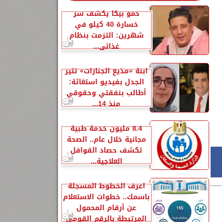
حمو بيكا يكشف سر
خسارة 40 كيلو في
شهرين: التزمت بنظام
غذائي...
ابنة «مذيع الجنازات» تثير
الجدل بفيديو استغاثة:
أطالب بنفقتي وحقوقي
منذ 14...
8.4 مليون خدمة طبية
مجانية خلال عام.. الصحة
تكشف حصاد القوافل
العلاجية...
اعرف الخطوط المسجلة
باسمك.. خطوات الاستعلام
عن أرقام المحمول
المرتبطة بالرقم القومي