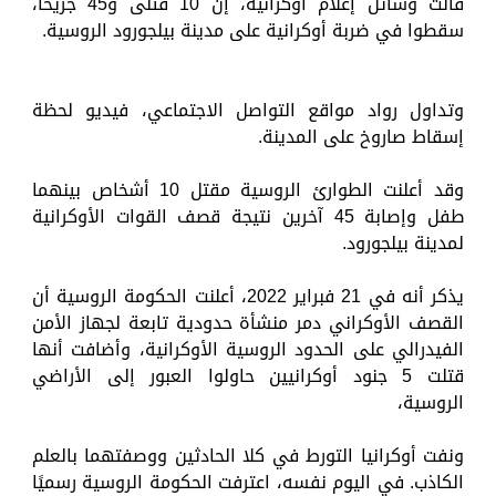
قالت وسائل إعلام أوكرانية، إن 10 قتلى و45 جريحا،
سقطوا في ضربة أوكرانية على مدينة بيلجورود الروسية.
‎وتداول رواد مواقع التواصل الاجتماعي، فيديو لحظة
إسقاط صاروخ على المدينة.
‎وقد أعلنت الطوارئ الروسية مقتل 10 أشخاص بينهما
طفل وإصابة 45 آخرين نتيجة قصف القوات الأوكرانية
لمدينة بيلجورود.
‎يذكر أنه في 21 فبراير 2022، أعلنت الحكومة الروسية أن
القصف الأوكراني دمر منشأة حدودية تابعة لجهاز الأمن
الفيدرالي على الحدود الروسية الأوكرانية، وأضافت أنها
قتلت 5 جنود أوكرانيين حاولوا العبور إلى الأراضي
الروسية،
‎ونفت أوكرانيا التورط في كلا الحادثين ووصفتهما بالعلم
الكاذب. في اليوم نفسه، اعترفت الحكومة الروسية رسميًا