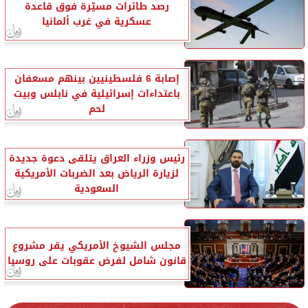
رصد طائرات مسيّرة فوق قاعدة
عسكرية في غرب ألمانيا
إصابة 6 فلسطينيين بينهم مسعفان
باعتداءات إسرائيلية في نابلس وبيت
لحم
رئيس وزراء العراق يتلقى دعوة جديدة
لزيارة الرياض بعد الضربات الأمريكية
السعودية
مجلس الشيوخ الأمريكي يقر مشروع
قانون شامل لفرض عقوبات على روسيا