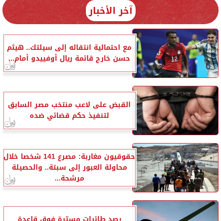
آخر الأخبار
مع احتمالية انتقاله إلى سيلتك.. هيثم
حسن خارج قائمة ريال أوفييدو أمام...
القبض على لاعب منتخب مصر السابق
لتنفيذ حكم قضائي ضده
حقوقيون مغاربة: مصرع 141 شخصا خلال
محاولة العبور إلى سبتة.. والحصيلة
مرشحة...
رصد طائرات مسيّرة فوق قاعدة