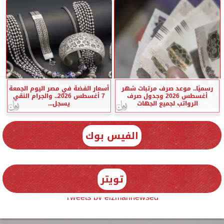
رسميًا.. موعد صرف مرتبات شهر
أسعار الفضة في مصر اليوم الجمعة
أغسطس 2026 وجدول صرف
7 أغسطس 2026.. والجرام النقي
الرواتب لجميع الجهات
يسجل...
الفيس بوك
تويتر
Tweets by elzmannewseg