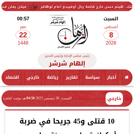
ثم حسن خارج قائمة ريال أوفييدو أمام لوهافر
ميلان يعلن فسخ عقد إسما
السبت
00:57
أغسطس
صفر
22
8
1448
2026
رئيس مجلس الإدارة ورئيس التحرير
إلهام شرشر
أخبار
سياسة
تقارير
رياضة
خارجي
اقتصاد
خارجي
السبت، 30 ديسمبر 2023
04:56 مـ
بتوقيت القاهرة
10 قتلى و45 جريحا في ضربة