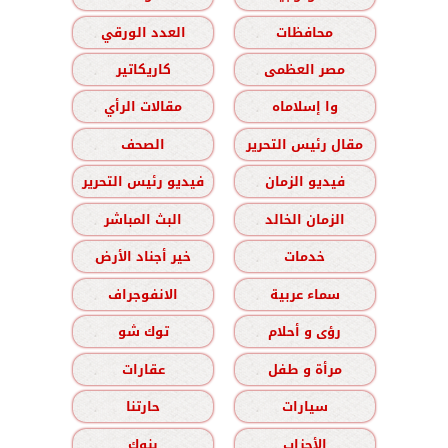
محافظات
العدد الورقي
مصر العظمى
كاريكاتير
وا إسلاماه
مقالات الرأي
مقال رئيس التحرير
الصحف
فيديو الزمان
فيديو رئيس التحرير
الزمان الخالد
البث المباشر
خدمات
خير أجناد الأرض
سماء عربية
الانفوجراف
رؤى و أحلام
توك شو
مرأة و طفل
عقارات
سيارات
حارتنا
الأحزاب
بنوك