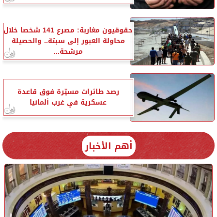
حقوقيون مغاربة: مصرع 141 شخصا خلال
محاولة العبور إلى سبتة.. والحصيلة
مرشحة...
رصد طائرات مسيّرة فوق قاعدة
عسكرية في غرب ألمانيا
أهم الأخبار