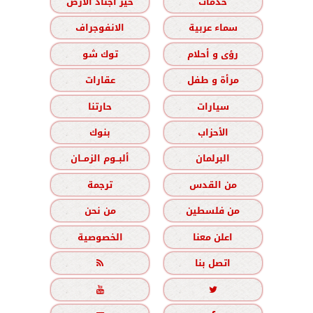
خدمات
خير أجناد الأرض
سماء عربية
الانفوجراف
رؤى و أحلام
توك شو
مرأة و طفل
عقارات
سيارات
حارتنا
الأحزاب
بنوك
البرلمان
ألبــوم الزمــان
من القدس
ترجمة
من فلسطين
من نحن
اعلن معنا
الخصوصية
اتصل بنا


