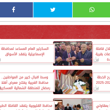
اطن خلال قافلة
السكرتير العام المساعد لمحافظة
ات بقرية
الإسماعيلية يتفقد الأسواق
ة
ح الخطة
وسط اقبال كبير من المواطنين..
محافظ الغربية يفتتح معرض أهلا
رمضان للمنطقة الشمالية العسكرية
بطنطا
 بمقاولي
محافظ القليوبية يتفقد القافلة الطبي