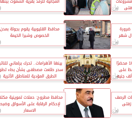
 مشروعات
المجانية للرمد بقرية الشموت ببنها
فتى
 ضرورة
محافظ القليوبية يقوم بجولة بمدن
ال شهر
الخصوص وشبرا الخيمة
غلق 43 منشأة وتحرير 1878 محضرًا
بينها الأهرامات.. تحرك برلماني للنائب
 والتحفظ على
سحر طلعت مصطفى بشأن بطء تطوي
 حالة إشغال و 491 ألف جنيه
الطرق المؤدية للمناطق الأثرية
ات الرصف
محافظ مطروح: حملات تموينية مكثف
 زفتى
لإحكام الرقابة على الأسواق وضبط
الاسعار