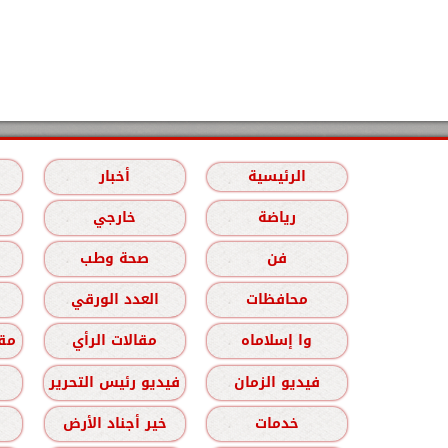
الرئيسية
أخبار
رياضة
خارجي
فن
صحة وطب
محافظات
العدد الورقي
وا إسلاماه
مقالات الرأي
مقا
فيديو الزمان
فيديو رئيس التحرير
خدمات
خير أجناد الأرض