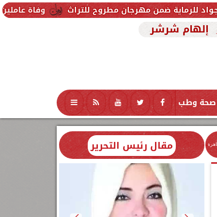
رجان مطروح للتراث
وفاة عاملين متأثرين بإصابتهما في
إلهام شرشر
صحة وطب
تكنولوجيا
منوعات
محافظات
مقال رئيس التحرير
اهرة