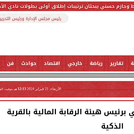
ترتيبات إطلاق أولى بطولات نادي الأجواد للرماية ضمن مه
رئيس مجلس الإدارة ورئيس التحرير
ة
تقارير
رياضة
خارجي
اقتصاد
حوادث
فن
الأربعاء، 21 فبراير 2024
12:13 مـ
بتوقيت الق
 برئيس هيئة الرقابة المالية بالقرية
الذكية