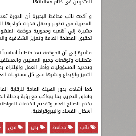
للمتدربين فى ختام فعالياتها.
و أكدت نائب محافظ البحيرة أن الدورة تُ
المصرية فى تطوير وصقل قدرات كوادرها الت
مشيرة إلي أهمية ومحورية حوكمة المنظومة
تحقيق المصلحة العامة وتعزيز الشفافية والمس
مشيرة إلى أن الحوكمة تعد متطلباً أساسياً 
متطلبات وتوقعات جميع المعنيين والمستفي
وتحديد المسؤوليات وأطر العمل والإلتزام ب
التميز والإبداع ونشرها على كل مستويات ال
كما أشادت بدور الهيئة العامة للرقابة الما
يخدم الصالح العام وتقديم الخدمات للمواطن
أشكال الفساد والبيروقراطية.
نائب
محافظ
بحير
قري