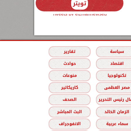
تويتر
Tweets by elzmannewseg
سياسة
تقارير
اقتصاد
حوادث
تكنولوجيا
منوعات
مصر العظمى
كاريكاتير
ل رئيس التحرير
الصحف
الزمان الخالد
البث المباشر
سماء عربية
الانفوجراف