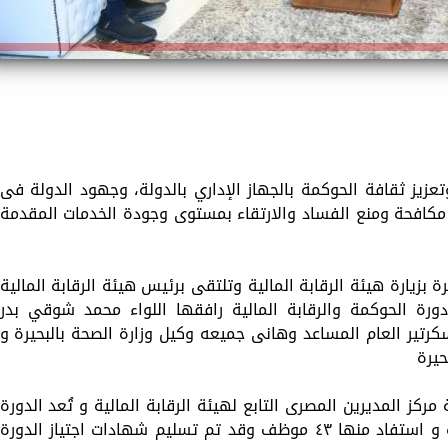
عزيز ثقافة الحوكمة بالجهاز الإداري بالدولة، وجهود الدولة فى
 مكافحة ومنع الفساد والارتقاء بمستوى وجودة الخدمات المقدمة
ة بزيارة هيئة الرقابة المالية وتلتقى برئيس هيئة الرقابة المالية
ورة الحوكمة والرقابة المالية رافقها اللواء محمد شوقي بدر
رتير العام المساعد وهانى جميعه وكيل وزارة الصحة بالبحيرة و
حيرة
ركز المديرين المصرى التابع لهيئة الرقابة المالية و تُعد الدورة
الأولى والفريدة من نوعها بمحافظة البحيرة و استفاد منها ٤٣ موظف وقد تم تسليم شهادات اجتياز الدورة