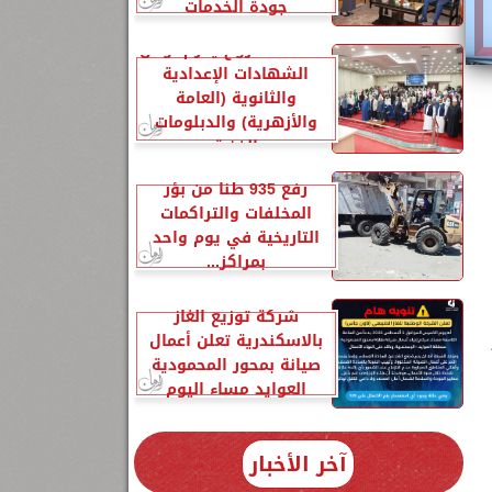
جودة الخدمات
محافظ مطروح يكرم أوائل
الشهادات الإعدادية
والثانوية (العامة
والأزهرية) والدبلومات
الفنية
رفع 935 طنًا من بؤر
المخلفات والتراكمات
التاريخية في يوم واحد
بمراكز...
شركة توزيع الغاز
بالاسكندرية تعلن أعمال
صيانة بمحور المحمودية
العوايد مساء اليوم
آخر الأخبار