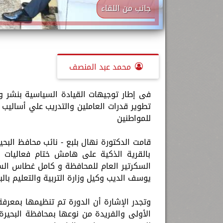
جانب من اللقاء
محمد عبد المنصف
فى إطار توجيهات القيادة السياسية بنشر وت
تطوير قدرات العاملين والتدريب علي أساليب
للمواطنين
قامت الدكتورة نهال بلبع - نائب محافظ البحير
بالقرية الذكية على هامش ختام فعاليات د
السكرتير العام للمحافظة و كامل غطاس السك
يوسف الديب وكيل وزارة التربية والتعليم بالب
وتجدر الإشارة أن الدورة تم تنظيمها بمعرفة م