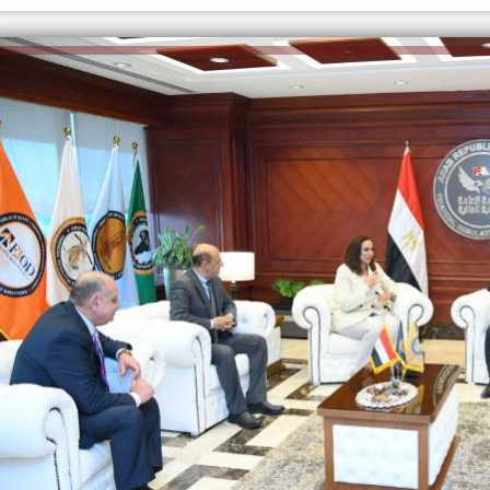
الكاتبة إلهام شرشر تهنئ الرئيس
رسالتى لآخر الزمان «محطة الضبعة
السيسي بعيد ميلاده وتُشيد بجهوده
النووية»... من الحلم إلى التنفيذ
في بناء الدولة