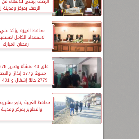
الرصف بزفتى للانتهاء من
الرصف بمركز ومدينة ز
محافظ الجيزة يؤكد علي
الاستعداد الكامل لاستقب
رمضان المبارك
متنوعًا و177 إنذارًا
2779
بالإسكندرية
محافظ الغربية يتابع مشروع
والتطوير بمركز ومدينة