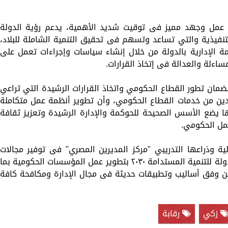
عد عمل وجهد مميز فى توقيت شديد الأهمية، يدعم رؤية الدولة
نفيذية والتي تساعد وتسهم فى تحقيق التنمية الشاملة للبلاد،
 الإدارية بالدولة من خلال إنشاء سياسات وإجراءات تعمل على
اءلة والعدالة فى إتخاذ القرارات.
لضمان تطور القطاع الحكومي واتخاذ القرارات الرشيدة التي تراعي
دين من خدمات القطاع الحكومي، وأن تطوير أنظمة عمل متكاملة
ها يضع الأسس الصحيحة للحوكمة والإدارة الرشيدة وتعزيز ثقافة
عمل الحكومي.
لية وذراعها التدريبي "مركز المديرين المصري" فى توفير مجالات
وآفاق للتدريب بما يتواكب مع رؤية وخطة الدولة للتنمية المستدامة ٢٠٣٠ بتطوير عمل المؤسسات الحكومية بما
ين وفق أساليب وتطبيقات حديثة فى مجال الإدارة ومكافحة كافة
زكي
رقابة