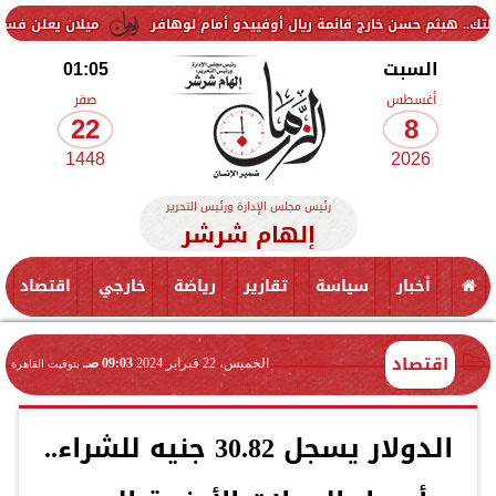
ن خارج قائمة ريال أوفييدو أمام لوهافر
ميلان يعلن فسخ عقد إسماعيل ب
السبت
01:05
أغسطس
صفر
22
8
1448
2026
رئيس مجلس الإدارة ورئيس التحرير
إلهام شرشر
أخبار
سياسة
تقارير
رياضة
خارجي
اقتصاد
اقتصاد
الخميس، 22 فبراير 2024
09:03 صـ
بتوقيت القاهرة
الدولار يسجل 30.82 جنيه للشراء..