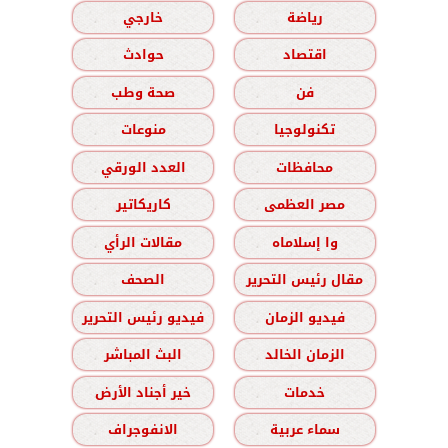
رياضة
خارجي
اقتصاد
حوادث
فن
صحة وطب
تكنولوجيا
منوعات
محافظات
العدد الورقي
مصر العظمى
كاريكاتير
وا إسلاماه
مقالات الرأي
مقال رئيس التحرير
الصحف
فيديو الزمان
فيديو رئيس التحرير
الزمان الخالد
البث المباشر
خدمات
خير أجناد الأرض
سماء عربية
الانفوجراف