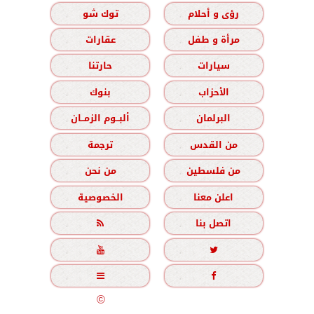
رؤى و أحلام
توك شو
مرأة و طفل
عقارات
سيارات
حارتنا
الأحزاب
بنوك
البرلمان
ألبــوم الزمــان
من القدس
ترجمة
من فلسطين
من نحن
اعلن معنا
الخصوصية
اتصل بنا





جميع الحقوق محفوظة
©