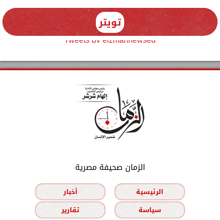
تويتر
Tweets by elzmannewseg
الزمان صحيفة مصرية
الرئيسية
أخبار
سياسة
تقارير