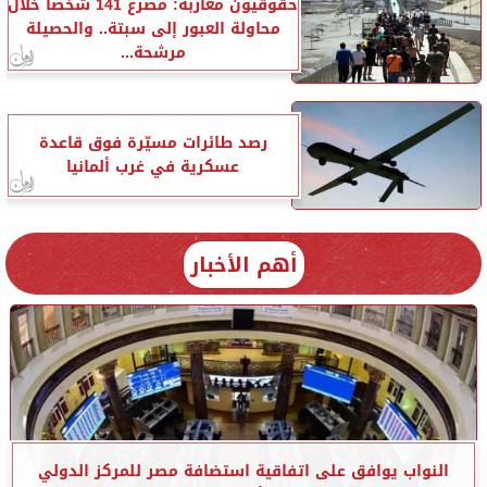
حقوقيون مغاربة: مصرع 141 شخصا خلال
محاولة العبور إلى سبتة.. والحصيلة
مرشحة...
رصد طائرات مسيّرة فوق قاعدة
عسكرية في غرب ألمانيا
أهم الأخبار
النواب يوافق على اتفاقية استضافة مصر للمركز الدولي