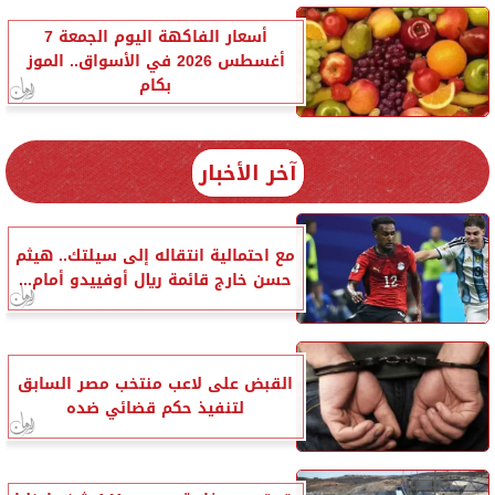
أسعار الفاكهة اليوم الجمعة 7
أغسطس 2026 في الأسواق.. الموز
بكام
آخر الأخبار
مع احتمالية انتقاله إلى سيلتك.. هيثم
حسن خارج قائمة ريال أوفييدو أمام...
القبض على لاعب منتخب مصر السابق
لتنفيذ حكم قضائي ضده