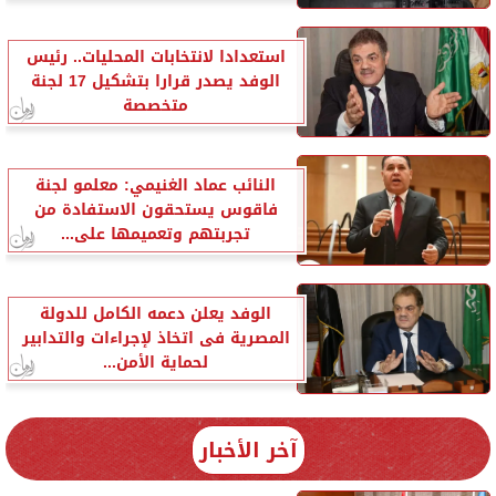
استعدادا لانتخابات المحليات.. رئيس
الوفد يصدر قرارا بتشكيل 17 لجنة
متخصصة
النائب عماد الغنيمي: معلمو لجنة
فاقوس يستحقون الاستفادة من
تجربتهم وتعميمها على...
الوفد يعلن دعمه الكامل للدولة
المصرية فى اتخاذ لإجراءات والتدابير
لحماية الأمن...
آخر الأخبار