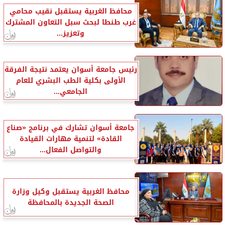
محافظ الغربية يستقبل نقيب محامي
غرب طنطا لبحث سبل التعاون المشترك
وتعزيز...
رئيس جامعة أسوان يعتمد نتيجة الفرقة
الأولى بكلية الطب البشري للعام
الجامعي...
جامعة أسوان تشارك في برنامج «صناع
القادة» لتنمية مهارات القيادة
والتواصل الفعال...
محافظ الغربية يستقبل وكيل وزارة
الصحة الجديدة بالمحافظة