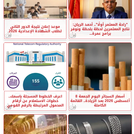
”راحة المعتمر أولًا”.. أحمد الريان:
موعد إعلان نتيجة الدور الثاني
نتابع المعتمرين لحظة بلحظة ونوفر
لطلاب الشهادة الإعدادية 2026
برامج عمرة...
أسعار السجائر اليوم الجمعة 8
اعرف الخطوط المسجلة باسمك..
أغسطس 2026 بعد الزيادة.. القائمة
خطوات الاستعلام عن أرقام
الكاملة
المحمول المرتبطة بالرقم القومي