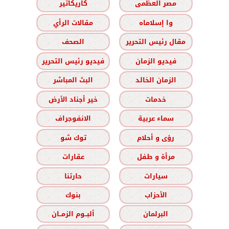
مصر العظمى
كاريكاتير
وا إسلاماه
مقالات الرأي
مقال رئيس التحرير
الصحف
فيديو الزمان
فيديو رئيس التحرير
الزمان الخالد
البث المباشر
خدمات
خير أجناد الأرض
سماء عربية
الانفوجراف
رؤى و أحلام
توك شو
مرأة و طفل
عقارات
سيارات
حارتنا
الأحزاب
بنوك
البرلمان
ألبــوم الزمــان