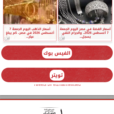
أسعار الفضة في مصر اليوم الجمعة
أسعار الذهب اليوم الجمعة 7
7 أغسطس 2026.. والجرام النقي
أغسطس 2026 في مصر.. كم يبلغ
يسجل...
عيار...
الفيس بوك
تويتر
Tweets by elzmannewseg