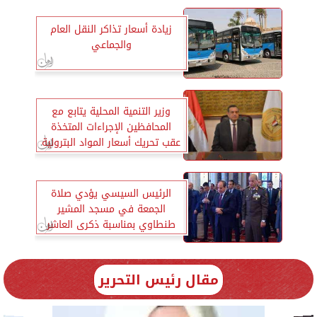
زيادة أسعار تذاكر النقل العام
والجماعي
وزير التنمية المحلية يتابع مع
المحافظين الإجراءات المتخذة
عقب تحريك أسعار المواد البترولية
الرئيس السيسي يؤدي صلاة
الجمعة في مسجد المشير
طنطاوي بمناسبة ذكرى العاشر
من رمضان
مقال رئيس التحرير