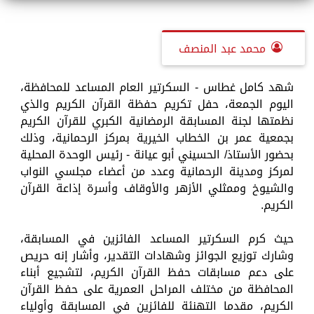
محمد عبد المنصف
شهد كامل غطاس - السكرتير العام المساعد للمحافظة،
اليوم الجمعة، حفل تكريم حفظة القرآن الكريم والذي
نظمتها لجنة المسابقة الرمضانية الكبري للقرآن الكريم
بجمعية عمر بن الخطاب الخيرية بمركز الرحمانية، وذلك
بحضور الأستاذ/ الحسيني أبو عيانة - رئيس الوحدة المحلية
لمركز ومدينة الرحمانية وعدد من أعضاء مجلسي النواب
والشيوخ وممثلي الأزهر والأوقاف وأسرة إذاعة القرآن
الكريم.
حيث كرم السكرتير المساعد الفائزين في المسابقة،
وشارك توزيع الجوائز وشهادات التقدير، وأشار إنه حريص
على دعم مسابقات حفظ القرآن الكريم، لتشجيع أبناء
المحافظة من مختلف المراحل العمرية على حفظ القرآن
الكريم، مقدما التهنئة للفائزين في المسابقة وأولياء