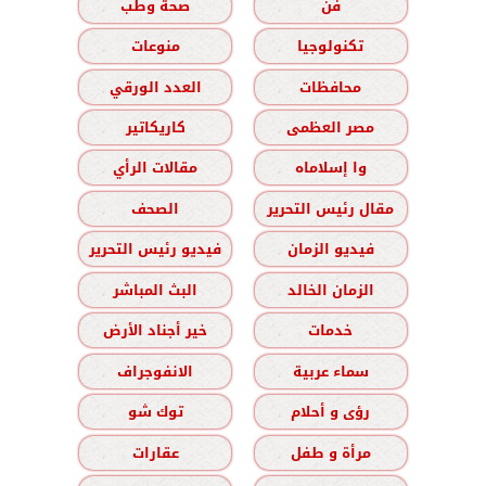
فن
صحة وطب
تكنولوجيا
منوعات
محافظات
العدد الورقي
مصر العظمى
كاريكاتير
وا إسلاماه
مقالات الرأي
مقال رئيس التحرير
الصحف
فيديو الزمان
فيديو رئيس التحرير
الزمان الخالد
البث المباشر
خدمات
خير أجناد الأرض
سماء عربية
الانفوجراف
رؤى و أحلام
توك شو
مرأة و طفل
عقارات