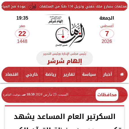
150 طنًا من المخلفات
عودة ضخ المياه تدريجيًا لمناطق ا
الجمعة
19:35
أغسطس
صفر
22
7
1448
2026
رئيس مجلس الإدارة ورئيس التحرير
إلهام شرشر
أخبار
سياسة
تقارير
رياضة
خارجي
اقتصاد
محافظات
السبت، 23 مارس 2024
10:59 صـ
بتوقيت القاهرة
السكرتير العام المساعد يشهد