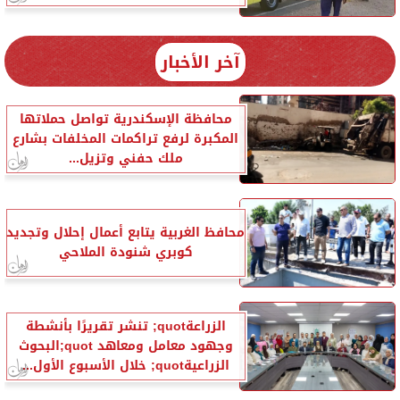
آخر الأخبار
محافظة الإسكندرية تواصل حملاتها
المكبرة لرفع تراكمات المخلفات بشارع
ملك حفني وتزيل...
محافظ الغربية يتابع أعمال إحلال وتجديد
كوبري شنودة الملاحي
الزراعةquot; تنشر تقريرًا بأنشطة
وجهود معامل ومعاهد quot;البحوث
الزراعيةquot; خلال الأسبوع الأول...