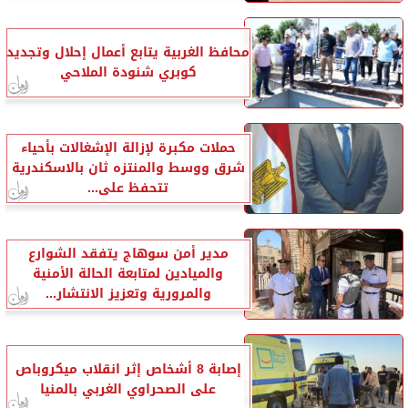
محافظ الغربية يتابع أعمال إحلال وتجديد
كوبري شنودة الملاحي
حملات مكبرة لإزالة الإشغالات بأحياء
شرق ووسط والمنتزه ثان بالاسكندرية
تتحفظ على...
مدير أمن سوهاج يتفقد الشوارع
والميادين لمتابعة الحالة الأمنية
والمرورية وتعزيز الانتشار...
إصابة 8 أشخاص إثر انقلاب ميكروباص
على الصحراوي الغربي بالمنيا