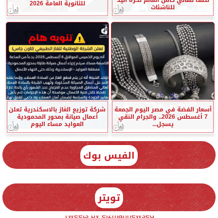
للثانوية العامة 2026
للناشئات
أسعار الفضة في مصر اليوم الجمعة
شركة توزيع الغاز بالاسكندرية تعلن
7 أغسطس 2026.. والجرام النقي
أعمال صيانة بمحور المحمودية
يسجل...
العوايد مساء اليوم
الفيس بوك
تويتر
Tweets by elzmannewseg