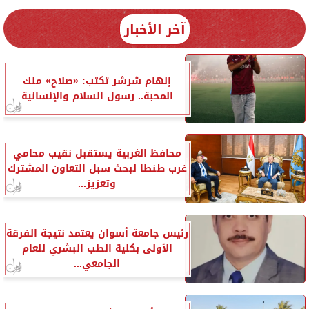
آخر الأخبار
إلهام شرشر تكتب: «صلاح» ملك
المحبة.. رسول السلام والإنسانية
محافظ الغربية يستقبل نقيب محامي
غرب طنطا لبحث سبل التعاون المشترك
وتعزيز...
رئيس جامعة أسوان يعتمد نتيجة الفرقة
الأولى بكلية الطب البشري للعام
الجامعي...