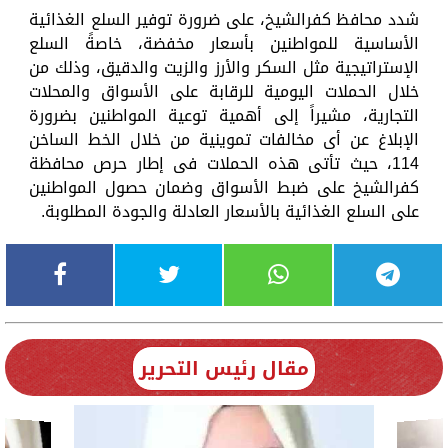
شدد محافظ كفرالشيخ، على ضرورة توفير السلع الغذائية
الأساسية للمواطنين بأسعار مخفضة، خاصةً السلع
الإستراتيجية مثل السكر والأرز والزيت والدقيق، وذلك من
خلال الحملات اليومية للرقابة على الأسواق والمحلات
التجارية، مشيراً إلى أهمية توعية المواطنين بضرورة
الإبلاغ عن أى مخالفات تموينية من خلال الخط الساخن
114، حيث تأتى هذه الحملات فى إطار حرص محافظة
كفرالشيخ على ضبط الأسواق وضمان حصول المواطنين
على السلع الغذائية بالأسعار العادلة والجودة المطلوبة.
مقال رئيس التحرير