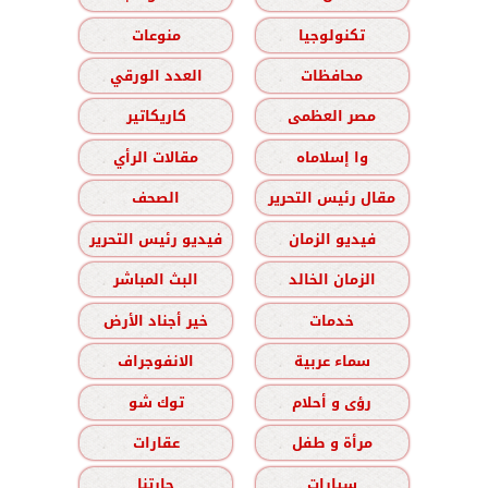
تكنولوجيا
منوعات
محافظات
العدد الورقي
مصر العظمى
كاريكاتير
وا إسلاماه
مقالات الرأي
مقال رئيس التحرير
الصحف
فيديو الزمان
فيديو رئيس التحرير
الزمان الخالد
البث المباشر
خدمات
خير أجناد الأرض
سماء عربية
الانفوجراف
رؤى و أحلام
توك شو
مرأة و طفل
عقارات
سيارات
حارتنا