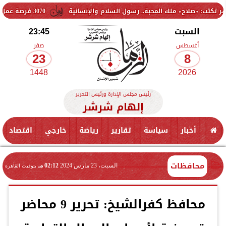
ح» ملك المحبة.. رسول السلام والإنسانية
3070 فرصة عمل جديدة بالقطاع الخاص.. وظائف برواتب تصل إلى 9500 جنيه
السبت
23:45
أغسطس
صفر
23
8
1448
2026
رئيس مجلس الإدارة ورئيس التحرير
إلهام شرشر
أخبار
سياسة
تقارير
رياضة
خارجي
اقتصاد
محافظات
السبت، 23 مارس 2024
02:12 مـ
بتوقيت القاهرة
محافظ كفرالشيخ: تحرير 9 محاضر