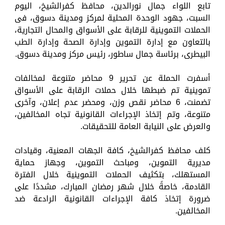
تابع اللواء جمال نورالدين، محافظ كفرالشيخ، اليوم
السبت، جهود الوحدة المحلية لمركز ومدينة دسوق، فى
الحملات التموينية للرقابة على الأسواق والمحال التجارية،
بالتعاون مع إدارة التموين وإدارة الصحة وإدارة الطب
البيطرى، برئاسة جمال ساطور، رئيس مركز ومدينة دسوق.
أسفرت الحملة عن تحرير 9 محاضر متنوعة لمخالفات
تموينية تم ضبطها خلال حملات الرقابة على الأسواق
تضمنت، 6 محاضر نقص وزن، ومحضر عدم إعلان، وآخرى
متنوعة، وتم إتخاذ الإجراءات القانونية تجاه المخالفين،
والعرض على النيابة العامة للتحقيقات.
كلف محافظ كفرالشيخ، كافة الجهات المعنية، وقيادات
مديرية التموين، ومباحث التموين، وجهاز حماية
المستهلك، بتكثيف الحملات التموينية خلال الفترة
القادمة، خاصةً خلال شهر رمضان المبارك، مشددًا على
ضرورة إتخاذ كافة الإجراءات القانونية الرادعة ضد
المخالفين.