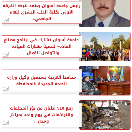
رئيس جامعة أسوان يعتمد نتيجة الفرقة
الأولى بكلية الطب البشري للعام
الجامعي...
جامعة أسوان تشارك في برنامج «صناع
القادة» لتنمية مهارات القيادة
والتواصل الفعال...
محافظ الغربية يستقبل وكيل وزارة
الصحة الجديدة بالمحافظة
رفع 910 أطنان من بؤر المخلفات
والتراكمات في يوم واحد بمراكز
ومدن...