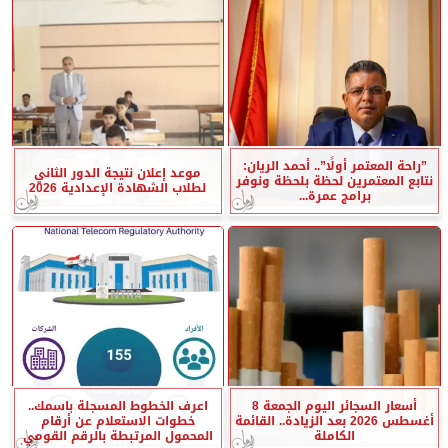
”راحة المعتمر أولًا”.. أحمد الريان:
موعد إعلان نتيجة الدور الثاني
نتابع المعتمرين لحظة بلحظة ونوفر
لطلاب الشهادة الإعدادية 2026
برامج عمرة...
أسعار السجائر اليوم الجمعة 8
اعرف الخطوط المسجلة باسمك..
أغسطس 2026 بعد الزيادة.. القائمة
خطوات الاستعلام عن أرقام
الكاملة
المحمول المرتبطة بالرقم القومي