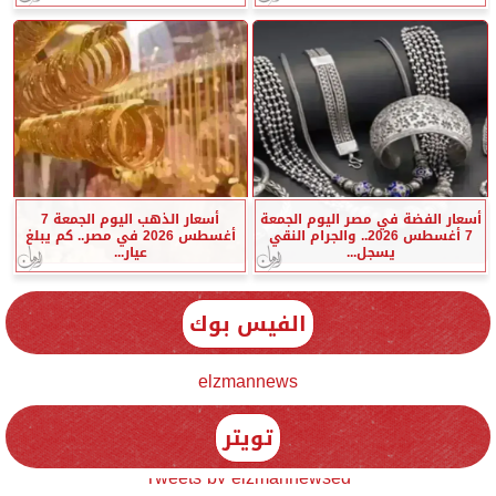
أسعار الفضة في مصر اليوم الجمعة
أسعار الذهب اليوم الجمعة 7
7 أغسطس 2026.. والجرام النقي
أغسطس 2026 في مصر.. كم يبلغ
يسجل...
عيار...
الفيس بوك
elzmannews
تويتر
Tweets by elzmannewseg