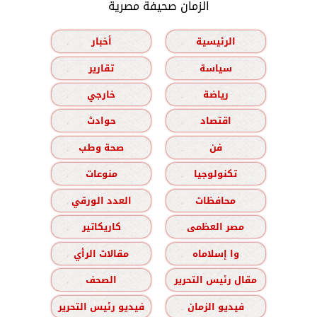
الزمان صحيفة مصرية
الرئيسية
أخبار
سياسة
تقارير
رياضة
خارجي
اقتصاد
حوادث
فن
صحة وطب
تكنولوجيا
منوعات
محافظات
العدد الورقي
مصر العظمى
كاريكاتير
وا إسلاماه
مقالات الرأي
مقال رئيس التحرير
الصحف
فيديو الزمان
فيديو رئيس التحرير