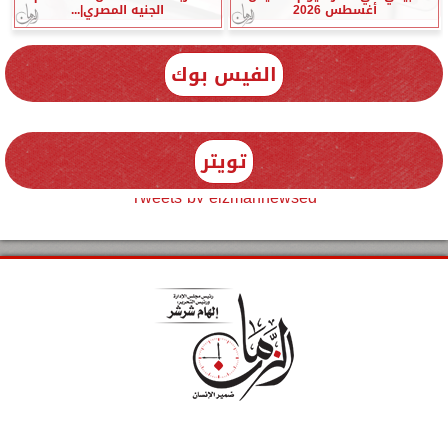
أغسطس 2026
الجنيه المصري|...
الفيس بوك
تويتر
Tweets by elzmannewseg