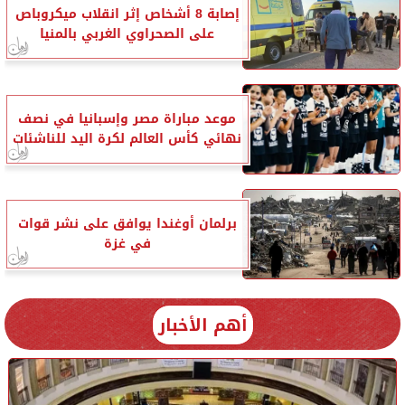
إصابة 8 أشخاص إثر انقلاب ميكروباص
على الصحراوي الغربي بالمنيا
موعد مباراة مصر وإسبانيا في نصف
نهائي كأس العالم لكرة اليد للناشئات
برلمان أوغندا يوافق على نشر قوات
في غزة
أهم الأخبار