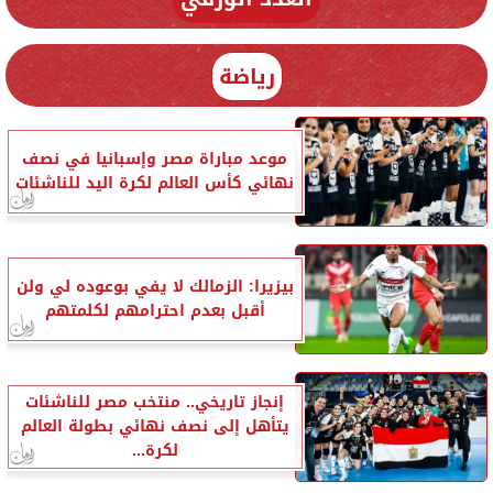
رياضة
موعد مباراة مصر وإسبانيا في نصف
نهائي كأس العالم لكرة اليد للناشئات
بيزيرا: الزمالك لا يفي بوعوده لي ولن
أقبل بعدم احترامهم لكلمتهم
إنجاز تاريخي.. منتخب مصر للناشئات
يتأهل إلى نصف نهائي بطولة العالم
لكرة...