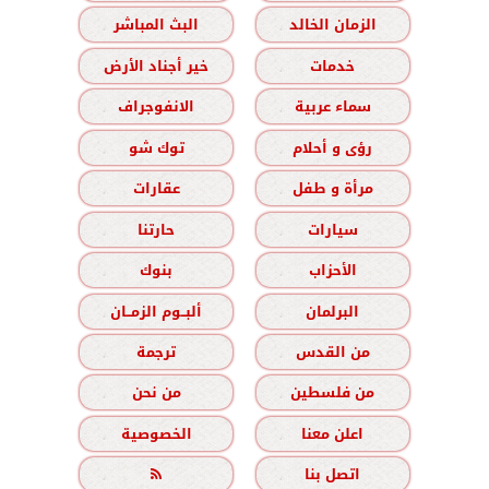
الزمان الخالد
البث المباشر
خدمات
خير أجناد الأرض
سماء عربية
الانفوجراف
رؤى و أحلام
توك شو
مرأة و طفل
عقارات
سيارات
حارتنا
الأحزاب
بنوك
البرلمان
ألبــوم الزمــان
من القدس
ترجمة
من فلسطين
من نحن
اعلن معنا
الخصوصية
اتصل بنا
