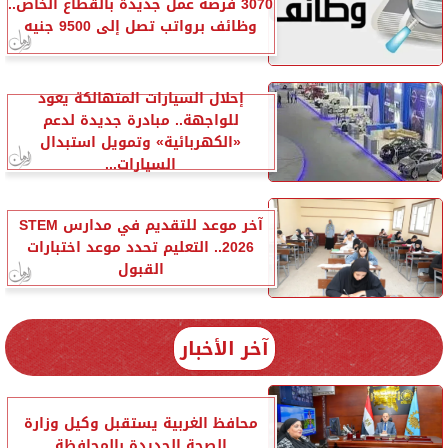
3070 فرصة عمل جديدة بالقطاع الخاص..
وظائف برواتب تصل إلى 9500 جنيه
إحلال السيارات المتهالكة يعود
للواجهة.. مبادرة جديدة لدعم
«الكهربائية» وتمويل استبدال
السيارات...
آخر موعد للتقديم في مدارس STEM
2026.. التعليم تحدد موعد اختبارات
القبول
آخر الأخبار
محافظ الغربية يستقبل وكيل وزارة
الصحة الجديدة بالمحافظة