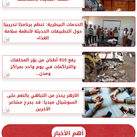
الخدمات البيطرية: تنظم برنامجًا تدريبيًا
حول التطبيقات الحديثة لأنظمة سلامة
الغذاء
رفع 910 أطنان من بؤر المخلفات
والتراكمات في يوم واحد بمراكز
ومدن...
الأزهر يحذر من التباهي بالنعم على
السوشيال ميديا: قد يجرح مشاعر
الآخرين
أهم الأخبار