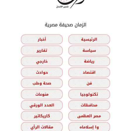
الزمان صحيفة مصرية
الرئيسية
أخبار
سياسة
تقارير
رياضة
خارجي
اقتصاد
حوادث
فن
صحة وطب
تكنولوجيا
منوعات
محافظات
العدد الورقي
مصر العظمى
كاريكاتير
وا إسلاماه
مقالات الرأي