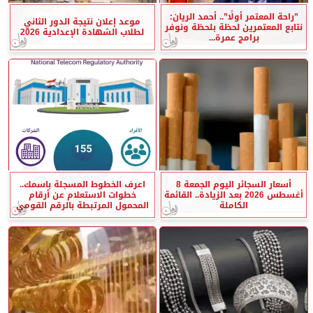
”راحة المعتمر أولًا”.. أحمد الريان:
موعد إعلان نتيجة الدور الثاني
نتابع المعتمرين لحظة بلحظة ونوفر
لطلاب الشهادة الإعدادية 2026
برامج عمرة...
أسعار السجائر اليوم الجمعة 8
اعرف الخطوط المسجلة باسمك..
أغسطس 2026 بعد الزيادة.. القائمة
خطوات الاستعلام عن أرقام
الكاملة
المحمول المرتبطة بالرقم القومي