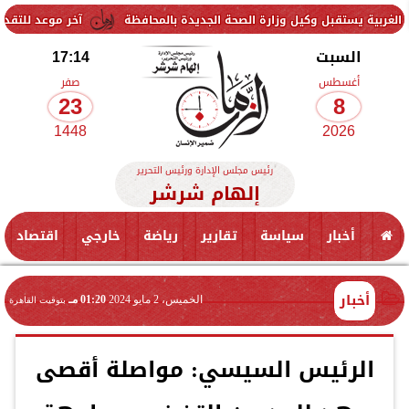
 وكيل وزارة الصحة الجديدة بالمحافظة
آخر موعد للتقديم في مدارس STEM 2026.. التعليم تحدد موعد اختبارات القبول
السبت
17:14
أغسطس
صفر
23
8
1448
2026
رئيس مجلس الإدارة ورئيس التحرير
إلهام شرشر
أخبار
سياسة
تقارير
رياضة
خارجي
اقتصاد
أخبار
الخميس، 2 مايو 2024
01:20 مـ
بتوقيت القاهرة
الرئيس السيسي: مواصلة أقصى