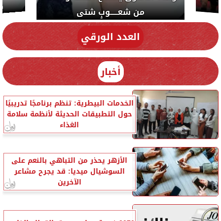
من شعـــــوبٍ شتى
دي سياسة
العدد الورقي
أخبار
الخدمات البيطرية: تنظم برنامجًا تدريبيًا
حول التطبيقات الحديثة لأنظمة سلامة
الغذاء
الأزهر يحذر من التباهي بالنعم على
السوشيال ميديا: قد يجرح مشاعر
الآخرين