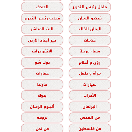
مقال رئيس التحرير
الصحف
فيديو الزمان
فيديو رئيس التحرير
الزمان الخالد
البث المباشر
خدمات
خير أجناد الأرض
سماء عربية
الانفوجراف
رؤى و أحلام
توك شو
مرأة و طفل
عقارات
سيارات
حارتنا
الأحزاب
بنوك
البرلمان
ألبــوم الزمــان
من القدس
ترجمة
من فلسطين
من نحن