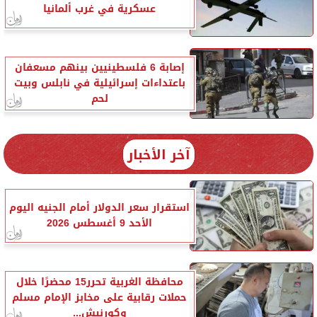
عسكرية في غرب ألمانيا
إصابة 6 فلسطينيين بينهم مسعفان
باعتداءات إسرائيلية في نابلس وبيت
لحم
آخر الأخبار
استقرار سعر الدولار أمام الجنيه اليوم
الأحد 9 أغسطس 2026
محافظة الغربية تحرر15 محضرًا خلال
حملات رقابية على مخابز الإمام مسلم
وكورنيش...