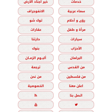
خدمات
خير أجناد الأرض
سماء عربية
الانفوجراف
رؤى و أحلام
توك شو
مرأة و طفل
عقارات
سيارات
حارتنا
الأحزاب
بنوك
البرلمان
ألبــوم الزمــان
من القدس
ترجمة
من فلسطين
من نحن
اعلن معنا
الخصوصية
اتصل بنا


