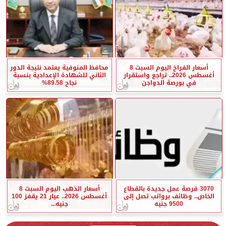
أسعار الفراخ اليوم السبت 8
محافظ المنوفية يعتمد نتيجة الدور
أغسطس 2026.. تراجع واستقرار
الثاني للشهادة الإعدادية بنسبة
في بورصة الدواجن
نجاح 89.58%
3070 فرصة عمل جديدة بالقطاع
أسعار الذهب اليوم السبت 8
الخاص.. وظائف برواتب تصل إلى
أغسطس 2026.. عيار 21 يقفز 100
9500 جنيه
جنيه...