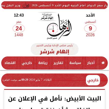
مام الجنيه اليوم الأحد 9 أغسطس 2026
وزير النقل يصدر قرارًا بنز
الأحد
12:43
أغسطس
صفر
24
9
1448
2026
رئيس مجلس الإدارة ورئيس التحرير
إلهام شرشر
أخبار
سياسة
تقارير
رياضة
خارجي
اقتصاد
خارجي
الثلاثاء، 7 مايو 2024
09:29 مـ
بتوقيت القاهرة
البيت الأبيض: نأمل في الإعلان عن