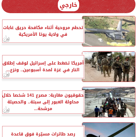
خارجي
تحطم مروحية أثناء مكافحة حريق غابات
في ولاية يوتا الأمريكية
أمريكا تضغط على إسرائيل لوقف إطلاق
النار في غزة لمدة أسبوعين.. ونزع...
حقوقيون مغاربة: مصرع 141 شخصا خلال
محاولة العبور إلى سبتة.. والحصيلة
مرشحة...
رصد طائرات مسيّرة فوق قاعدة