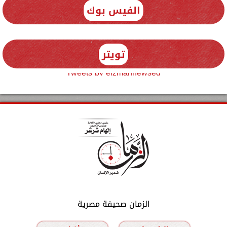
الفيس بوك
تويتر
Tweets by elzmannewseg
الزمان صحيفة مصرية