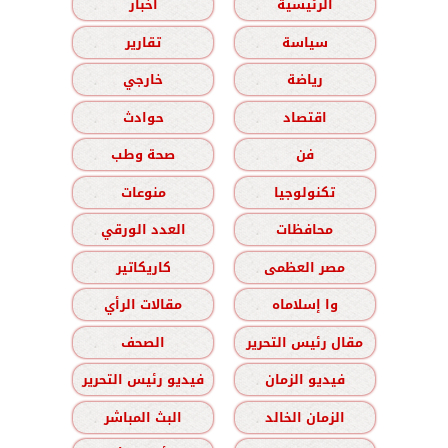
الرئيسية
أخبار
سياسة
تقارير
رياضة
خارجي
اقتصاد
حوادث
فن
صحة وطب
تكنولوجيا
منوعات
محافظات
العدد الورقي
مصر العظمى
كاريكاتير
وا إسلاماه
مقالات الرأي
مقال رئيس التحرير
الصحف
فيديو الزمان
فيديو رئيس التحرير
الزمان الخالد
البث المباشر