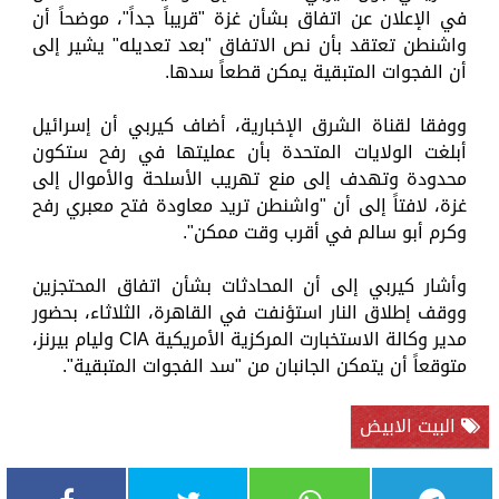
في الإعلان عن اتفاق بشأن غزة "قريباً جداً"، موضحاً أن
واشنطن تعتقد بأن نص الاتفاق "بعد تعديله" يشير إلى
أن الفجوات المتبقية يمكن قطعاً سدها.
ووفقا لقناة الشرق الإخبارية، أضاف كيربي أن إسرائيل
أبلغت الولايات المتحدة بأن عمليتها في رفح ستكون
محدودة وتهدف إلى منع تهريب الأسلحة والأموال إلى
غزة، لافتاً إلى أن "واشنطن تريد معاودة فتح معبري رفح
وكرم أبو سالم في أقرب وقت ممكن".
وأشار كيربي إلى أن المحادثات بشأن اتفاق المحتجزين
ووقف إطلاق النار استؤنفت في القاهرة، الثلاثاء، بحضور
مدير وكالة الاستخبارت المركزية الأمريكية CIA وليام بيرنز،
متوقعاً أن يتمكن الجانبان من "سد الفجوات المتبقية".
البيت الابيض