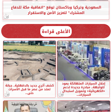
السعودية وتركيا وباكستان توقع ”اتفاقية مكة للدفاع
المشترك” لتعزيز الأمن والاستقرار
الأعلى قراءة
إحلال السيارات المتهالكة يعود
كشف أثري جديد بالدقهلية.. جبانة
للواجهة.. مبادرة جديدة لدعم
تمتد من عصر ما قبل الأسرات
«الكهربائية» وتمويل استبدال
حتى...
السيارات...