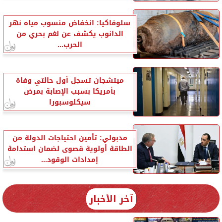
سلوفاكيا: انخفاض منسوب مياه نهر
الدانوب يكشف عن لغم بحري من
الحرب...
ميتشجان تسجل أول حالتي وفاة
بأمريكا بسبب الإصابة بمرض
سيكلوسبورا
مدبولي: تأمين احتياجات الدولة من
الطاقة أولوية قصوى لضمان استدامة
إمدادات الوقود...
آخر الأخبار