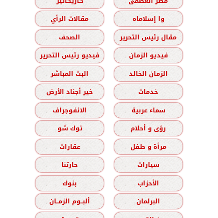
مصر العظمى
كاريكاتير
وا إسلاماه
مقالات الرأي
مقال رئيس التحرير
الصحف
فيديو الزمان
فيديو رئيس التحرير
الزمان الخالد
البث المباشر
خدمات
خير أجناد الأرض
سماء عربية
الانفوجراف
رؤى و أحلام
توك شو
مرأة و طفل
عقارات
سيارات
حارتنا
الأحزاب
بنوك
البرلمان
ألبــوم الزمــان