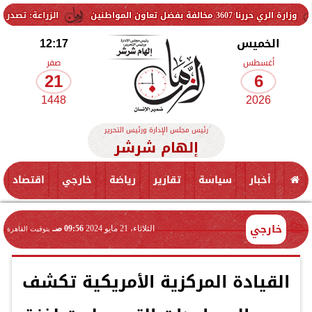
فضل تعاون المواطنين
الزراعة: تصدر 712 ترخيص تشغيل جديد لمشروعات الثروة الحيوانية والداجنة.. وتسجيل 832 مخلوط أعلاف
الخميس
12:17
أغسطس
صفر
21
6
1448
2026
رئيس مجلس الإدارة ورئيس التحرير
إلهام شرشر
أخبار
سياسة
تقارير
رياضة
خارجي
اقتصاد
خارجي
الثلاثاء، 21 مايو 2024
09:56 صـ
بتوقيت القاهرة
القيادة المركزية الأمريكية تكشف