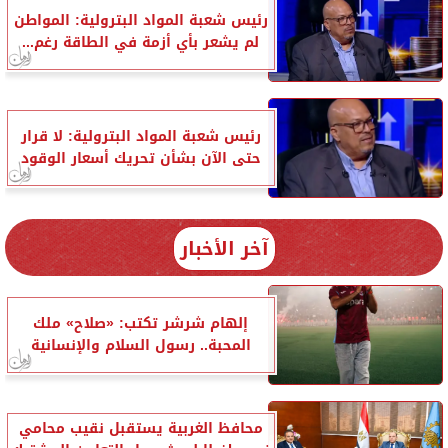
رئيس شعبة المواد البترولية: المواطن
لم يشعر بأي أزمة في الطاقة رغم...
رئيس شعبة المواد البترولية: لا قرار
حتى الآن بشأن تحريك أسعار الوقود
آخر الأخبار
إلهام شرشر تكتب: «صلاح» ملك
المحبة.. رسول السلام والإنسانية
محافظ الغربية يستقبل نقيب محامي