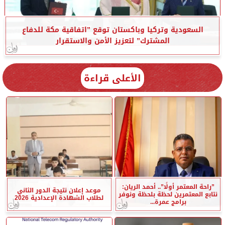
السعودية وتركيا وباكستان توقع ”اتفاقية مكة للدفاع
المشترك” لتعزيز الأمن والاستقرار
الأعلى قراءة
”راحة المعتمر أولًا”.. أحمد الريان:
موعد إعلان نتيجة الدور الثاني
نتابع المعتمرين لحظة بلحظة ونوفر
لطلاب الشهادة الإعدادية 2026
برامج عمرة...