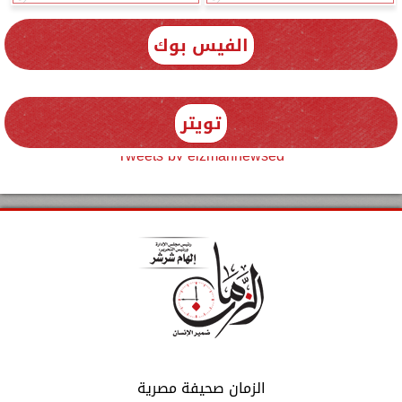
الفيس بوك
تويتر
Tweets by elzmannewseg
الزمان صحيفة مصرية