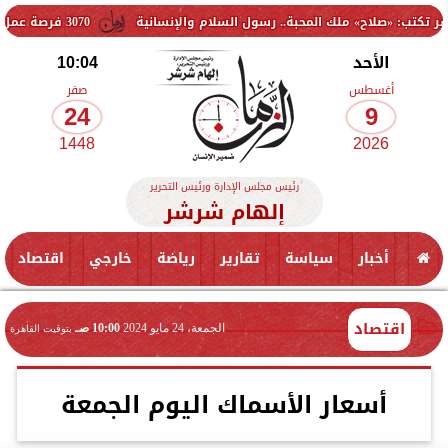
ملك المحبة.. رسول السلام والإنسانية
3070 فرصة عمل جديدة بالقطاع الخاص.. وظائف برواتب تصل إلى 9500 جنيه
الأحد
10:04
أغسطس
صفر
24
9
1448
2026
رئيس مجلس الإدارة ورئيس التحرير
إلهام شرشر
أخبار
سياسة
تقارير
رياضة
خارجي
اقتصاد
اقتصاد
الجمعة، 24 مايو 2024
10:00 صـ
بتوقيت القاهرة
أسعار الأسماك اليوم الجمعة