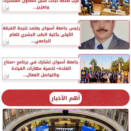
غرب طنطا لبحث سبل التعاون المشترك
وتعزيز...
رئيس جامعة أسوان يعتمد نتيجة الفرقة
الأولى بكلية الطب البشري للعام
الجامعي...
جامعة أسوان تشارك في برنامج «صناع
القادة» لتنمية مهارات القيادة
والتواصل الفعال...
أهم الأخبار