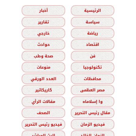
الرئيسية
أخبار
سياسة
تقارير
رياضة
خارجي
اقتصاد
حوادث
فن
صحة وطب
تكنولوجيا
منوعات
محافظات
العدد الورقي
مصر العظمى
كاريكاتير
وا إسلاماه
مقالات الرأي
مقال رئيس التحرير
الصحف
فيديو الزمان
فيديو رئيس التحرير
الزمان الخالد
البث المباشر