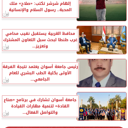
إلهام شرشر تكتب: «صلاح» ملك
المحبة.. رسول السلام والإنسانية
محافظ الغربية يستقبل نقيب محامي
غرب طنطا لبحث سبل التعاون المشترك
وتعزيز...
رئيس جامعة أسوان يعتمد نتيجة الفرقة
الأولى بكلية الطب البشري للعام
الجامعي...
جامعة أسوان تشارك في برنامج «صناع
القادة» لتنمية مهارات القيادة
والتواصل الفعال...