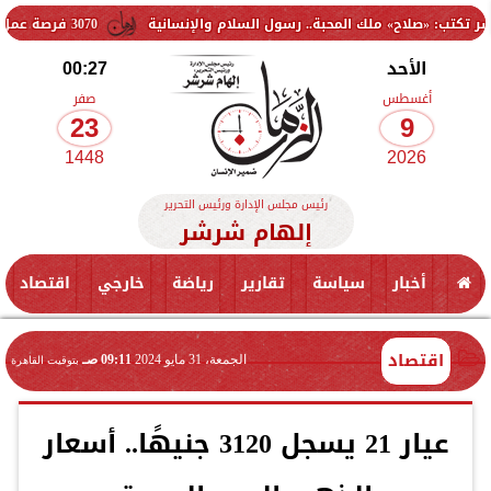
ملك المحبة.. رسول السلام والإنسانية
3070 فرصة عمل جديدة بالقطاع الخاص.. وظائف برواتب تصل إلى 9500 جنيه
الأحد
00:27
أغسطس
صفر
23
9
1448
2026
رئيس مجلس الإدارة ورئيس التحرير
إلهام شرشر
أخبار
سياسة
تقارير
رياضة
خارجي
اقتصاد
اقتصاد
الجمعة، 31 مايو 2024
09:11 صـ
بتوقيت القاهرة
عيار 21 يسجل 3120 جنيهًا.. أسعار