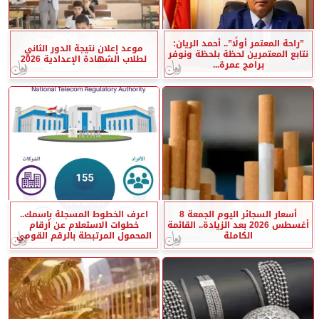
”راحة المعتمر أولًا”.. أحمد الريان:
موعد إعلان نتيجة الدور الثاني
نتابع المعتمرين لحظة بلحظة ونوفر
لطلاب الشهادة الإعدادية 2026
برامج عمرة...
أسعار السجائر اليوم الجمعة 8
اعرف الخطوط المسجلة باسمك..
أغسطس 2026 بعد الزيادة.. القائمة
خطوات الاستعلام عن أرقام
الكاملة
المحمول المرتبطة بالرقم القومي