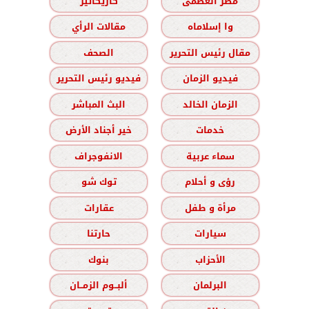
مصر العظمى
كاريكاتير
وا إسلاماه
مقالات الرأي
مقال رئيس التحرير
الصحف
فيديو الزمان
فيديو رئيس التحرير
الزمان الخالد
البث المباشر
خدمات
خير أجناد الأرض
سماء عربية
الانفوجراف
رؤى و أحلام
توك شو
مرأة و طفل
عقارات
سيارات
حارتنا
الأحزاب
بنوك
البرلمان
ألبــوم الزمــان