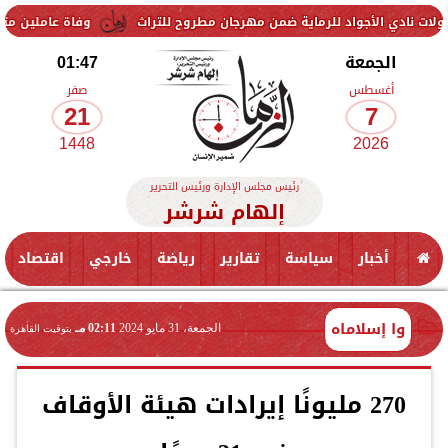
واد للرماية ضمن مهرجان مطروح للتراث
وفاة عاملين متأثرين بإصابتهما 
الجمعة
01:47
أغسطس
صفر
21
7
1448
2026
رئيس مجلس الإدارة ورئيس التحرير
إلهام شرشر
أخبار
سياسة
تقارير
رياضة
خارجي
اقتصاد
وا إسلاماه
الجمعة، 31 مايو 2024
02:11 مـ
بتوقيت القاهرة
270 مليونًا إيرادات هيئة الأوقاف