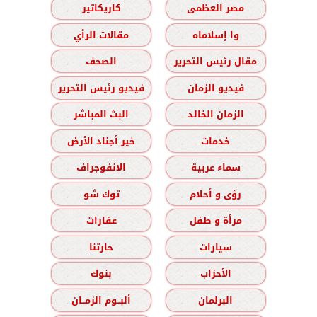
مصر العظمى
كاريكاتير
وا إسلاماه
مقالات الرأي
مقال رئيس التحرير
الصحف
فيديو الزمان
فيديو رئيس التحرير
الزمان الخالد
البث المباشر
خدمات
خير أجناد الأرض
سماء عربية
الانفوجراف
رؤى و أحلام
توك شو
مرأة و طفل
عقارات
سيارات
حارتنا
الأحزاب
بنوك
البرلمان
ألبــوم الزمــان