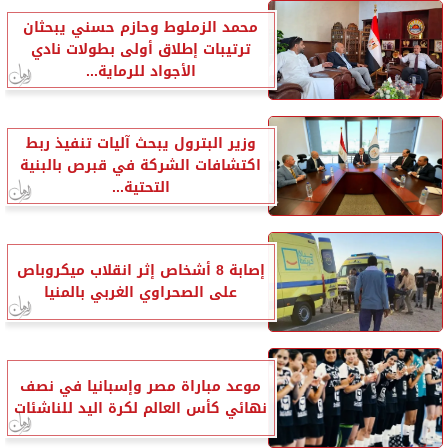
محمد الزملوط وحازم حسني يبحثان
ترتيبات إطلاق أولى بطولات نادي
الأجواد للرماية...
وزير البترول يبحث آليات تنفيذ ربط
اكتشافات الشركة في قبرص بالبنية
التحتية...
إصابة 8 أشخاص إثر انقلاب ميكروباص
على الصحراوي الغربي بالمنيا
موعد مباراة مصر وإسبانيا في نصف
نهائي كأس العالم لكرة اليد للناشئات