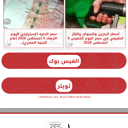
أسعار البنزين والسولار والغاز
سعر الجنيه الإسترليني اليوم
الطبيعي في مصر اليوم الخميس 6
الأربعاء 5 أغسطس 2026 أمام
أغسطس 2026
الجنيه المصري|...
الفيس بوك
تويتر
Tweets by elzmannewseg