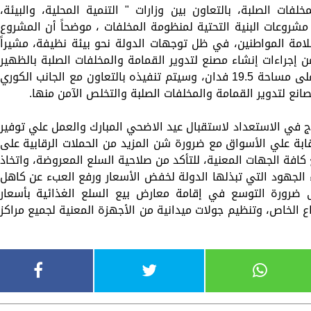
لفات الصلبة، بالتعاون بين وزارات " التنمية المحلية، والبيئة،
 مشروعات البنية التحتية لمنظومة المخلفات ، موضحاً أن المشروع
امة المواطنين، في ظل توجهات الدولة نحو بيئة نظيفة، مشيراً
ن إجراءات إنشاء مصنع لتدوير القمامة والمخلفات الصلبة بالظهير
الصحراوي الغربي بمركز ومدينة جهينة يقع على مساحة 19.5 فدان، وسيتم تنفيذه بالتعاون مع الجانب الكوري
صانع لتدوير القمامة والمخلفات الصلبة والتخلص الآمن منها.
في الاستعداد لاستقبال عيد الاضحي المبارك والعمل علي توفير
قابة علي الأسواق مع ضرورة شن المزيد من الحملات الرقابية على
 كافة الجهات المعنية، للتأكد من صلاحية السلع المعروضة، واتخاذ
ء الجهود التي تبذلها الدولة لخفض الأسعار ورفع العبء عن كاهل
لى ضرورة التوسع في إقامة معارض بيع السلع الغذائية بأسعار
ع الخاص، وتنظيم جولات ميدانية من الأجهزة المعنية لجميع مراكز