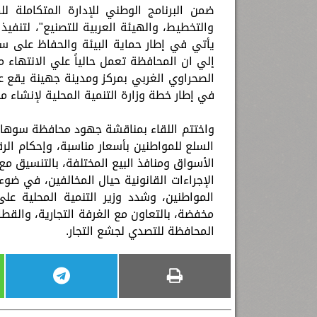
ضمن البرنامج الوطني للإدارة المتكاملة للمخ
والتخطيط، والهيئة العربية للتصنيع"، لتنفيذ
يأتي في إطار حماية البيئة والحفاظ على سل
إلي ان المحافظة تعمل حالياً علي الانتهاء م
في إطار خطة وزارة التنمية المحلية لإنشاء م
واختتم اللقاء بمناقشة جهود محافظة سوهاج 
السلع للمواطنين بأسعار مناسبة، وإحكام الر
الأسواق ومنافذ البيع المختلفة، بالتنسيق مع
الإجراءات القانونية حيال المخالفين، في ضو
المواطنين، وشدد وزير التنمية المحلية ع
مخفضة، بالتعاون مع الغرفة التجارية، والقطا
المحافظة للتصدي لجشع التجار.