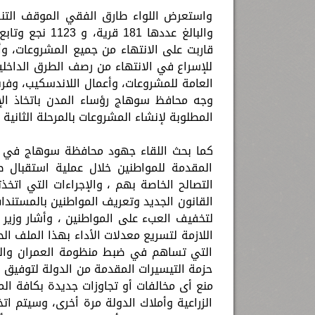
واستعرض اللواء طارق الفقي الموقف التنف
قاربت على الانتهاء من جميع المشروعات، وأ
للإسراع في الانتهاء من رصف الطرق الداخلي
العامة للمشروعات، وأعمال اللاندسكيب، وفرش
وجه محافظ سوهاج رؤساء المدن باتخاذ الإجر
المطلوبة لإنشاء المشروعات بالمرحلة الثانية
كما بحث اللقاء جهود محافظة سوهاج في تلق
المقدمة للمواطنين خلال عملية استقبال طلب
التصالح الخاصة بهم ، والإجراءات التي اتخ
القانون الجديد وتعريف المواطنين بالمستندات
لتخفيف العبء على المواطنين ، وأشار وزير ال
اللازمة لتسريع معدلات الأداء بهذا الملف ال
التي تساهم في ضبط منظومة العمران والبنا
حزمة التيسيرات المقدمة من الدولة لتوفيق 
منع أى مخالفات أو تجاوزات جديدة بكافة ال
الزراعية وأملاك الدولة مرة أخرى، وسيتم اتخ