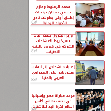
محمد الزملوط وحازم
حسني يبحثان ترتيبات
إطلاق أولى بطولات نادي
الأجواد للرماية...
وزير البترول يبحث آليات
تنفيذ ربط اكتشافات
الشركة في قبرص بالبنية
التحتية...
إصابة 8 أشخاص إثر انقلاب
ميكروباص على الصحراوي
الغربي بالمنيا
موعد مباراة مصر وإسبانيا
في نصف نهائي كأس
العالم لكرة اليد للناشئات