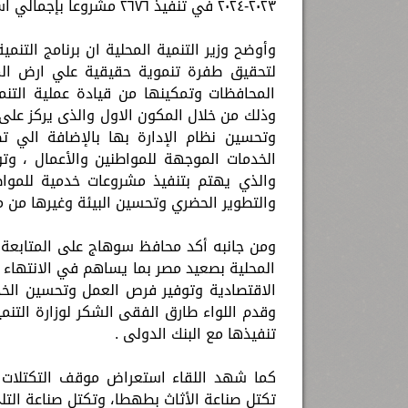
٢٠٢٣-٢٠٢٤ في تنفيذ ٢٦٧٦ مشروعا بإجمالي استثمارات بلغت ١٠,٨ مليار جنيه.
وأوضح وزير التنمية المحلية ان برنامج ال
لتحقيق طفرة تنموية حقيقية علي ارض الم
المحافظات وتمكينها من قيادة عملية التنمي
وذلك من خلال المكون الاول والذى يركز على
وتحسين نظام الإدارة بها بالإضافة الي تط
الخدمات الموجهة للمواطنين والأعمال ، وت
والذي يهتم بتنفيذ مشروعات خدمية للموا
والتطوير الحضري وتحسين البيئة وغيرها من مج
ومن جانبه أكد محافظ سوهاج على المتابعة ا
المحلية بصعيد مصر بما يساهم في الانتهاء 
الاقتصادية وتوفير فرص العمل وتحسين الخد
وقدم اللواء طارق الفقى الشكر لوزارة التنم
تنفيذها مع البنك الدولى .
تكتل صناعة الأثاث بطهطا، وتكتل صناعة التل