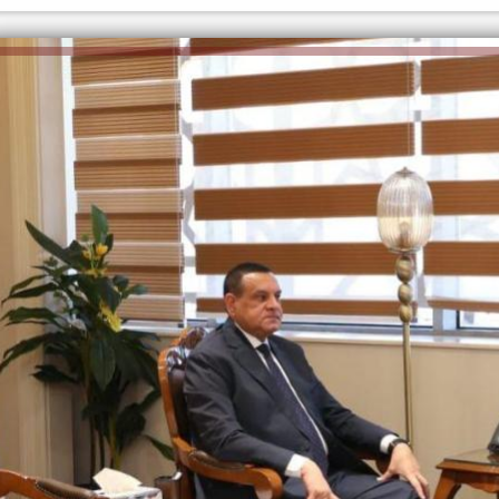
الكاتبة إلهام شرشر تهنئ الرئيس
رسالتى لآخر الزمان «محطة الضبعة
السيسي بعيد ميلاده وتُشيد بجهوده
النووية»... من الحلم إلى التنفيذ
في بناء الدولة