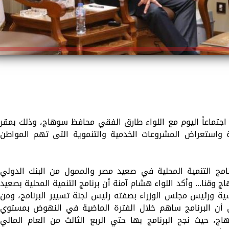
، اجتماعاً اليوم مع اللواء طارق الفقي محافظ سوهاج، وذلك بمقر
قشة واستعراض المشروعات الخدمية والتنموية التى تهم المواطن
رنامج التنمية المحلية في صعيد مصر والممول من البنك الدولي
قنا... وأكد اللواء هشام آمنة أن برنامج التنمية المحلية بصعيد
ية ورئيس مجلس الوزراء بصفته رئيس لجنة تسيير البرنامج، ومن
إلى أن البرنامج ساهم خلال الفترة الماضية في النهوض بمستوي
ج، حيث نجح البرنامج بها حتي الربع الثالث من العام المالي