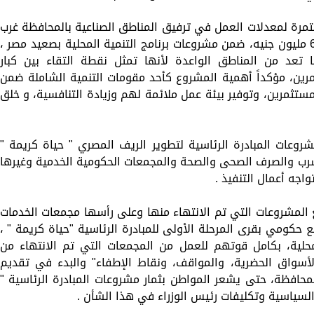
ستمرة لمعدلات العمل في ترفيق المناطق الصناعية بالمحافظة غرب
طهطا، وغرب جرجا بتكلفة إجمالية مليار و605 مليون جنيه، ضمن مشروعات برنامج التنمية المحلية بصعيد مصر ،
ا تعد من المناطق الواعدة لأنها تمثل نقطة التقاء بين كبار
رين، مؤكداً أهمية المشروع كأحد مقومات التنمية الشاملة ضمن
وتشجيع المستثمرين، وتوفير بيئة عمل ملائمة لهم وزيادة التنافسية، و خلق
روعات المبادرة الرئاسية لتطوير الريف المصري " حياة كريمة "
ب والصرف الصحى والصحة والمجمعات الحكومية الخدمية وغيرها
جه أعمال التنفيذ .
المشروعات التي تم الانتهاء منها وعلى رأسها مجمعات الخدمات
ة والبالغ عددها في سوهاج 30 مجمع حكومي بقرى المرحلة الأولى للمبادرة الرئاسية "حياة كريمة " ،
حلية، بكامل قوتهم للعمل من المجمعات التي تم الانتهاء من
والأسواق الحضرية، والمواقف، ونقاط الإطفاء" والبدء في تقديم
حافظة، حتى يشعر المواطن بثمار مشروعات المبادرة الرئاسية "
السياسية وتكليفات رئيس الوزراء في هذا الشأن .