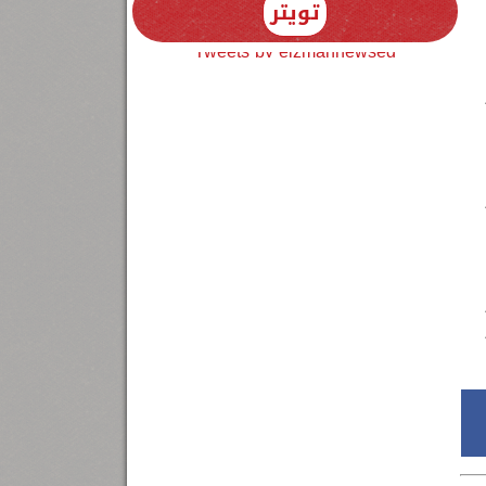
تويتر
Tweets by elzmannewseg