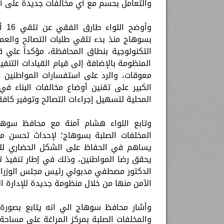
والتعامل بحسم مع أي مخالفات جديدة على أ
التكنولوجية بنطاق المحافظة، مؤكداً علي قي
المنظومة بالإضافة إلى قيام القيادات التنفي
معوقات، والرد على استفسارات المواطنين ال
الكبير على تقنين أوضاع مخالفات البناء ف
المحلية لتسهيل إجراءات التصالح وتوفير كافة
وتابع اللواء هشام آمنة مع محافظ سوها
المخلفات الصلبة بسوهاج؛ لإحداث تحسن م
يساهم في الحفاظ على الشكل الحضاري للشوار
يحقق رضا المواطنين، وذلك في إطار تنفيذ 
الدكتور مصطفي مدبولي رئيس مجلس الوزراء ب
الآمن منها من خلال منظومة جديدة للإدارة ال
وأشار محافظ سوهاج الي انه يتابع بصورة 