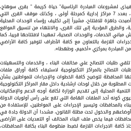
يذى لمشروعات المبادرة الرئاسية" حياة كريمة " بقرى سوهاج،
والبالغ عددها 181 قرية، و 1123 نجع وتابع، بعدد 7 مراكز إدارية كمرحلة أولى ، وكذلك موقف القرى التي
صبحت جاهزة للافتتاح، مشيراً إلى تكليف رؤساء الوحدات المحلية
ة، والطرق المؤدية إلى تلك القرى، والانتهاء من تنسيق المواقع
 مباني الخدمات، والوحدات الصحية، تمهيدا لافتتاحها قريبا، كما
اءات اللازمة بالتعاون مع كافة الأطراف لتوفير كافة الأراضي
 من المبادرة بمركزي «أخميم، وطهطا».
ي طلبات التصالح علي مخالفات البناء ، والخدمات والتسهيلات
ات التصالح بالمراكز التكنولوجية لاستيفاء كافة أوراق ملفات
ذتها المحافظة لتوضيح كافة الخطوات والإجراءات للمواطنين بشأن
 المطلوبة من خلال لوحات ارشادية داخل مقار المراكز التكنولوجية
تنمية المحلية إلى تقديم الوزارة لكافة أوجه الدعم والإمكانيات
حيوي كونه أحد الملفات الهامة التي تقع على رأس أولويات الدولة
ء بالمحافظات وتيسير الإجراءات على المواطنين، للإستفادة من
أوضاعهم والدخول تحت مظلة القانون، مشددا أن الدولة جادة في
محافظات فيما يخص ملف البناء المخالف أو التعديات على الأراضى
اذ كافة الاجراءات اللازمة لضبط منظومة البناء بكافة المحافظات،