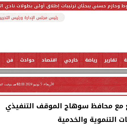
ان ترتيبات إطلاق أولى بطولات نادي الأجواد للرماية ضمن
رئيس مجلس الإدارة ورئيس التحرير
ة
تقارير
رياضة
خارجي
اقتصاد
حوادث
فن
الأربعاء، 5 يونيو 2024
02:11 مـ
بتوقيت الق
ابع مع محافظ سوهاج الموقف التنفيذي
ت التنموية والخدمية