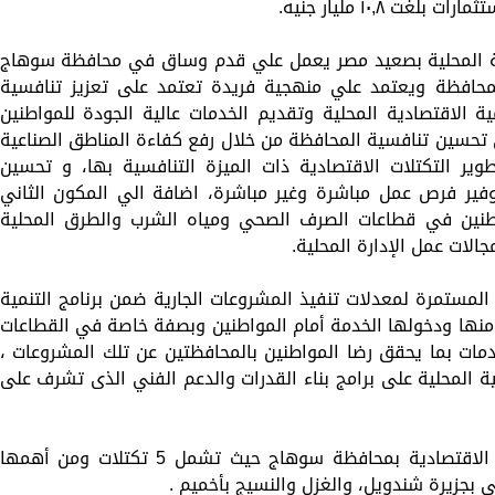
تنمية المحلية بصعيد مصر يعمل علي قدم وساق في محافظة سوهاج
حافظة ويعتمد علي منهجية فريدة تعتمد على تعزيز تنافسية
ة الاقتصادية المحلية وتقديم الخدمات عالية الجودة للمواطنين
 تحسين تنافسية المحافظة من خلال رفع كفاءة المناطق الصناعية
وير التكتلات الاقتصادية ذات الميزة التنافسية بها، و تحسين
وفير فرص عمل مباشرة وغير مباشرة، اضافة الي المكون الثاني
طنين في قطاعات الصرف الصحي ومياه الشرب والطرق المحلية
الات عمل الإدارة المحلية.
لمستمرة لمعدلات تنفيذ المشروعات الجارية ضمن برنامج التنمية
منها ودخولها الخدمة أمام المواطنين وبصفة خاصة في القطاعات
مات بما يحقق رضا المواطنين بالمحافظتين عن تلك المشروعات ،
ية المحلية على برامج بناء القدرات والدعم الفني الذى تشرف على
كما شهد اللقاء استعراض موقف التكتلات الاقتصادية بمحافظة سوهاج حيث تشمل 5 تكتلات ومن أهمها
ي بجزيرة شندويل، والغزل والنسيج بأخميم .