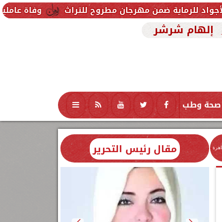
 مهرجان مطروح للتراث
وفاة عاملين متأثرين بإصابتهما
إلهام شرشر
صحة وطب
تكنولوجيا
منوعات
محافظات
مقال رئيس التحرير
اهرة