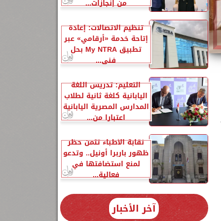
من إنجازات...
تنظيم الاتصالات: إعادة
إتاحة خدمة «أرقامي» عبر
تطبيق My NTRA بحل
فني...
التعليم: تدريس اللغة
اليابانية كلغة ثانية لطلاب
المدارس المصرية اليابانية
اعتبارا من...
نقابة الأطباء تثمن حظر
ظهور باربرا أونيل.. وتدعو
لمنع استضافتها في
فعالية...
آخر الأخبار