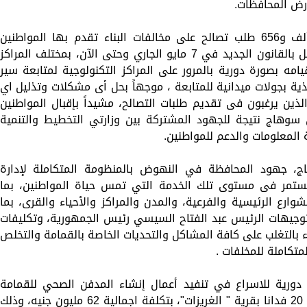
رض المحافظات.
وأوضح اللواء طارق الفقي عن تلقي 16 ألف و656 طلب تصالح على مخالفات البناء تقدم بها المواطنين
بسوهاج منذ بدء تلقي طلبات التصالح والعمل بالقانون الجديد في 7 مايو الجاري وحتى الآن، بمختلف المراكز
امه بصورة دورية بالمرور على المراكز التكنولوجية لمتابعة سير
ذية بجولات ميدانية للمتابعة ، موجهاً بحل أى مشكلات وتذليل اي
ذين يرغبون فى تقديم طلبات التصالح، مشيداً بإقبال المواطنين
ي سوهاج نتيجة للجهود المشتركة بين وزارتي التخطيط والتنمية
 المعلومات والدعم للمواطنين.
ج، جهود المحافظة في النهوض بالمنظومة المتكاملة لإدارة
ستمر فى مستوى تلك الخدمة التي تمس حياة المواطنين، بما
ع الرئيسية والفرعية، والمدن والمراكز والأحياء والقرى، بما
توجيهات الرئيس عبد الفتاح السيسي رئيس الجمهورية، وتكليفات
التغلب على كافة المشاكل والتحديات الخاصة بالقمامة والتخلص
متكاملة للمخلفات .
دورية للاسراع في تنفيد أعمال إنشاء المدفن الصحي للقمامة
والمخلفات الصلبة بمركز المراغة على مساحة 20 فدانا بقرية " الغريزات"، بتكلفة اجمالية 62 مليون جنيه، وذلك