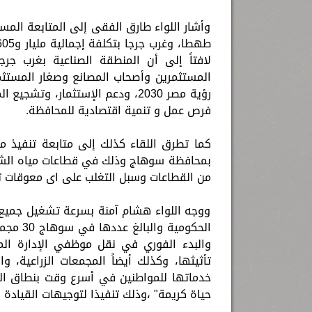
وأشار اللواء طارق الفقى إلى المتابعة الم
لافتاً إلى أن المنطقة الصناعية بغرب جرج
المستثمرين وأصحاب المصانع وصغار المستثم
رؤية مصر 2030، ودعم الإستثمار، 
فرص عمل و تنمية اقتصادية للمحافظة.
كما تطرق اللقاء كذلك إلى متابعة تنفيذ مش
بمحافظة سوهاج وذلك في قطاعات مياه الشر
من القطاعات وسبل التغلب على اى معوقات توا
ووجه اللواء هشام آمنة بسرعة تشغيل جميع 
الحكومي
والبدء الفوري في نقل موظفي الإدارة الم
تأثيثها، وكذلك أيضاً المجمعات الزراعية، 
خدماتها للمواطنين في أسرع وقت بنطاق الم
حياة كريمة" ،وذلك تنفيذا لتوجيهات القيادة 