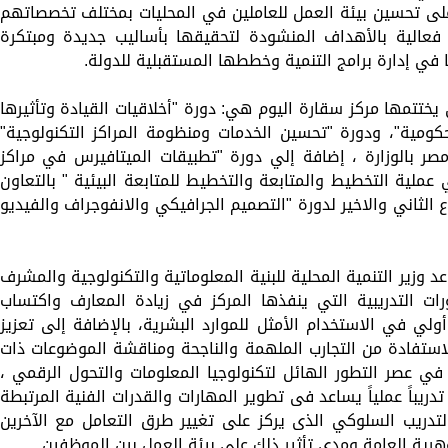
على تحسين بيئة العمل للعاملين في المحليات بمختلف تخصصاتهم
فعالية بالأهداف المنشودة لتحقيقها بأساليب جديدة ومبتكرة
ا في إدارة برامج التنمية وخططها المستقبلية للدولة.
ي يختتمها مركز سقارة اليوم هي: دورة "أخلاقيات القيادة وتأثيرها
ومية"، ودورة "تحسين الخدمات ومنظومة المراكز التكنولوجية"
 مصر بالوزارة ، إضافة إلي دورة "تطبيقات الميتافيرس في مراكز
عملية التخطيط والمتابعة والتخطيط للمتابعة البيئية " بالتعاون
ع الثاني والاخير لدورة "التصميم الجرافيكي والانفوجراف والفيديو
وزير التنمية المحلية للبنية المعلوماتية والتكنولوجية والمشرف
ت التدريبية التي ينفذها المركز في زيادة المعارف واكتساب
أولي في الاستخدام الأمثل للموارد البشرية، بالإضافة إلى تعزيز
الاستفادة من التجارب الملهمة والناجحة ومناقشة الموضوعات ذات
 عصر التطور الهائل لتكنولوجيا المعلومات والتحول الرقمي ،
ريباً عملياً يساعد فى تطوير المهارات والقدرات الفنية المرتبطة
تدريب السلوكي الذى يركز على تغيير طرق التعامل مع الآخرين
وهرية العامة ومدى تأثير ذلك على بيئة العمل بين الموظفين.