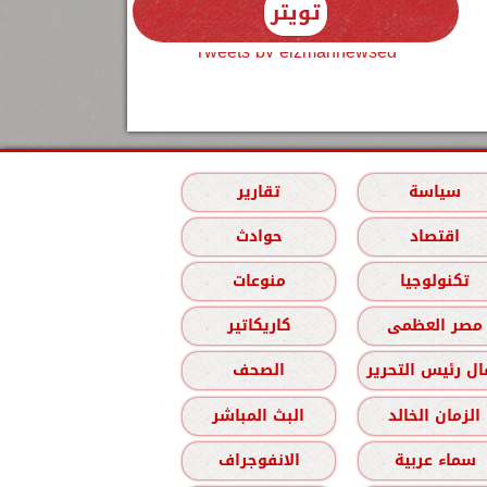
تويتر
Tweets by elzmannewseg
سياسة
تقارير
اقتصاد
حوادث
تكنولوجيا
منوعات
مصر العظمى
كاريكاتير
ل رئيس التحرير
الصحف
الزمان الخالد
البث المباشر
سماء عربية
الانفوجراف