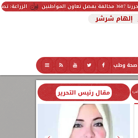
الزراعة: تصدر 712 ترخيص تشغيل جديد لمشروعات الثروة الحيوانية والداجنة.. وتسجيل 832 مخلوط أعلاف
إلهام شرشر
صحة وطب
تكنولوجيا
منوعات
محافظات
مقال رئيس التحرير
اهرة