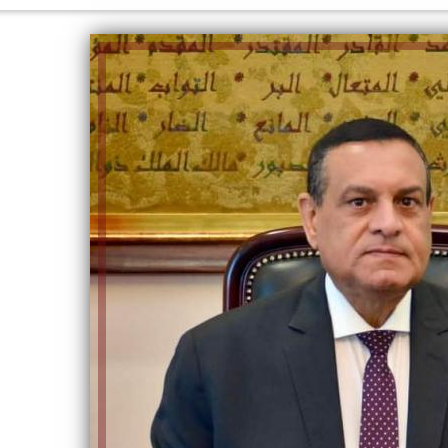
الكاتبة إلهام شرشر تهنئ الرئيس
السيسي بعيد ميلاده وتُشيد بجهوده
إلهام شرشر تكتب: دي مبقتش كورة..
في بناء الدولة
دي سياسة