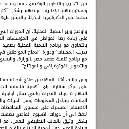
من التدريب والتطوير الوظيفي، مما يساعد 
ومستوياتهم الإدارية، وربطهم بشكل أكثر 
تعتمد على التكنولوجيا الحديثة والتركيز عليه
وأوضح وزير التنمية المحلية، أن الدورات الت
على زيادة رضا المواطن في المؤسسات الحك
بالتعاون مع برنامج التنمية المحلية بصعيد
تدريب المحليات" ودورة "ادماج المواطنين في 
مع برنامج تنمية صعيد مصر بالوزارة، والاسبو
والتصوير الفوتوغرافي والمونتاج" .
ومن جانبه، أشار المهندس صلاح شحاتة مساعد 
على مركز سقارة، إلي أهمية فلسفة الدورا
المهارات وبناء القدرات والتي تمثل أولوية 
العلاقات وتبادل المعلومات ونقل الخبرات و
الاهتمام المشترك على مستوى المحافظات في
لافتً الي أن دورات الأسبوع الماضي تضمنت تد
بشكل وثيق بالجانب التطبيقي للعمل، مع ال
وزيادة الوعي حول أهمية الالتزام بالقيم الج