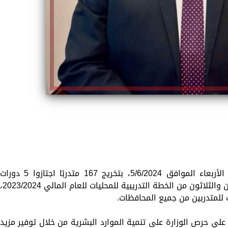
احتفل مركز التنمية المحلية بسقارة، اليوم الأربعاء الموافق 5/6/2024، بتخريج 167 متدربًا اجتازوا 5 دورا
تدريبية وذلك في ختام فعاليات الأسبوع الثامن والثلاثون من الخطة التدريبية للمحليات للعام المالي 
للمتدربين من جميع المحافظات.
، علي حرص الوزارة على تنمية الموارد البشرية من خلال توفير مزيد