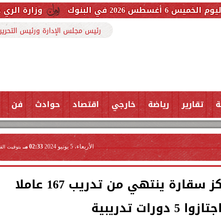
وزارة الري حررنا 3607 مخالفة بفضل تعاون المواطنين
رئيس مجلس الإدارة ورئيس التحرير
ة
تقارير
رياضة
خارجي
اقتصاد
حوادث
فن
الأربعاء، 5 يونيو 2024
02:33 مـ
بتوقيت الق
وزير التنمية المحلية: مركز سقارة ينتهي من تدريب 167 عاملا
دورات تدريبية