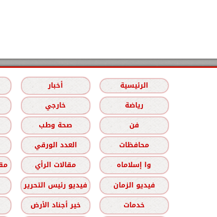
الرئيسية
أخبار
رياضة
خارجي
فن
صحة وطب
محافظات
العدد الورقي
وا إسلاماه
مقالات الرأي
مقا
فيديو الزمان
فيديو رئيس التحرير
خدمات
خير أجناد الأرض