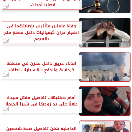
قضايا أحداث...
وفاة عاملين متأثرين بإصابتهما في
انفجار خزان كيميائيات داخل مصنع ملح
بالفيوم
اندلاع حريق داخل مخزن في منطقة
كرداسة والدفع بـ 8 سيارات إطفاء
أمام طفليها.. تفاصيل مقتل سيدة
طعنًا على يد زوجها في شبرا الخيمة
الداخلية تعلن تفاصيل ضبط شخصين