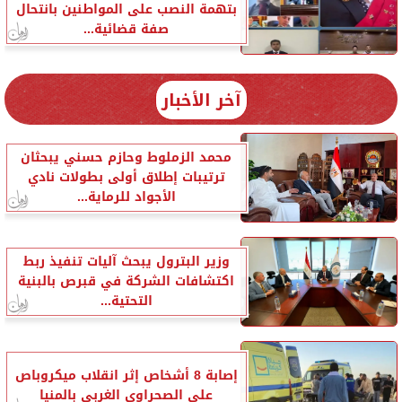
بتهمة النصب على المواطنين بانتحال
صفة قضائية...
آخر الأخبار
محمد الزملوط وحازم حسني يبحثان
ترتيبات إطلاق أولى بطولات نادي
الأجواد للرماية...
وزير البترول يبحث آليات تنفيذ ربط
اكتشافات الشركة في قبرص بالبنية
التحتية...
إصابة 8 أشخاص إثر انقلاب ميكروباص
على الصحراوي الغربي بالمنيا