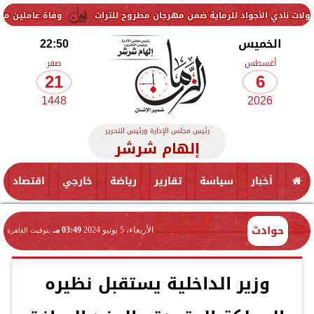
أجواد للرماية ضمن مهرجان مطروح للتراث
وفاة عاملين متأثرين بإصابتهم
الخميس
22:50
أغسطس
صفر
21
6
1448
2026
رئيس مجلس الإدارة ورئيس التحرير
إلهام شرشر
أخبار
سياسة
تقارير
رياضة
خارجي
اقتصاد
حوادث
الأربعاء، 5 يونيو 2024
03:49 مـ
بتوقيت القاهرة
وزير الداخلية يستقبل نظيره