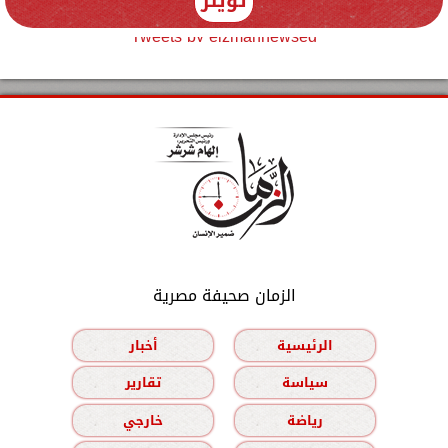
تويتر
Tweets by elzmannewseg
الزمان صحيفة مصرية
الرئيسية
أخبار
سياسة
تقارير
رياضة
خارجي