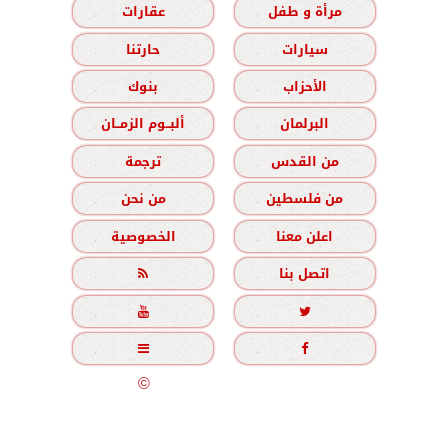
مرأة و طفل
عقارات
سيارات
حارتنا
الأحزاب
بنوك
البرلمان
ألبــوم الزمــان
من القدس
ترجمة
من فلسطين
من نحن
اعلن معنا
الخصوصية
اتصل بنا





جميع الحقوق محفوظة
©
2020 - 2026 - الزمان