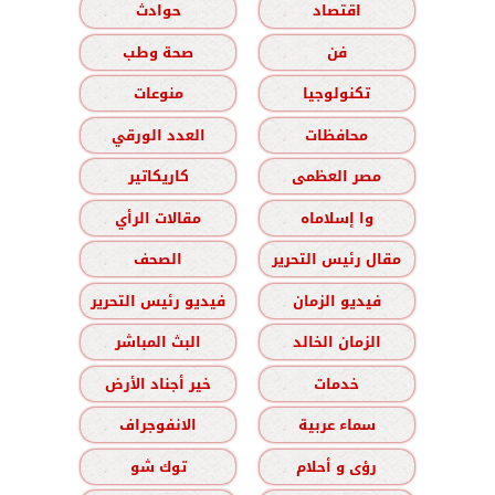
اقتصاد
حوادث
فن
صحة وطب
تكنولوجيا
منوعات
محافظات
العدد الورقي
مصر العظمى
كاريكاتير
وا إسلاماه
مقالات الرأي
مقال رئيس التحرير
الصحف
فيديو الزمان
فيديو رئيس التحرير
الزمان الخالد
البث المباشر
خدمات
خير أجناد الأرض
سماء عربية
الانفوجراف
رؤى و أحلام
توك شو