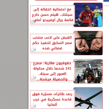
مع احتمالية انتقاله إلى
سيلتك.. هيثم حسن خارج
قائمة ريال أوفييدو أمام...
القبض على لاعب منتخب
مصر السابق لتنفيذ حكم
قضائي ضده
حقوقيون مغاربة: مصرع
141 شخصا خلال محاولة
العبور إلى سبتة..
والحصيلة مرشحة...
رصد طائرات مسيّرة فوق
قاعدة عسكرية في غرب
ألمانيا