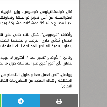
قال كونستانتينوس كومبوس، وزير خارجية ق
استراتيجية من أجل تعزيز تواصلها وتعاونها
لدينا مصالح مشتركة ومشكلات مشتركة ويجب
وأضاف "كومبوس"، خلال لقاء خاص على قناة ا
يتعلق بتنفيذ العناصر المختلفة لتلك العلاقة 
وتابع: "الأوضاع تتغ
يتعلق بأي أمور أخرى غير النقاشات حول ما ي
وواصل: "نحن نعمل معا ونحاول الاندماج من 
المختلفة وهناك العديد من المشروعات القائم
البحري".