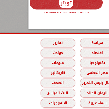
تويتر
Tweets by elzmannewseg
سياسة
تقارير
اقتصاد
حوادث
تكنولوجيا
منوعات
مصر العظمى
كاريكاتير
ل رئيس التحرير
الصحف
الزمان الخالد
البث المباشر
سماء عربية
الانفوجراف