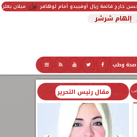
ريال أوفييدو أمام لوهافر
ميلان يعلن فسخ عقد إسماعي
إلهام شرشر
صحة وطب
تكنولوجيا
منوعات
محافظات
مقال رئيس التحرير
اهرة