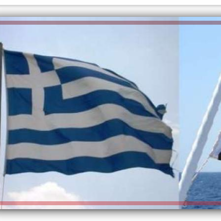
الكاتبة إلهام شرشر تهنئ الرئيس
السيسي بعيد ميلاده وتُشيد بجهوده
إلهام شرشر تكتب: دي مبقتش كورة..
في بناء الدولة
دي سياسة