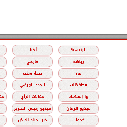
الرئيسية
أخبار
رياضة
خارجي
فن
صحة وطب
محافظات
العدد الورقي
وا إسلاماه
مقالات الرأي
مقا
فيديو الزمان
فيديو رئيس التحرير
خدمات
خير أجناد الأرض