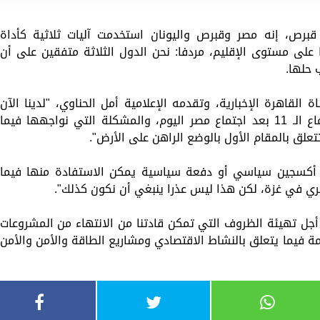
برص، إنه مصر وقبرص واليونان استخدمت آليات ثلاثية كأداة
 على مستوى الإقليم، مردفا: نحن الدول الثلاثة متفقين على أن
 حلها.
لقاهرة الإخبارية، وتقدمه الإعلامية أمل الحناوي، "لدينا الآن
اجتماع ثلاثي جاري الترتيب والتخطيط للاجتماع الـ 11 بعد اجتماع مصر اليوم، والمشكلة التي نواجهها فيما
تتعلق بالمقام الأول بالوضع الراهن على الأرض".
ير بعد 7 أكتوبر لا يوجد أكسجين سياسي أو دفعة سياسية يمكن الاستفادة منها فيما
جري في غزة، لكن هذا ليس عذرا ينبغي أن نكون كذلك".
أجل تهيئة الظروف التي تمكن قادتنا من الانتهاء من المشروعات
ة فيما يتعلق بالنشاط الاقتصادي ومشاريع الطاقة والأمن والأمن