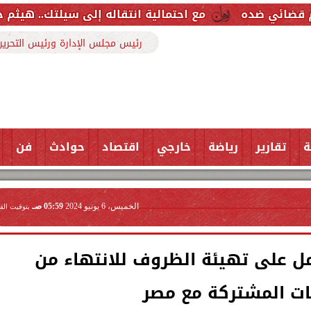
مع احتمالية انتقاله إلى سيلتك.. هيثم حسن خارج قائمة 
رئيس مجلس الإدارة ورئيس التحرير
ة
تقارير
رياضة
خارجي
اقتصاد
حوادث
فن
الخميس، 6 يونيو 2024
05:59 صـ
بتوقيت الق
مل على تهيئة الظروف للانتهاء من
ت المشتركة مع مصر