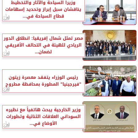
وزيرا السياحة والآثار والتخطيط
يناقشان سبل إبراز وتحديد إسهامات
قطاع السياحة في...
مصر تمثل شمال إفريقيا: انطلاق الدور
الريادي للهيئة في التحالف الأفريقي
لضمان...
رئيس الوزراء يتفقد معصرة زيتون
”فيرجينيا” المطورة بمحافظة مطروح
وزير الخارجية يبحث هاتفياً مع نظيره
السوداني العلاقات الثنائية وتطورات
الأوضاع في...