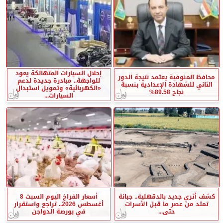
إحلال السيارات المتهالكة يعود
محافظ المنوفية يعتمد نتيجة الدور
للواجهة.. مبادرة جديدة لدعم
الثاني للشهادة الإعدادية بنسبة
«الكهربائية» وتمويل استبدال
نجاح 89.58%
السيارات...
كشف أثري جديد بالدقهلية.. جبانة
أسعار الفراخ اليوم السبت 8
تمتد من عصر ما قبل الأسرات
أغسطس 2026.. تراجع واستقرار
حتى...
في بورصة الدواجن