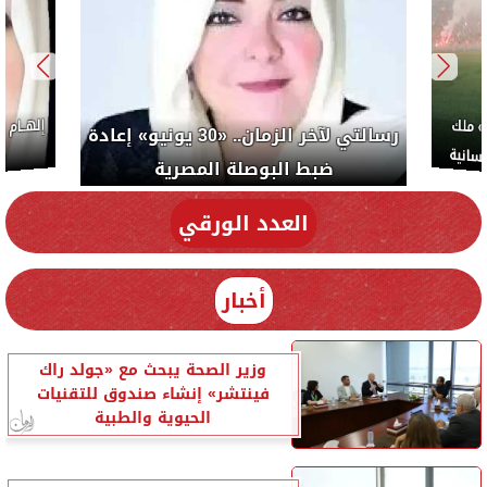
ب: «صلاح» ملك
رسالتي لآخر الزمان.. «30 يونيو» إعادة
سلام والإنسانية
ضبط البوصلة المصرية
العدد الورقي
أخبار
وزير الصحة يبحث مع «جولد راك
فينتشر» إنشاء صندوق للتقنيات
الحيوية والطبية