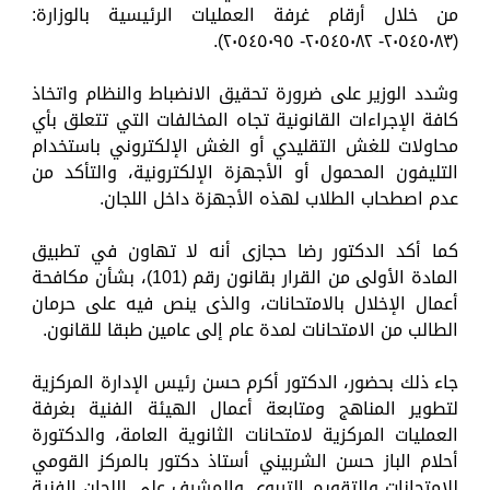
من خلال أرقام غرفة العمليات الرئيسية بالوزارة:
(٢٠٥٤٥٠٨٣- ٢٠٥٤٥٠٨٢- ٢٠٥٤٥٠٩٥).
وشدد الوزير على ضرورة تحقيق الانضباط والنظام واتخاذ
كافة الإجراءات القانونية تجاه المخالفات التي تتعلق بأي
محاولات للغش التقليدي أو الغش الإلكتروني باستخدام
التليفون المحمول أو الأجهزة الإلكترونية، والتأكد من
عدم اصطحاب الطلاب لهذه الأجهزة داخل اللجان.
كما أكد الدكتور رضا حجازى أنه لا تهاون في تطبيق
المادة الأولى من القرار بقانون رقم (101)، بشأن مكافحة
أعمال الإخلال بالامتحانات، والذى ينص فيه على حرمان
الطالب من الامتحانات لمدة عام إلى عامين طبقا للقانون.
جاء ذلك بحضور، الدكتور أكرم حسن رئيس الإدارة المركزية
لتطوير المناهج ومتابعة أعمال الهيئة الفنية بغرفة
العمليات المركزية لامتحانات الثانوية العامة، والدكتورة
أحلام الباز حسن الشربيني أستاذ دكتور بالمركز القومي
للامتحانات والتقويم التربوي والمشرف على اللجان الفنية