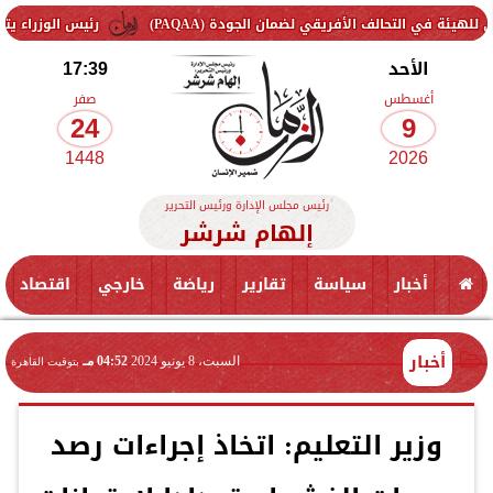
لف الأفريقي لضمان الجودة (PAQAA)
رئيس الوزراء يتفقد سير العم
الأحد
17:39
أغسطس
صفر
24
9
1448
2026
رئيس مجلس الإدارة ورئيس التحرير
إلهام شرشر
أخبار
سياسة
تقارير
رياضة
خارجي
اقتصاد
أخبار
السبت، 8 يونيو 2024
04:52 مـ
بتوقيت القاهرة
وزير التعليم: اتخاذ إجراءات رصد