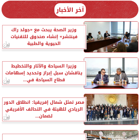
آخر الأخبار
وزير الصحة يبحث مع «جولد راك
فينتشر» إنشاء صندوق للتقنيات
الحيوية والطبية
وزيرا السياحة والآثار والتخطيط
يناقشان سبل إبراز وتحديد إسهامات
قطاع السياحة في...
مصر تمثل شمال إفريقيا: انطلاق الدور
الريادي للهيئة في التحالف الأفريقي
لضمان...