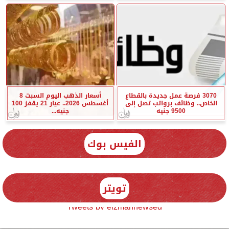
3070 فرصة عمل جديدة بالقطاع
أسعار الذهب اليوم السبت 8
الخاص.. وظائف برواتب تصل إلى
أغسطس 2026.. عيار 21 يقفز 100
9500 جنيه
جنيه...
الفيس بوك
تويتر
Tweets by elzmannewseg