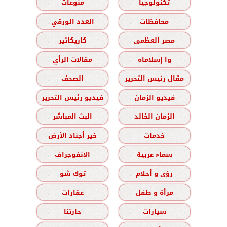
تكنولوجيا
منوعات
محافظات
العدد الورقي
مصر العظمى
كاريكاتير
وا إسلاماه
مقالات الرأي
مقال رئيس التحرير
الصحف
فيديو الزمان
فيديو رئيس التحرير
الزمان الخالد
البث المباشر
خدمات
خير أجناد الأرض
سماء عربية
الانفوجراف
رؤى و أحلام
توك شو
مرأة و طفل
عقارات
سيارات
حارتنا