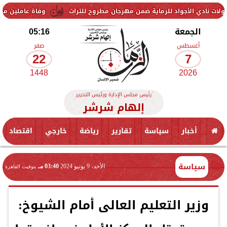
جواد للرماية ضمن مهرجان مطروح للتراث
وفاة عاملين متأثرين بإصابتهما
الجمعة
05:16
أغسطس
صفر
22
7
1448
2026
رئيس مجلس الإدارة ورئيس التحرير
إلهام شرشر
أخبار
سياسة
تقارير
رياضة
خارجي
اقتصاد
سياسة
الأحد، 9 يونيو 2024
03:40 مـ
بتوقيت القاهرة
وزير التعليم العالى أمام الشيوخ: