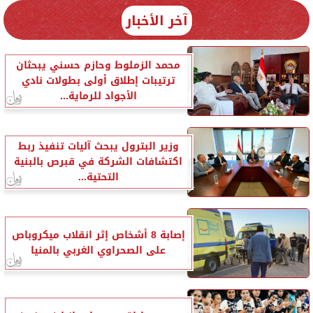
آخر الأخبار
محمد الزملوط وحازم حسني يبحثان
ترتيبات إطلاق أولى بطولات نادي
الأجواد للرماية...
وزير البترول يبحث آليات تنفيذ ربط
اكتشافات الشركة في قبرص بالبنية
التحتية...
إصابة 8 أشخاص إثر انقلاب ميكروباص
على الصحراوي الغربي بالمنيا