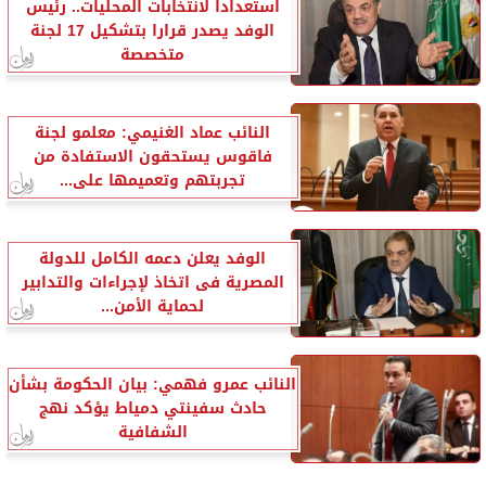
استعدادا لانتخابات المحليات.. رئيس
الوفد يصدر قرارا بتشكيل 17 لجنة
متخصصة
النائب عماد الغنيمي: معلمو لجنة
فاقوس يستحقون الاستفادة من
تجربتهم وتعميمها على...
الوفد يعلن دعمه الكامل للدولة
المصرية فى اتخاذ لإجراءات والتدابير
لحماية الأمن...
النائب عمرو فهمي: بيان الحكومة بشأن
حادث سفينتي دمياط يؤكد نهج
الشفافية