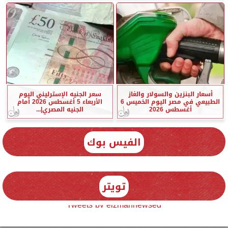
أسعار البنزين والسولار والغاز
سعر الجنيه الإسترليني اليوم
الطبيعي في مصر اليوم الخميس 6
الأربعاء 5 أغسطس 2026 أمام
أغسطس 2026
الجنيه المصري|...
الفيس بوك
تويتر
Tweets by elzmannewseg