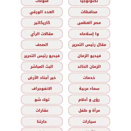
تكنولوجيا
منوعات
محافظات
العدد الورقي
مصر العظمى
كاريكاتير
وا إسلاماه
مقالات الرأي
مقال رئيس التحرير
الصحف
فيديو الزمان
فيديو رئيس التحرير
الزمان الخالد
البث المباشر
خدمات
خير أجناد الأرض
سماء عربية
الانفوجراف
رؤى و أحلام
توك شو
مرأة و طفل
عقارات
سيارات
حارتنا