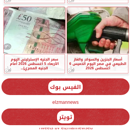
أسعار البنزين والسولار والغاز
سعر الجنيه الإسترليني اليوم
الطبيعي في مصر اليوم الخميس 6
الأربعاء 5 أغسطس 2026 أمام
أغسطس 2026
الجنيه المصري|...
الفيس بوك
elzmannews
تويتر
Tweets by elzmannewseg