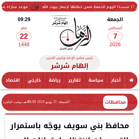
موعد مباراة مصر وإسبانيا في
الجمعة
09:29
أغسطس
صفر
22
7
1448
2026
رئيس مجلس الإدارة ورئيس التحرير
إلهام شرشر
أخبار
سياسة
تقارير
رياضة
خارجي
اقتصاد
محافظات
الجمعة، 21 يونيو 2024
01:11 مـ
بتوقيت القاهرة
محافظ بني سويف يوجّه باستمرار