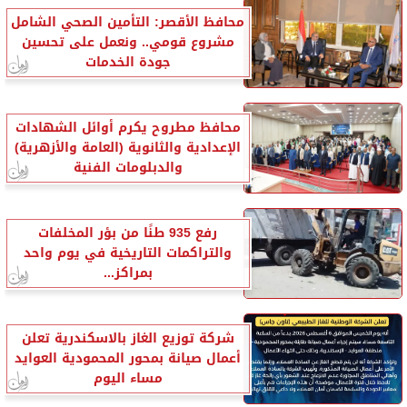
محافظ الأقصر: التأمين الصحي الشامل
مشروع قومي.. ونعمل على تحسين
جودة الخدمات
محافظ مطروح يكرم أوائل الشهادات
الإعدادية والثانوية (العامة والأزهرية)
والدبلومات الفنية
رفع 935 طنًا من بؤر المخلفات
والتراكمات التاريخية في يوم واحد
بمراكز...
شركة توزيع الغاز بالاسكندرية تعلن
أعمال صيانة بمحور المحمودية العوايد
مساء اليوم