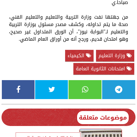
صباحا.ي
من جهتها نفت وزارة التربية والتعليم والتعليم الفني،
صحة ما يتم تداوله، وكشف مصدر مسئول بوزارة التربية
والتعليم لـ"البوابة نيوز"، أن الورق المتداول غير صحيح،
وهو امتحان قديم، ورجح أنه من أوراق العام الماضي.
وزارة التعليم
الكيمياء
امتحانات الثانوية العامة
موضوعات متعلقة