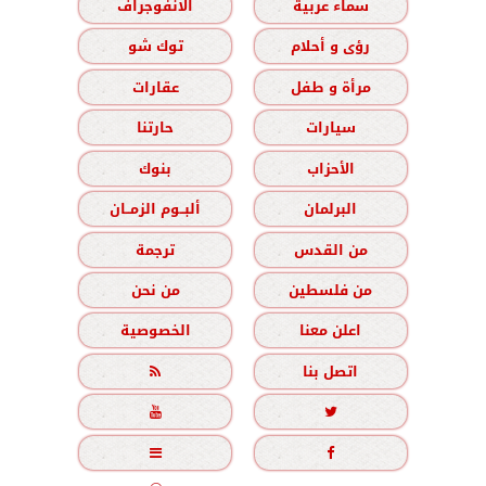
سماء عربية
الانفوجراف
رؤى و أحلام
توك شو
مرأة و طفل
عقارات
سيارات
حارتنا
الأحزاب
بنوك
البرلمان
ألبــوم الزمــان
من القدس
ترجمة
من فلسطين
من نحن
اعلن معنا
الخصوصية
اتصل بنا




