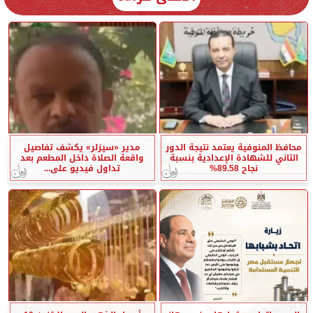
محافظ المنوفية يعتمد نتيجة الدور
مدير «سيزلر» يكشف تفاصيل
الثاني للشهادة الإعدادية بنسبة
واقعة الصلاة داخل المطعم بعد
نجاح 89.58%
تداول فيديو على...