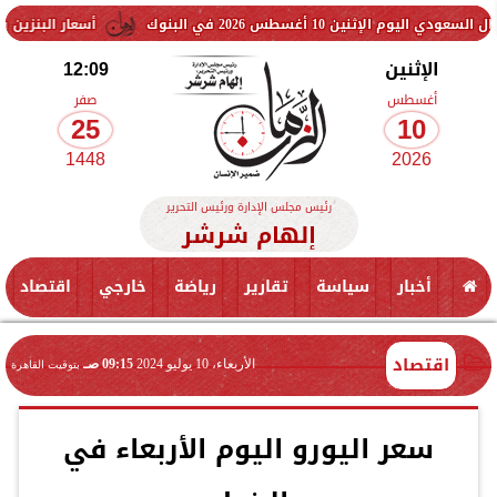
 2026 في البنوك
أسعار البنزين والسولار اليوم..
الإثنين
12:09
أغسطس
صفر
25
10
1448
2026
رئيس مجلس الإدارة ورئيس التحرير
إلهام شرشر
أخبار
سياسة
تقارير
رياضة
خارجي
اقتصاد
اقتصاد
الأربعاء، 10 يوليو 2024
09:15 صـ
بتوقيت القاهرة
سعر اليورو اليوم الأربعاء في