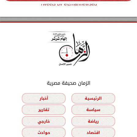
Tweets by elzmannewseg
الزمان صحيفة مصرية
الرئيسية
أخبار
سياسة
تقارير
رياضة
خارجي
اقتصاد
حوادث