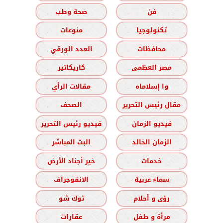
فن
صحة وطب
تكنولوجيا
منوعات
محافظات
العدد الورقي
مصر العظمى
كاريكاتير
وا إسلاماه
مقالات الرأي
مقال رئيس التحرير
الصحف
فيديو الزمان
فيديو رئيس التحرير
الزمان الخالد
البث المباشر
خدمات
خير أجناد الأرض
سماء عربية
الانفوجراف
رؤى و أحلام
توك شو
مرأة و طفل
عقارات