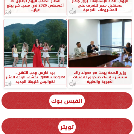
اليوم.. اتحاد «بشبابها» يزور جهاز
أسعار الذهب اليوم الإثنين 10
مستقبل مصر للتعرف على
أغسطس 2026 في مصر.. كم يبلغ
المشروعات القومية
عيار...
وزير الصحة يبحث مع «جولد راك
برد قارس وحب انتهى..
فينتشر» إنشاء صندوق للتقنيات
quot;ياليناquot; تكشف الوجه المثير
الحيوية والطبية
لكواليس كليبها الجديد
الفيس بوك
تويتر