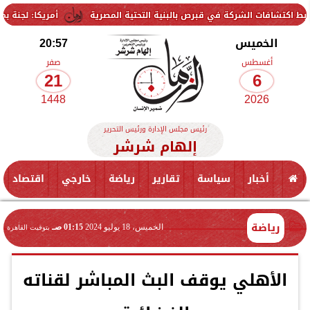
ت الشركة في قبرص بالبنية التحتية المصرية
أمريكا: لجنة بمجلس الشيوخ
الخميس
20:57
أغسطس
صفر
21
6
1448
2026
رئيس مجلس الإدارة ورئيس التحرير
إلهام شرشر
أخبار
سياسة
تقارير
رياضة
خارجي
اقتصاد
رياضة
الخميس، 18 يوليو 2024
01:15 صـ
بتوقيت القاهرة
الأهلي يوقف البث المباشر لقناته