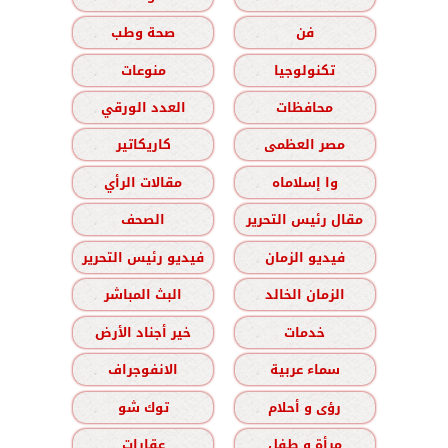
فن
صحة وطب
تكنولوجيا
منوعات
محافظات
العدد الورقي
مصر العظمى
كاريكاتير
وا إسلاماه
مقالات الرأي
مقال رئيس التحرير
الصحف
فيديو الزمان
فيديو رئيس التحرير
الزمان الخالد
البث المباشر
خدمات
خير أجناد الأرض
سماء عربية
الانفوجراف
رؤى و أحلام
توك شو
مرأة و طفل
عقارات