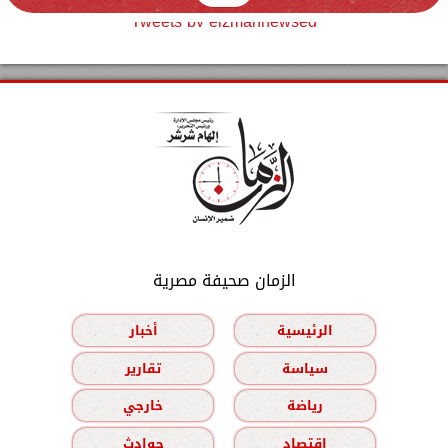
Tweets by elzmannewseg
الزمان صحيفة مصرية
الرئيسية
أخبار
سياسة
تقارير
رياضة
خارجي
اقتصاد
حوادث