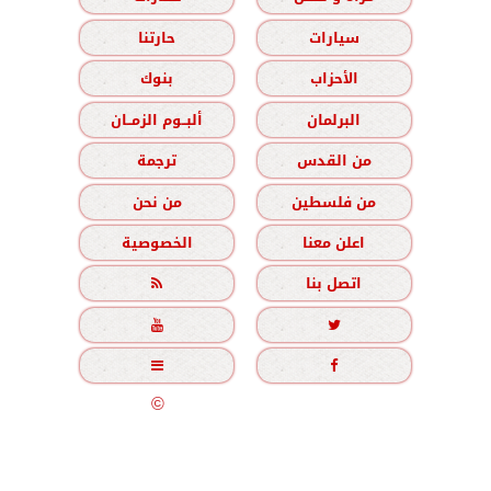
سيارات
حارتنا
الأحزاب
بنوك
البرلمان
ألبــوم الزمــان
من القدس
ترجمة
من فلسطين
من نحن
اعلن معنا
الخصوصية
اتصل بنا





جميع الحقوق محفوظة
©
2020 - 2026 - الزمان