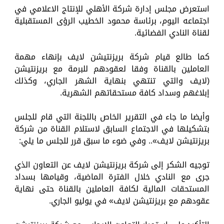
استعرض مجلس إدارة شركة الأهلي للإنتاج الاعلامي في
اجتماعه اليوم، برئاسة محمود الخطيب الرؤى المستقبلية
لقناة النادي الفضائية.
كما طالع قيام شركة بريزنتيشن لايف بإنهاء مهمة
العاملين بالقناة وفقا لعقودهم للبرمة مع بريزنتيشن
(لايف والتي تنتهي بنهاية الشهر الجاري، وكذلك
إبلاغهم وسداد كافة مستحقاتهم الشهرية.
وأيضا ما جاء في التقرير الخاص باللجنة التي قام للجلس
بتشكيلها في الاجتماع السابق لاستلام القناة من شركة
بريزنتيشن لايف».. وفي ضوء ما سبق قرر للجلس ما يلي:
توجيه الشكر إلى شركة بريزنتيشن لايف عن التعاون الذي
جرى مع النادي خلال الفترة الماضية، وقيامها بسداد
المستحقات المالية لكافة العاملين بالقناة حتى نهاية
عقودهم مع بريزنتيشن لايف» في يوليو الجاري.