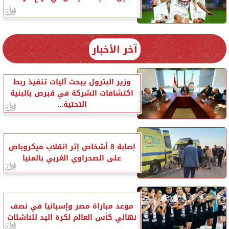
آخر الأخبار
وزير البترول يبحث آليات تنفيذ ربط
اكتشافات الشركة في قبرص بالبنية
التحتية...
إصابة 8 أشخاص إثر انقلاب ميكروباص
على الصحراوي الغربي بالمنيا
موعد مباراة مصر وإسبانيا في نصف
نهائي كأس العالم لكرة اليد للناشئات