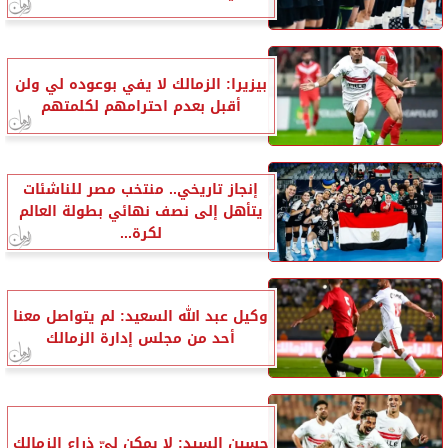
بيزيرا: الزمالك لا يفي بوعوده لي ولن
أقبل بعدم احترامهم لكلمتهم
إنجاز تاريخي.. منتخب مصر للناشئات
يتأهل إلى نصف نهائي بطولة العالم
لكرة...
وكيل عبد الله السعيد: لم يتواصل معنا
أحد من مجلس إدارة الزمالك
حسين السيد: لا يمكن ليّ ذراع الزمالك