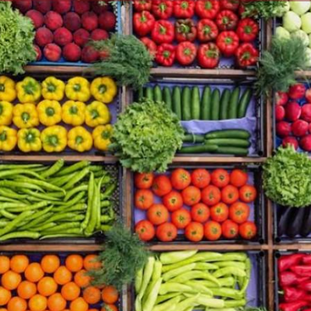
إلهام شرشر تكتب: دي مبقتش كورة..
إلهام شرشر تكتب: «صلاح» ملك
دي سياسة
المحبة.. رسول السلام والإنسانية