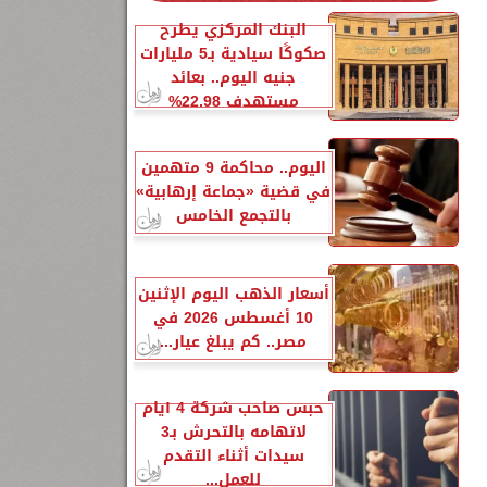
البنك المركزي يطرح
صكوكًا سيادية بـ5 مليارات
جنيه اليوم.. بعائد
مستهدف 22.98%
اليوم.. محاكمة 9 متهمين
في قضية «جماعة إرهابية»
بالتجمع الخامس
أسعار الذهب اليوم الإثنين
10 أغسطس 2026 في
مصر.. كم يبلغ عيار...
حبس صاحب شركة 4 أيام
لاتهامه بالتحرش بـ3
سيدات أثناء التقدم
للعمل...