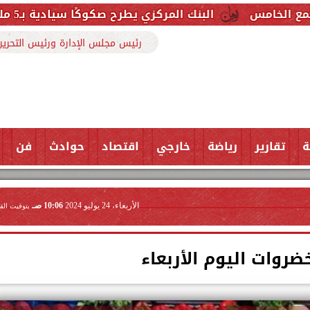
البنك المركزي يطرح صكوكًا سيادية بـ5 مليارات جنيه اليوم.. بعائد مستهدف 22.98%
رئيس مجلس الإدارة ورئيس التحرير
ة
تقارير
رياضة
خارجي
اقتصاد
حوادث
فن
الأربعاء، 24 يوليو 2024
10:06 صـ
بتوقيت الق
ضروات اليوم الأربعاء