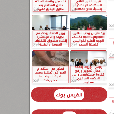
نتيجة الدور الثاني
تفاصيل واقعة الصلاة
للشهادة الإعدادية
داخل المطعم بعد
بنسبة نجاح 89.58%
تداول فيديو على...
برد قارس وحب انتهى..
وزير الصحة يبحث مع
quot;ياليناquot; تكشف
«جولد راك فينتشر»
الوجه المثير لكواليس
إنشاء صندوق للتقنيات
كليبها الجديد
الحيوية والطبية
رئيس الوزراء يتفقد
تحذير من استخدام
أعمال تطوير ورفع
الجير في تجهيز حمص
كفاءة مستشفى رأس
حلاوة المولد.. ما
الحكمة المركزي
خطورته؟
بمطروح
الفيس بوك
ة