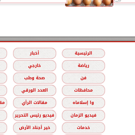
الرئيسية
أخبار
رياضة
خارجي
فن
صحة وطب
محافظات
العدد الورقي
وا إسلاماه
مقالات الرأي
مقا
فيديو الزمان
فيديو رئيس التحرير
خدمات
خير أجناد الأرض