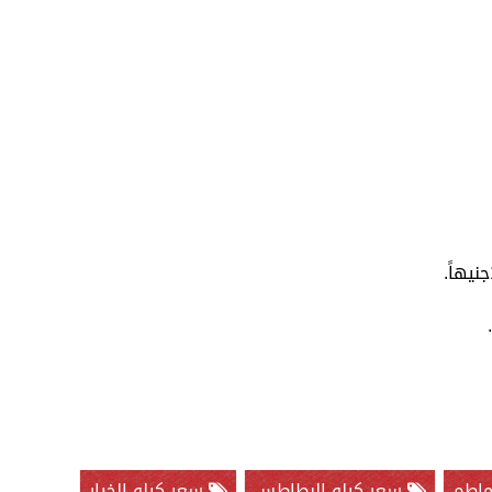
ماطم
سعر كيلو البطاطس
سعر كيلو الخيار