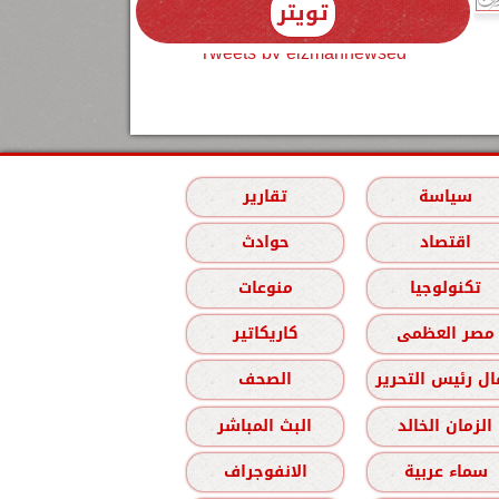
تويتر
Tweets by elzmannewseg
سياسة
تقارير
اقتصاد
حوادث
تكنولوجيا
منوعات
مصر العظمى
كاريكاتير
ل رئيس التحرير
الصحف
الزمان الخالد
البث المباشر
سماء عربية
الانفوجراف