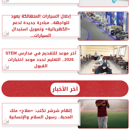
إحلال السيارات المتهالكة يعود
للواجهة.. مبادرة جديدة لدعم
«الكهربائية» وتمويل استبدال
السيارات...
آخر موعد للتقديم في مدارس STEM
2026.. التعليم تحدد موعد اختبارات
القبول
آخر الأخبار
إلهام شرشر تكتب: «صلاح» ملك
المحبة.. رسول السلام والإنسانية