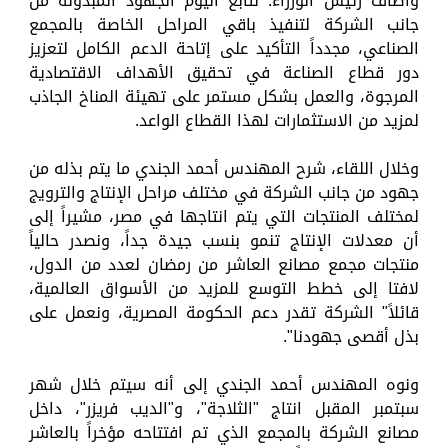
وأضاف رئيس الوزراء: نتابع اليوم الجهود المبذولة من
جانب الشركة لتنفيذ باقي المراحل الخاصة بالمجمع
الصناعي، مجدداً التأكيد على إتاحة الدعم الكامل لتعزيز
دور قطاع الصناعة في تحقيق الأهداف الاقتصادية
المرجوة، والعمل بشكل مستمر على تهيئة المناخ الجاذب
لمزيد من الاستثمارات لهذا القطاع الواعد.
وخلال اللقاء، شرح المهندس أحمد الجندي ما يتم بذله من
جهود من جانب الشركة في مختلف مراحل الإنتاج والترويج
لمختلف المنتجات التي يتم انتاجها في مصر، مشيراً إلى
أن معدلات الإنتاج تنمو بنسب جيدة جداً، ونصدر حالياً
منتجات مجمع مصانع العاشر من رمضان لعدد من الدول،
لافتا إلى خطط التوسع للمزيد من الأسواق العالمية،
قائلاً" الشركة تقدر دعم الحكومة المصرية، ونعمل على
بذل أقصى جهودنا".
ونوه المهندس أحمد الجندي إلى أنه سيتم خلال شهر
سبتمبر المقبل انتاج "الثلاجة"، و"الديب فريزر"، داخل
مصانع الشركة بالمجمع الذي تم افتتاحه مؤخراً بالعاشر