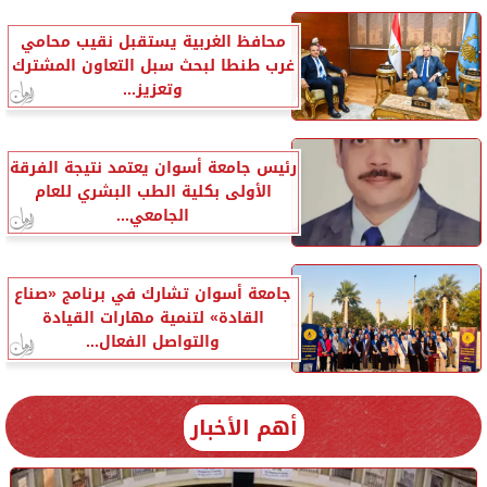
محافظ الغربية يستقبل نقيب محامي
غرب طنطا لبحث سبل التعاون المشترك
وتعزيز...
رئيس جامعة أسوان يعتمد نتيجة الفرقة
الأولى بكلية الطب البشري للعام
الجامعي...
جامعة أسوان تشارك في برنامج «صناع
القادة» لتنمية مهارات القيادة
والتواصل الفعال...
أهم الأخبار