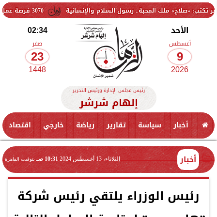
ح» ملك المحبة.. رسول السلام والإنسانية
3070 فرصة عمل جديدة بالقطاع الخاص.. وظائف برواتب تصل إلى 9500 جنيه
الأحد
02:34
أغسطس
صفر
23
9
1448
2026
رئيس مجلس الإدارة ورئيس التحرير
إلهام شرشر
أخبار
سياسة
تقارير
رياضة
خارجي
اقتصاد
أخبار
الثلاثاء، 13 أغسطس 2024
10:31 صـ
بتوقيت القاهرة
رئيس الوزراء يلتقي رئيس شركة