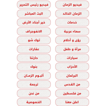
فيديو الزمان
فيديو رئيس التحرير
الزمان الخالد
البث المباشر
خدمات
خير أجناد الأرض
سماء عربية
الانفوجراف
رؤى و أحلام
توك شو
مرأة و طفل
عقارات
سيارات
حارتنا
الأحزاب
بنوك
البرلمان
ألبــوم الزمــان
من القدس
ترجمة
من فلسطين
من نحن
اعلن معنا
الخصوصية