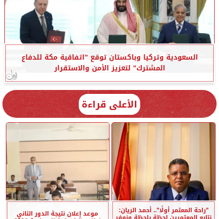
السعودية وتركيا وباكستان توقع ”اتفاقية مكة للدفاع
المشترك” لتعزيز الأمن والاستقرار
الأعلى قراءة
”راحة المعتمر أولًا”.. أحمد الريان:
موعد إعلان نتيجة الدور الثاني
نتابع المعتمرين لحظة بلحظة ونوفر