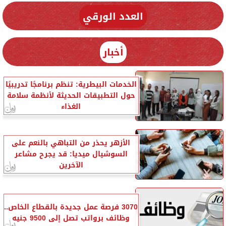
العدد الورقي
أخبار
الخدمات البيطرية: تنظم برنامجًا تدريبيًا
حول التطبيقات الحديثة لأنظمة سلامة
الغذاء
الأزهر يحذر من التباهي بالنعم على
السوشيال ميديا: قد يجرح مشاعر
الآخرين
3070 فرصة عمل جديدة بالقطاع الخاص..
وظائف برواتب تصل إلى 9500 جنيه