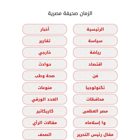
الزمان صحيفة مصرية
الرئيسية
أخبار
سياسة
تقارير
رياضة
خارجي
اقتصاد
حوادث
فن
صحة وطب
تكنولوجيا
منوعات
محافظات
العدد الورقي
مصر العظمى
كاريكاتير
وا إسلاماه
مقالات الرأي
مقال رئيس التحرير
الصحف