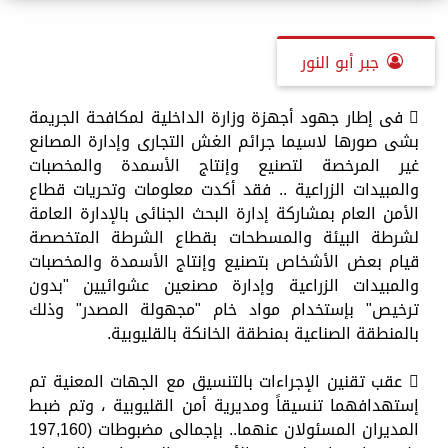
جبر أبو النور
 فى إطار جهود أجهزة وزارة الداخلية لمكافحة الجريمة
بشى صورها لاسيما جرائم الغش التجارى وإدارة المصانع
غير المرخصة لتصنيع وإنتاج الأسمدة والمخصبات
والمبيدات الزراعية .. فقد أكدت معلومات وتحريات قطاع
الأمن العام بمشاركة إدارة البحث الجنائى بالإدارة العامة
لشرطة البيئة والمسطحات بقطاع الشرطة المتخصصة
قيام بعض الأشخاص بتصنيع وإنتاج الأسمدة والمخصبات
والمبيدات الزراعية وإدارة مصنعين عشوائيين "بدون
ترخيص" بإستخدام مواد خام "مجهولة المصدر" وذلك
بالمنطقة الصناعية بمنطقة الخانكة بالقليوبية.
 عقب تقنين الإجراءات بالتنسيق مع الجهات المعنية تم
إستهدافهما تنسيقاً ومديرية أمن القليوبية ، وتم ضبط
المديران المسئولان عنهما.. بإجمالى مضبوطات (197,160