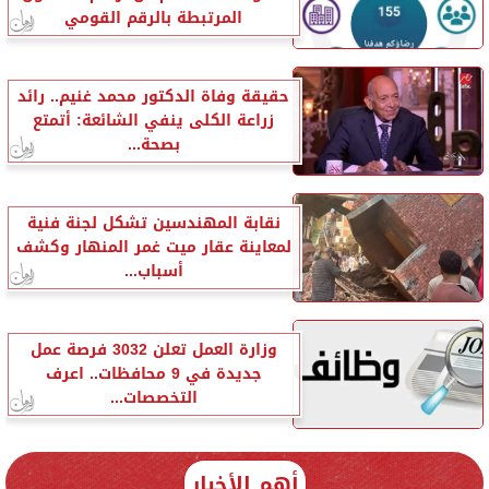
المرتبطة بالرقم القومي
حقيقة وفاة الدكتور محمد غنيم.. رائد
زراعة الكلى ينفي الشائعة: أتمتع
بصحة...
نقابة المهندسين تشكل لجنة فنية
لمعاينة عقار ميت غمر المنهار وكشف
أسباب...
وزارة العمل تعلن 3032 فرصة عمل
جديدة في 9 محافظات.. اعرف
التخصصات...
أهم الأخبار