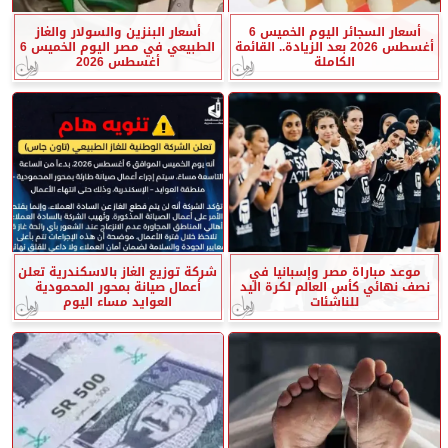
أسعار السجائر اليوم الخميس 6
أسعار البنزين والسولار والغاز
أغسطس 2026 بعد الزيادة.. القائمة
الطبيعي في مصر اليوم الخميس 6
الكاملة
أغسطس 2026
موعد مباراة مصر وإسبانيا في
شركة توزيع الغاز بالاسكندرية تعلن
نصف نهائي كأس العالم لكرة اليد
أعمال صيانة بمحور المحمودية
للناشئات
العوايد مساء اليوم