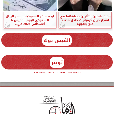
وفاة عاملين متأثرين بإصابتهما في
لو مسافر السعودية... سعر الريال
انفجار خزان كيميائيات داخل مصنع
السعودي اليوم الخميس 6
ملح بالفيوم
أغسطس 2026 في...
الفيس بوك
تويتر
Tweets by elzmannewseg