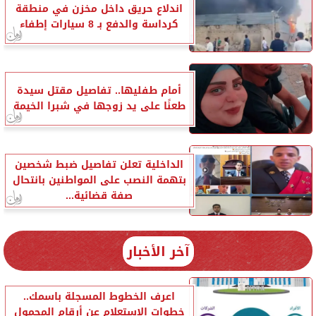
اندلاع حريق داخل مخزن في منطقة
كرداسة والدفع بـ 8 سيارات إطفاء
أمام طفليها.. تفاصيل مقتل سيدة
طعنًا على يد زوجها في شبرا الخيمة
الداخلية تعلن تفاصيل ضبط شخصين
بتهمة النصب على المواطنين بانتحال
صفة قضائية...
آخر الأخبار
اعرف الخطوط المسجلة باسمك..
خطوات الاستعلام عن أرقام المحمول