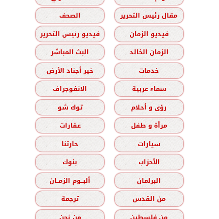
مقال رئيس التحرير
الصحف
فيديو الزمان
فيديو رئيس التحرير
الزمان الخالد
البث المباشر
خدمات
خير أجناد الأرض
سماء عربية
الانفوجراف
رؤى و أحلام
توك شو
مرأة و طفل
عقارات
سيارات
حارتنا
الأحزاب
بنوك
البرلمان
ألبــوم الزمــان
من القدس
ترجمة
من فلسطين
من نحن