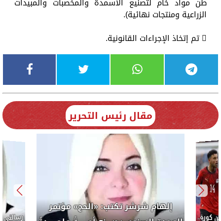
طن مواد خام لتصنيع الأسمدة والمخصبات والمبيدات
الزراعية ومنتجات نهائية).
 تم إتخاذ الإجراءات القانونية.
مقال رئيس التحرير
إلهام شرشر تكتب: «الحج» مؤتمر
كورة..