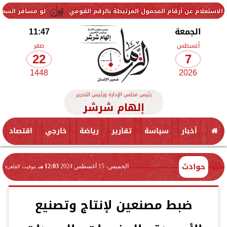
 أرقام المحمول المرتبطة بالرقم القومي
لو مسافر السعودية... سعر الريال السعود
الجمعة
11:47
أغسطس
صفر
22
7
1448
2026
رئيس مجلس الإدارة ورئيس التحرير
إلهام شرشر
أخبار
سياسة
تقارير
رياضة
خارجي
اقتصاد
حوادث
الخميس، 15 أغسطس 2024
12:03 مـ
بتوقيت القاهرة
ضبط مصنعين لإنتاج وتصنيع