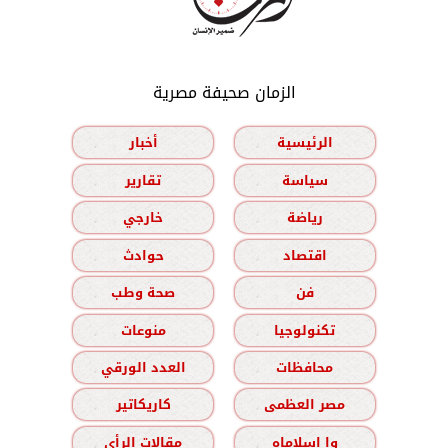
الزمان صحيفة مصرية
الرئيسية
أخبار
سياسة
تقارير
رياضة
خارجي
اقتصاد
حوادث
فن
صحة وطب
تكنولوجيا
منوعات
محافظات
العدد الورقي
مصر العظمى
كاريكاتير
وا إسلاماه
مقالات الرأي