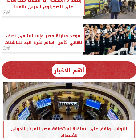
إصابة 8 أشخاص إثر انقلاب ميكروباص
على الصحراوي الغربي بالمنيا
موعد مباراة مصر وإسبانيا في نصف
نهائي كأس العالم لكرة اليد للناشئات
أهم الأخبار
النواب يوافق على اتفاقية استضافة مصر للمركز الدولي
للأسماك