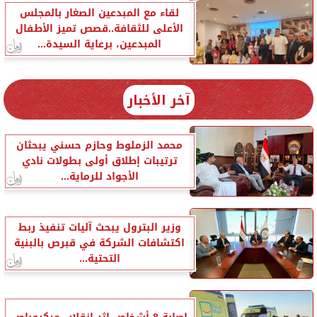
لقاء مع المبدعين الصغار بالمجلس
الأعلى للثقافة..قصص تميز الأطفال
المبدعين، برعاية السيدة...
آخر الأخبار
محمد الزملوط وحازم حسني يبحثان
ترتيبات إطلاق أولى بطولات نادي
الأجواد للرماية...
وزير البترول يبحث آليات تنفيذ ربط
اكتشافات الشركة في قبرص بالبنية
التحتية...