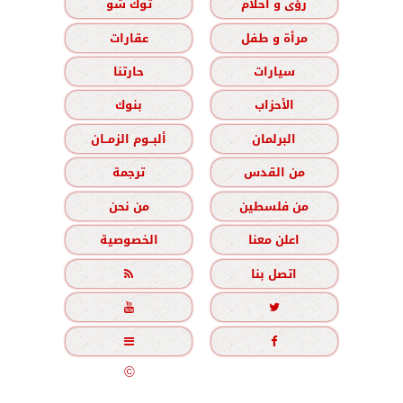
رؤى و أحلام
توك شو
مرأة و طفل
عقارات
سيارات
حارتنا
الأحزاب
بنوك
البرلمان
ألبــوم الزمــان
من القدس
ترجمة
من فلسطين
من نحن
اعلن معنا
الخصوصية
اتصل بنا





جميع الحقوق محفوظة
©