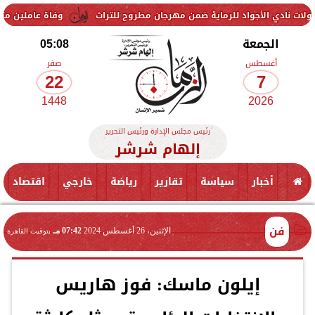
أجواد للرماية ضمن مهرجان مطروح للتراث
وفاة عاملين متأثرين بإصابته
الجمعة
05:08
أغسطس
صفر
22
7
1448
2026
رئيس مجلس الإدارة ورئيس التحرير
إلهام شرشر
أخبار
سياسة
تقارير
رياضة
خارجي
اقتصاد
فن
الإثنين، 26 أغسطس 2024
07:42 مـ
بتوقيت القاهرة
إيلون ماسك: فوز هاريس