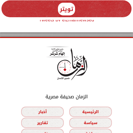
تويتر
Tweets by elzmannewseg
الزمان صحيفة مصرية
الرئيسية
أخبار
سياسة
تقارير