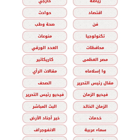
رياضة
خارجي
اقتصاد
حوادث
فن
صحة وطب
تكنولوجيا
منوعات
محافظات
العدد الورقي
مصر العظمى
كاريكاتير
وا إسلاماه
مقالات الرأي
مقال رئيس التحرير
الصحف
فيديو الزمان
فيديو رئيس التحرير
الزمان الخالد
البث المباشر
خدمات
خير أجناد الأرض
سماء عربية
الانفوجراف