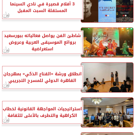
3 أفلام قصيرة في نادي السينما
المستقلة السبت المقبل
شاطئ الفن يواصل فعالياته ببورسعيد
بروائع الموسيقى العربية وعروض
استعراضية
انطلاق ورشة «القناع الذكي» بمهرجان
القاهرة الدولي للمسرح التجريبي
استراتيجيات المواجهة القانونية لخطاب
الكراهية والتطرف بالأعلى للثقافة