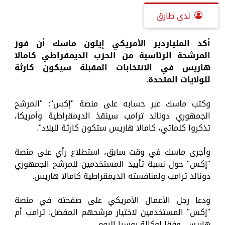
ندى طارق
أكد الملياردير الأمريكي إيلون ماسك أن فوز
المرشحة الرئاسية من الحزب الديمقراطي كامالا
هاريس في الانتخابات المقبلة سيكون كارثة
للولايات المتحدة.
وكتب ماسك عبر حسابه على منصة "إكس": "المرشح
الجمهوري دونالد ترامب سينقذ الديمقراطية وأمريكا،
تذكروا كلماتي، كامالا هاريس ستكون كارثة للبلاد".
وأجرى ماسك في وقت سابق، استطلاع رأي على منصة
"إكس" حول نسبة تأييد المستخدمين للمرشح الجمهوري
دونالد ترامب ولمنافسته الديمقراطية كامالا هاريس.
ودعا رجل الأعمال الأمريكي على صفحته في منصة
"إكس" المستخدمين لاختيار مرشحهم المفضل: ترامب أم
هاريس، وفقا لوكالة روسيا اليوم.