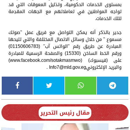
بمستوى الخدمات الحكومية، وتذليل المعوقات التي قد
تواجه المواطنين في تعاملاتهم مع الجهات المقدِمة
لتلك الخدمات.
جدير بالذكر أنه يمكن التواصل مع فريق عمل "صوتك
مسموع " من خلال وسائل الاتصال المختلفة والتي تتيحها
المبادرة عن طريق رقم "الواتس آب" (01150606783)
ورقم الخط الساخن (15330) والصفحة الرسمية للمبادرة
على (فيسبوك) (www.facebook.com/sotakmasmwo)
والبريد الإلكتروني
Info7@mld.gov.eg
.
مقال رئيس التحرير