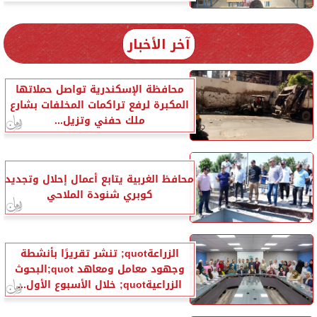
آخر الأخبار
محافظة الإسكندرية تواصل حملاتها
المكبرة لرفع تراكمات المخلفات بشارع
ملك حفني وتزيل...
محافظ الغربية يتابع أعمال إحلال وتجديد
كوبري شنودة الملاحي
الزراعةquot; تنشر تقريرًا بأنشطة
وجهود معامل ومعاهد quot;البحوث
الزراعيةquot; خلال الأسبوع الأول...