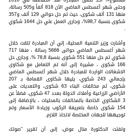
وحتى شهر أغسطس الماضي الآن 818 ألفاً و505 رسالة،
منها 131 ألف شكوى، حيث تم حل حوالي 129 ألف و357
شكوى بنسبة 98,7%، وجارى العمل علي حل 1644 شكوي
.
وأشارت وزير التنمية المحلية، إلي أن المبادرة تلقت خلال
شهر أغسطس الماضي حوالى 5666 رسالة ، منها 717
شكوي تم حل منها 551 شكوى بنسبة 78,8 %، وجارى حل
166 شكوى ، مشيرة إلى أنه تم التعامل مع شكاوى
الاشغالات الواردة للمبادرة خلال شهر أغسطس الماضي
بإجمالي 243 شكوي، يليها شكاوى القمامة بـ 207
شكوى، ثم مخالفات البناء 63 شكوى، والتعديات على
الأراضي الزراعية وأملاك الدولة بعدد 47 شكوى، فضلاً عن
3 الشكاوي الخاصة بالمخالفات بالمحليات ، بالإضافة إلى
154 شكوى خاصة بتعريفة الركوب وزيادة الأسعار وتم
توجيهها للجهات المختصة لاتخاذ اللازم.
ولفتت الدكتورة منال عوض، إلى أن تقرير "صوتك