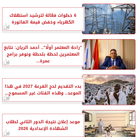
6 خطوات فعّالة لترشيد استهلاك
الكهرباء وخفض قيمة الفاتورة
”راحة المعتمر أولًا”.. أحمد الريان: نتابع
المعتمرين لحظة بلحظة ونوفر برامج
عمرة...
بدء التقديم لحج القرعة 2027 في هذا
الموعد.. وهذه الفئات غير المسموح...
موعد إعلان نتيجة الدور الثاني لطلاب
الشهادة الإعدادية 2026