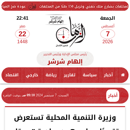
تزيل 150 طنًا من المخلفات
عودة ضخ المياه تدريجيًا لمن
الجمعة
22:41
أغسطس
صفر
22
7
1448
2026
رئيس مجلس الإدارة ورئيس التحرير
إلهام شرشر
أخبار
سياسة
تقارير
رياضة
خارجي
اقتصاد
أخبار
السبت، 7 سبتمبر 2024
09:10 صـ
بتوقيت القاهرة
وزيرة التنمية المحلية تستعرض