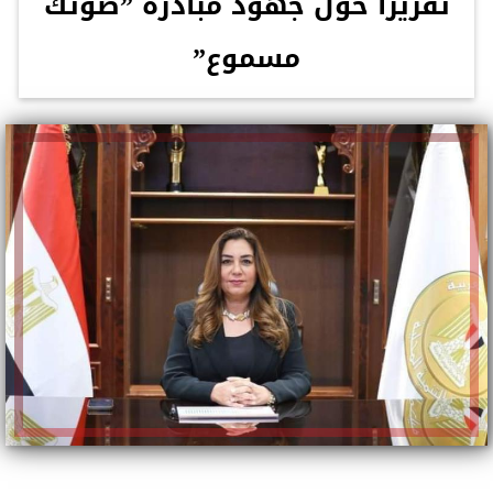
تقريرًا حول جهود مبادرة ”صوتك
مسموع”