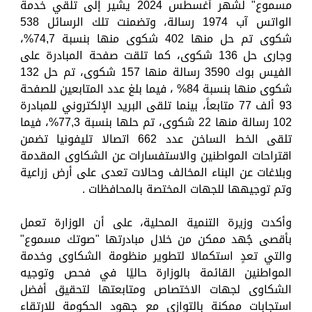
مسموع" لشهر أغسطس 2024 يشير إلى تلقي خدمة
الواتس آب 1974 رسالة، وتضمنت تلك الرسائل 538
شكوى تم حل منها 402 شكوى منها بنسبة 74,7%،
وجارى حل 136 شكوى، كما تلقت صفحة المبادرة على
الفيس بوك 3590 رسالة منها 157 شكوى، تم حل 132
شكوى منها بنسبة 84% ، فيما بلغ عدد المتابعين للصفحة
93 ألف 77 متابعاً، بينما تلقى البريد الإلكتروني للمبادرة
102 رسالة منها 22 شكوى، تم حلها بنسبة 77,3%، فيما
تلقى الخط الساخن عدد 662 اتصالا تليفونيا تضمن
اقتراحات المواطنين والاستفسارات عن الشكاوى المقدمة
وبلاغات عن البناء المخالف وحالات تعدى على أرض زراعية
وتم توجيهها للجهات المختصة بالمحافظات .
وأكدت وزيرة التنمية المحلية، على أن الوزارة تعمل
بأقصى جُهد ممكن من خلال مبادرتها "صوتك مسموع"
والتي تعدٍ استكمالا لتطوير منظومة الشكاوى وخدمة
المواطنين القائمة بالوزارة حاليًا في فحص وتوجيه
الشكاوى لجهات الاختصاص ومتابعتها لتحقيق أفضل
استجابات ممكنة بالتوازي مع جهود الحكومة للارتقاء