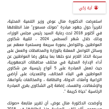
آية زكي
استعرضت الدكتورة منال عوض وزير التنمية المحلية،
تقريراً حول جهود مبادرة "صوتك مسموع" منذ انطلاقها
في أكتوبر 2018 تحت رعاية السيد رئيس مجلس الوزراء،
وذلك خلال شهر أغسطس 2024 ، لتلبية شكاوى
المواطنين ،والتواصل بصورة سريعة ومستمرة معهم عبر
وسائل التواصل المعلنة بالوزارة والمحافظات والعمل على
سرعة اتخاذ اللازم نحو حلها بما يحقق رضا المواطنين عن
أداء الإدارة المحلية في مختلف محافظات الجمهورية،
حيث تعمل المبادرة على 5 أنواع رئيسية من شكاوى
المواطنين هي البناء المخالف، والتعديات على أراضي
الزراعية وأملاك الدولة، والنظافة ، والمخالفات بأنواعها،
والإشغالات، والفساد، إضافة إلى الشكاوى بقري المبادرة
الرئاسية "حياة كريمة ".
وأوضحت الدكتورة منال عوض، أن تقرير متابعة «صوتك
مسموع»، أكد تلقى المبادرة منذ انطلاقها في 2018