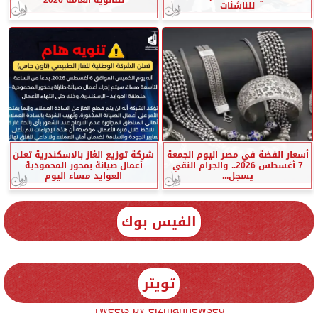
للناشئات
أسعار الفضة في مصر اليوم الجمعة
شركة توزيع الغاز بالاسكندرية تعلن
7 أغسطس 2026.. والجرام النقي
أعمال صيانة بمحور المحمودية
يسجل...
العوايد مساء اليوم
الفيس بوك
تويتر
Tweets by elzmannewseg