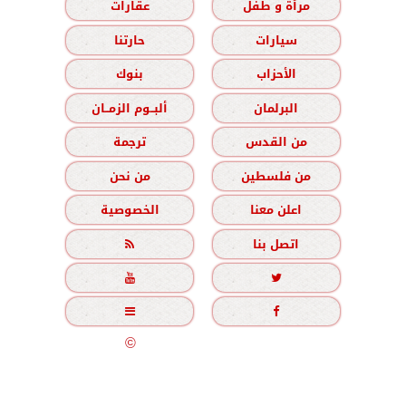
مرأة و طفل
عقارات
سيارات
حارتنا
الأحزاب
بنوك
البرلمان
ألبــوم الزمــان
من القدس
ترجمة
من فلسطين
من نحن
اعلن معنا
الخصوصية
اتصل بنا





جميع الحقوق محفوظة
©
2020 - 2026 - الزمان