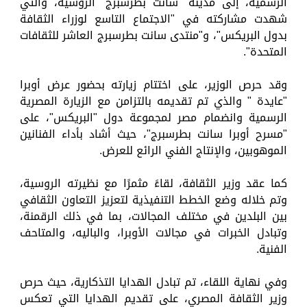
الرسمية، إلى مدينة "سانت بطرسبرج" الروسية، والتي
شهدت مشاركته في "الاجتماع التاسع لوزراء الثقافة
بدول البريكس"، و"منتدى سانت بطرسبرج العاشر للثقافات
المتحدة".
وقد حرص الوزير، على اختتام زيارته بحضور عرض أوبرا
"عايدة " والذي تم تقديمه بالتزامن مع الزيارة المصرية
الرسمية وانضمام مصر لمجموعة دول "البريكس"، على
"مسرح أوبرا سانت بطرسبرج"، حيث أشاد بأداء الفنانين
الموهوبين، والإنتاج الفني الرائع للعرض.
كما عقد وزير الثقافة، لقاءً مثمرًا مع نظيرته الروسية،
وتم خلاله وضع الخطط التنفيذية لتعزيز التعاون الثقافي
بين البلدين في مختلف المجالات، بما في ذلك الرقمنة،
وتبادل الخبرات في مجالات الأوبرا، والباليه، والمتاحف
الفنية.
وفي نهاية اللقاء، تم تبادل الهدايا التذكارية، حيث حرص
وزير الثقافة المصري، على تقديم الهدايا التي تعكس