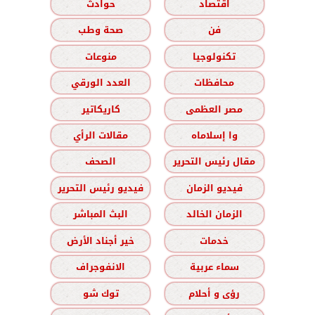
اقتصاد
حوادث
فن
صحة وطب
تكنولوجيا
منوعات
محافظات
العدد الورقي
مصر العظمى
كاريكاتير
وا إسلاماه
مقالات الرأي
مقال رئيس التحرير
الصحف
فيديو الزمان
فيديو رئيس التحرير
الزمان الخالد
البث المباشر
خدمات
خير أجناد الأرض
سماء عربية
الانفوجراف
رؤى و أحلام
توك شو