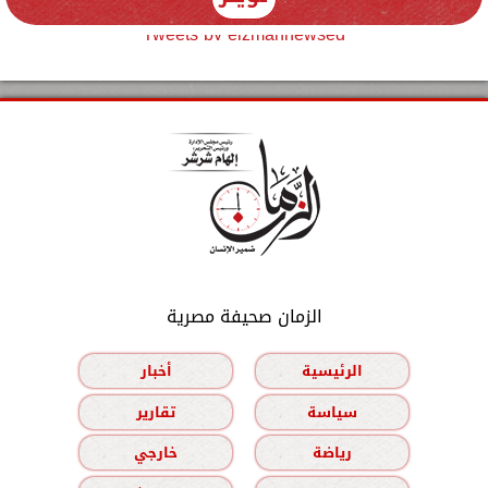
Tweets by elzmannewseg
الزمان صحيفة مصرية
الرئيسية
أخبار
سياسة
تقارير
رياضة
خارجي