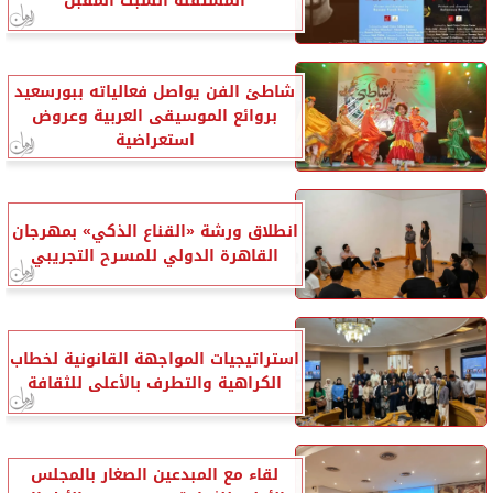
المستقلة السبت المقبل
شاطئ الفن يواصل فعالياته ببورسعيد
بروائع الموسيقى العربية وعروض
استعراضية
انطلاق ورشة «القناع الذكي» بمهرجان
القاهرة الدولي للمسرح التجريبي
استراتيجيات المواجهة القانونية لخطاب
الكراهية والتطرف بالأعلى للثقافة
لقاء مع المبدعين الصغار بالمجلس