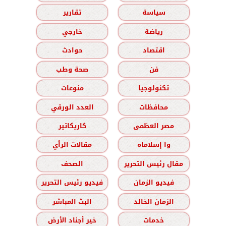
سياسة
تقارير
رياضة
خارجي
اقتصاد
حوادث
فن
صحة وطب
تكنولوجيا
منوعات
محافظات
العدد الورقي
مصر العظمى
كاريكاتير
وا إسلاماه
مقالات الرأي
مقال رئيس التحرير
الصحف
فيديو الزمان
فيديو رئيس التحرير
الزمان الخالد
البث المباشر
خدمات
خير أجناد الأرض