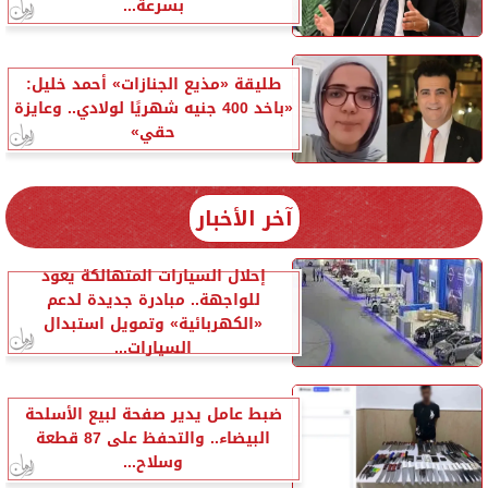
بسرعة...
طليقة «مذيع الجنازات» أحمد خليل:
«باخد 400 جنيه شهريًا لولادي.. وعايزة
حقي»
آخر الأخبار
إحلال السيارات المتهالكة يعود
للواجهة.. مبادرة جديدة لدعم
«الكهربائية» وتمويل استبدال
السيارات...
ضبط عامل يدير صفحة لبيع الأسلحة
البيضاء.. والتحفظ على 87 قطعة
وسلاح...