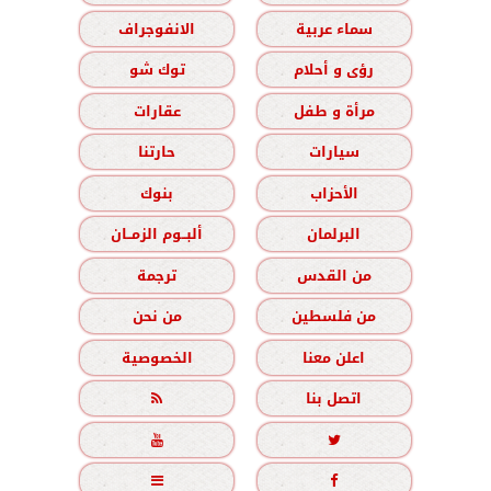
سماء عربية
الانفوجراف
رؤى و أحلام
توك شو
مرأة و طفل
عقارات
سيارات
حارتنا
الأحزاب
بنوك
البرلمان
ألبــوم الزمــان
من القدس
ترجمة
من فلسطين
من نحن
اعلن معنا
الخصوصية
اتصل بنا




