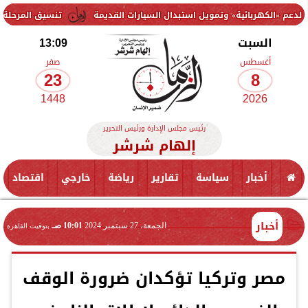
ربائية» وتمويل استبدال السيارات القديمة
تنسيق المرحلة الثانية 2026.. موعد إعلان الحد الأدنى وخطوات تسجيل الرغبات لطلاب الثانوية العامة
السبت
13:09
أغسطس
صفر
23
8
1448
2026
رئيس مجلس الإدارة ورئيس التحرير
إلهام شرشر
أخبار
سياسة
تقارير
رياضة
خارجي
اقتصاد
أخبار
الجمعة، 27 سبتمبر 2024
10:01 صـ
بتوقيت القاهرة
مصر وتركيا تؤكدان ضرورة الوقف