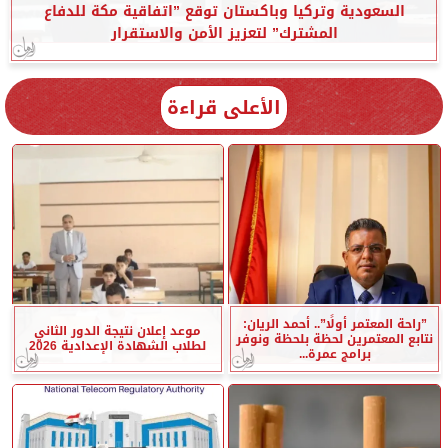
السعودية وتركيا وباكستان توقع ”اتفاقية مكة للدفاع
المشترك” لتعزيز الأمن والاستقرار
الأعلى قراءة
”راحة المعتمر أولًا”.. أحمد الريان:
موعد إعلان نتيجة الدور الثاني
نتابع المعتمرين لحظة بلحظة ونوفر
لطلاب الشهادة الإعدادية 2026
برامج عمرة...