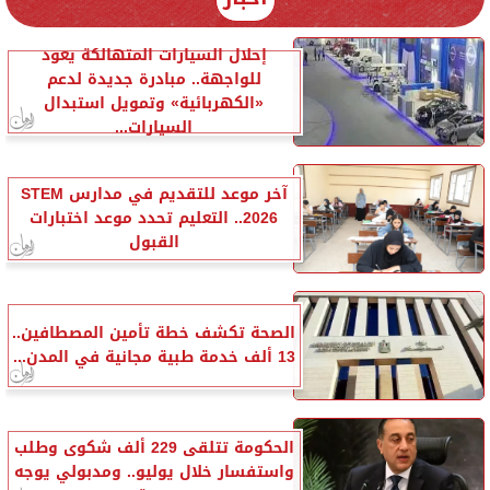
إحلال السيارات المتهالكة يعود
للواجهة.. مبادرة جديدة لدعم
«الكهربائية» وتمويل استبدال
السيارات...
آخر موعد للتقديم في مدارس STEM
2026.. التعليم تحدد موعد اختبارات
القبول
الصحة تكشف خطة تأمين المصطافين..
13 ألف خدمة طبية مجانية في المدن...
الحكومة تتلقى 229 ألف شكوى وطلب
واستفسار خلال يوليو.. ومدبولي يوجه