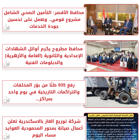
محافظ الأقصر: التأمين الصحي الشامل
مشروع قومي.. ونعمل على تحسين
جودة الخدمات
محافظ مطروح يكرم أوائل الشهادات
الإعدادية والثانوية (العامة والأزهرية)
والدبلومات الفنية
رفع 935 طنًا من بؤر المخلفات
والتراكمات التاريخية في يوم واحد
بمراكز...
شركة توزيع الغاز بالاسكندرية تعلن
أعمال صيانة بمحور المحمودية العوايد
مساء اليوم