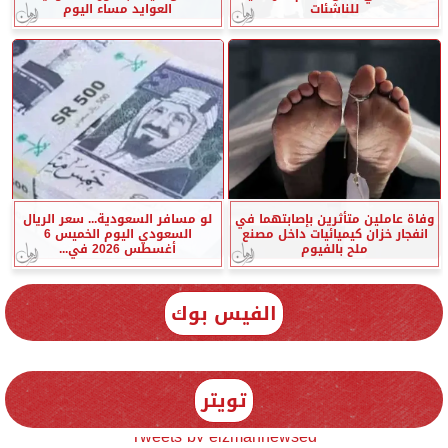
للناشئات
العوايد مساء اليوم
وفاة عاملين متأثرين بإصابتهما في
لو مسافر السعودية... سعر الريال
انفجار خزان كيميائيات داخل مصنع
السعودي اليوم الخميس 6
ملح بالفيوم
أغسطس 2026 في...
الفيس بوك
تويتر
Tweets by elzmannewseg