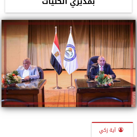
بمديري الكليات
آية زكي