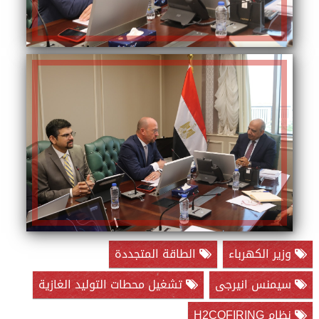
وزير الكهرباء
الطاقة المتجددة
سيمنس انيرجى
تشغيل محطات التوليد الغازية
نظام H2COFIRING