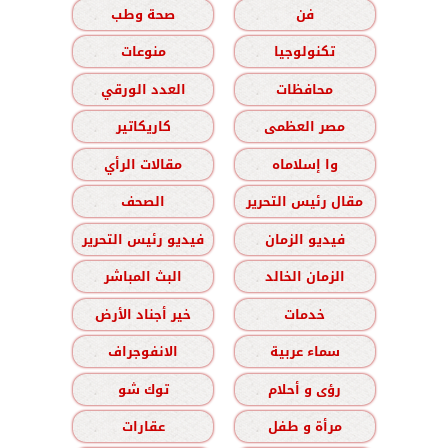
فن
صحة وطب
تكنولوجيا
منوعات
محافظات
العدد الورقي
مصر العظمى
كاريكاتير
وا إسلاماه
مقالات الرأي
مقال رئيس التحرير
الصحف
فيديو الزمان
فيديو رئيس التحرير
الزمان الخالد
البث المباشر
خدمات
خير أجناد الأرض
سماء عربية
الانفوجراف
رؤى و أحلام
توك شو
مرأة و طفل
عقارات