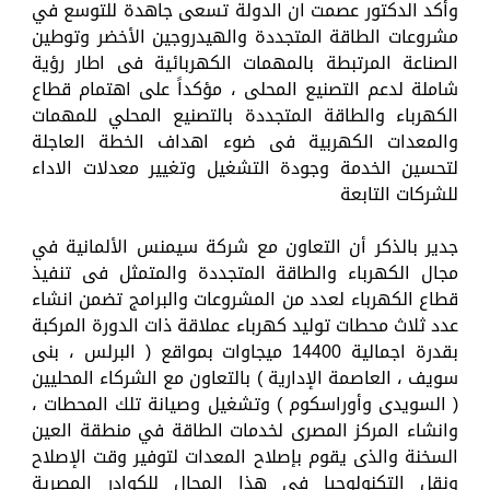
وأكد الدكتور عصمت ان الدولة تسعى جاهدة للتوسع في
مشروعات الطاقة المتجددة والهيدروجين الأخضر وتوطين
الصناعة المرتبطة بالمهمات الكهربائية فى اطار رؤية
شاملة لدعم التصنيع المحلى ، مؤكداً على اهتمام قطاع
الكهرباء والطاقة المتجددة بالتصنيع المحلي للمهمات
والمعدات الكهربية فى ضوء اهداف الخطة العاجلة
لتحسين الخدمة وجودة التشغيل وتغيير معدلات الاداء
للشركات التابعة
جدير بالذكر أن التعاون مع شركة سيمنس الألمانية في
مجال الكهرباء والطاقة المتجددة والمتمثل فى تنفيذ
قطاع الكهرباء لعدد من المشروعات والبرامج تضمن انشاء
عدد ثلاث محطات توليد كهرباء عملاقة ذات الدورة المركبة
بقدرة اجمالية 14400 ميجاوات بمواقع ( البرلس ، بنى
سويف ، العاصمة الإدارية ) بالتعاون مع الشركاء المحليين
( السويدى وأوراسكوم ) وتشغيل وصيانة تلك المحطات ،
وانشاء المركز المصرى لخدمات الطاقة في منطقة العين
السخنة والذى يقوم بإصلاح المعدات لتوفير وقت الإصلاح
ونقل التكنولوجيا في هذا المجال للكوادر المصرية