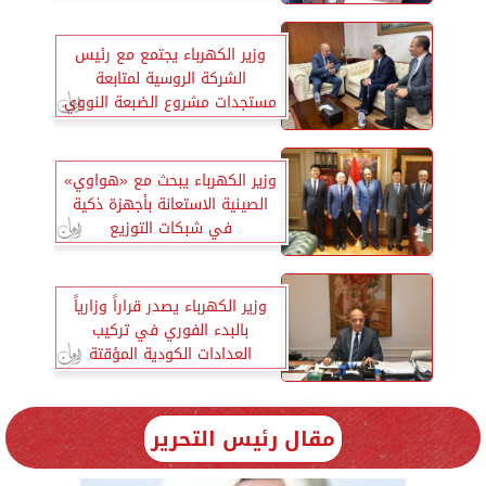
الكهربائي
وزير الكهرباء يجتمع مع رئيس
الشركة الروسية لمتابعة
مستجدات مشروع الضبعة النووي
وزير الكهرباء يبحث مع «هواوي»
الصينية الاستعانة بأجهزة ذكية
في شبكات التوزيع
وزير الكهرباء يصدر قراراً وزارياً
بالبدء الفوري في تركيب
العدادات الكودية المؤقتة
مقال رئيس التحرير