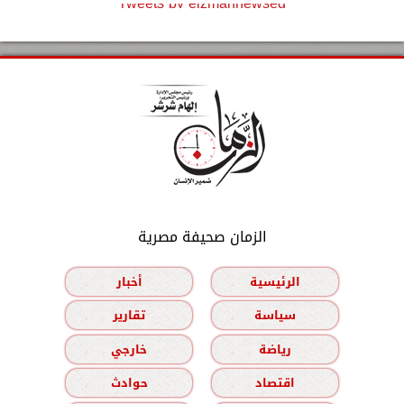
Tweets by elzmannewseg
الزمان صحيفة مصرية
الرئيسية
أخبار
سياسة
تقارير
رياضة
خارجي
اقتصاد
حوادث