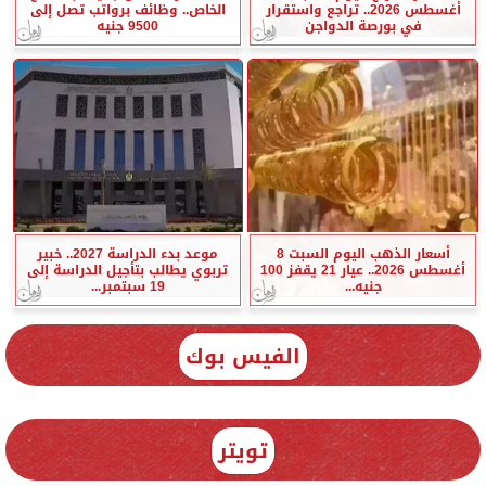
أغسطس 2026.. تراجع واستقرار
الخاص.. وظائف برواتب تصل إلى
في بورصة الدواجن
9500 جنيه
أسعار الذهب اليوم السبت 8
موعد بدء الدراسة 2027.. خبير
أغسطس 2026.. عيار 21 يقفز 100
تربوي يطالب بتأجيل الدراسة إلى
جنيه...
19 سبتمبر...
الفيس بوك
تويتر