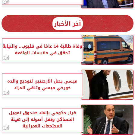
آخر الأخبار
وفاة طالبة 14 عامًا في قليوب.. والنيابة
تحقق في ملابسات الواقعة
ميسي يصل الأرجنتين لتوديع والده
خورخي ميسي وتلقي العزاء
قرار حكومي بإلغاء صندوق تمويل
المساكن ونقل أصوله إلى هيئة
المجتمعات العمرانية