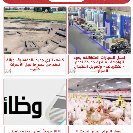
إحلال السيارات المتهالكة يعود
كشف أثري جديد بالدقهلية.. جبانة
للواجهة.. مبادرة جديدة لدعم
تمتد من عصر ما قبل الأسرات
«الكهربائية» وتمويل استبدال
حتى...
السيارات...
أسعار الفراخ اليوم السبت 8
3070 فرصة عمل جديدة بالقطاع