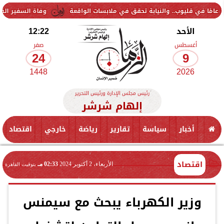
وفاة السفير الفلسطيني دياب اللوح 
الأحد
12:22
أغسطس
صفر
24
9
1448
2026
رئيس مجلس الإدارة ورئيس التحرير
إلهام شرشر
أخبار
سياسة
تقارير
رياضة
خارجي
اقتصاد
اقتصاد
الأربعاء، 2 أكتوبر 2024
02:33 مـ
بتوقيت القاهرة
وزير الكهرباء يبحث مع سيمنس