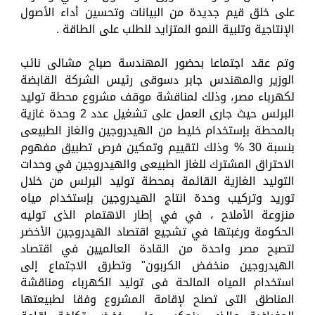
على خلق قيم جديدة من البيانات وتحسين أداء الأصول
الإنتاجية وتلبية النمو المتزايد للطلب على الطاقة .
وتم عقد اجتماعا بحضور المهندسة صباح مشالى نائب
الوزير والمهندس جابر دسوقى رئيس الشركة القابضة
لكهرباء مصر، وذلك لمناقشة موقف مشروع محطة توليد
البرلس حيث جارى العمل على تشغيل عدد 2 وحدة غازية
بالمحطة بإستخدام خليط من الهيدروجين والغاز الطبيعى
بنسبة 30 % وذلك لتقييم وتمكين فرص تطبيق مفهوم
الاحتراق المشترك للغاز الطبيعى والهيدروجين في وحدات
التوليد الغازية القائمة بمحطة توليد البرلس من خلال
توريد وتركيب وحدة انتاج الهيدروجين بإستخدام مياه
منزوعة الأملاح ، في في إطار الاهتمام الذى توليه
الحكومة ورغبتها في تشجيع اقتصاد الهيدروجين الأخضر
لتصبح مصر واحدة من القادة العالميين في اقتصاد
الهيدروجين منخفض الكربون" وتطرق الاجتماع إلى
استخدام المياه المالحة فى توليد الكهرباء ومناقشة
المناطق التى تصلح لإقامة المشروع وفقا لطبيعتها