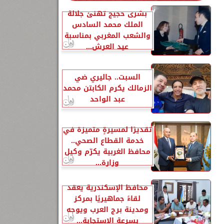
بشرى حجيج تهنئ جلالة
الملك محمد السادس
والشعب المغربي بمناسبة
عيد العرش...
السبت.. جاليري ضي
الزمالك يكرم الكابتن محمد
عبد الواحد
تقديرًا لمسيرةٍ متميزة في
خدمة القطاع الصحي..
محافظ الغربية يكرّم وكيل
وزارة...
محافظ الإسكندرية يعقد
لقاءً جماهيريًا بمركز
ومدينة برج العرب ويوجه
بسرعة الاستجابة...