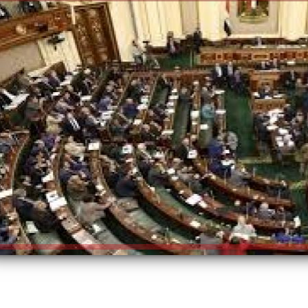
الكاتبة إلهام شرشر تهنئ الرئيس
السيسي بعيد ميلاده وتُشيد بجهوده
إلهام شرشر تكتب: دي مبقتش كورة..
في بناء الدولة
دي سياسة