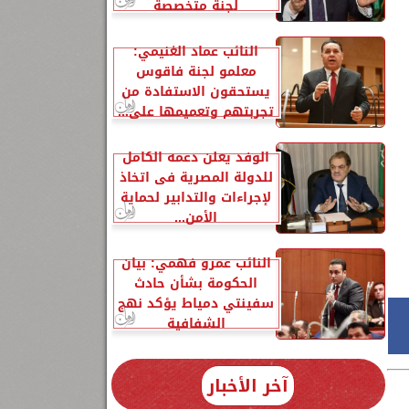
لجنة متخصصة
النائب عماد الغنيمي:
معلمو لجنة فاقوس
يستحقون الاستفادة من
تجربتهم وتعميمها على...
الوفد يعلن دعمه الكامل
للدولة المصرية فى اتخاذ
لإجراءات والتدابير لحماية
الأمن...
النائب عمرو فهمي: بيان
الحكومة بشأن حادث
سفينتي دمياط يؤكد نهج
الشفافية
آخر الأخبار