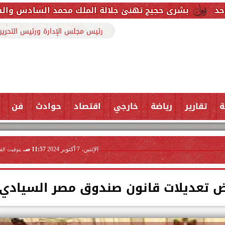
جيج تهنئ جلالة الملك محمد السادس والشعب المغربي بمن
رئيس مجلس الإدارة ورئيس التحرير
ة
تقارير
رياضة
خارجي
اقتصاد
حوادث
فن
الإثنين، 7 أكتوبر 2024
11:57 صـ
بتوقيت الق
رفض تعديلات قانون صندوق مصر السيادي