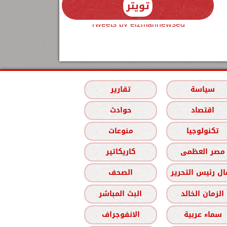
تويتر
Tweets by elzmannewseg
سياسة
تقارير
اقتصاد
حوادث
تكنولوجيا
منوعات
مصر العظمى
كاريكاتير
ل رئيس التحرير
الصحف
الزمان الخالد
البث المباشر
سماء عربية
الانفوجراف