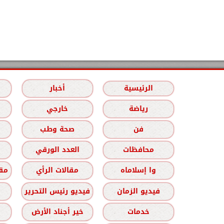
الرئيسية
أخبار
رياضة
خارجي
فن
صحة وطب
محافظات
العدد الورقي
وا إسلاماه
مقالات الرأي
مقا
فيديو الزمان
فيديو رئيس التحرير
خدمات
خير أجناد الأرض