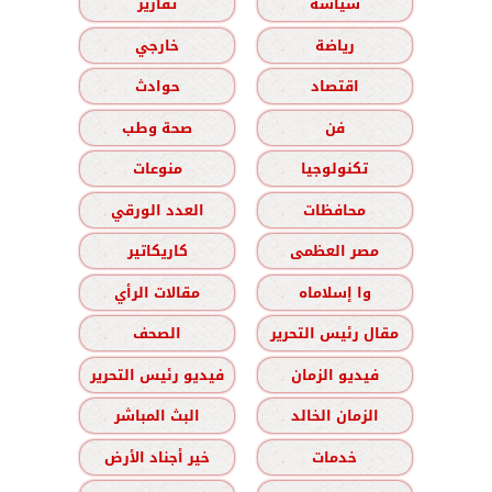
سياسة
تقارير
رياضة
خارجي
اقتصاد
حوادث
فن
صحة وطب
تكنولوجيا
منوعات
محافظات
العدد الورقي
مصر العظمى
كاريكاتير
وا إسلاماه
مقالات الرأي
مقال رئيس التحرير
الصحف
فيديو الزمان
فيديو رئيس التحرير
الزمان الخالد
البث المباشر
خدمات
خير أجناد الأرض