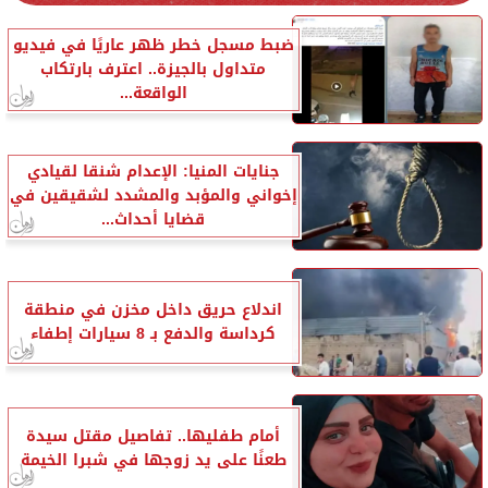
ضبط مسجل خطر ظهر عاريًا في فيديو
متداول بالجيزة.. اعترف بارتكاب
الواقعة...
جنايات المنيا: الإعدام شنقا لقيادي
إخواني والمؤبد والمشدد لشقيقين في
قضايا أحداث...
اندلاع حريق داخل مخزن في منطقة
كرداسة والدفع بـ 8 سيارات إطفاء
أمام طفليها.. تفاصيل مقتل سيدة
طعنًا على يد زوجها في شبرا الخيمة