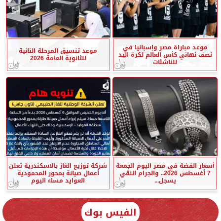
موعد مباراة مصر وإسبانيا في
موعد تنسيق المرحلة الثانية
نصف نهائي كأس العالم لكرة اليد
للثانوية العامة 2026
للناشئات
أسعار الفضة في مصر اليوم الجمعة
شركة توزيع الغاز بالاسكندرية تعلن
7 أغسطس 2026.. والجرام النقي
أعمال صيانة بمحور المحمودية
يسجل...
العوايد مساء اليوم
الفيس بوك