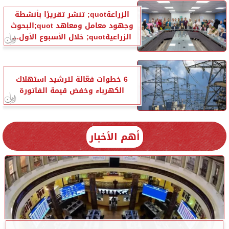
الزراعةquot; تنشر تقريرًا بأنشطة
وجهود معامل ومعاهد quot;البحوث
الزراعيةquot; خلال الأسبوع الأول...
6 خطوات فعّالة لترشيد استهلاك
الكهرباء وخفض قيمة الفاتورة
أهم الأخبار