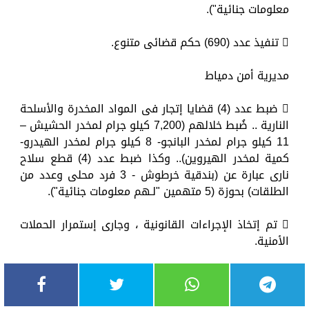
معلومات جنائية").
 تنفيذ عدد (690) حكم قضائى متنوع.
مديرية أمن دمياط
 ضبط عدد (4) قضايا إتجار فى المواد المخدرة والأسلحة
النارية .. ضُبط خلالهم (7,200 كيلو جرام لمخدر الحشيش –
11 كيلو جرام لمخدر البانجو- 8 كيلو جرام لمخدر الهيدرو-
كمية لمخدر الهيروين).. وكذا ضبط عدد (4) قطع سلاح
نارى عبارة عن (بندقية خرطوش - 3 فرد محلى وعدد من
الطلقات) بحوزة (5 متهمين "لـهم معلومات جنائية").
 تم إتخاذ الإجراءات القانونية ، وجارى إستمرار الحملات
الأمنية.