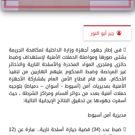
جبر أبو النور
 فى إطار جهود أجهزة وزارة الداخلية لمكافحة الجريمة
بشتى صورها ومواصلة الحملات الأمنية لإستهداف وضبط
حائزى ومتجرى المواد المخدرة والأسلحة النارية والذخائر
غير المرخصة وضبط المحكوم عليهم الهاربين من تنفيذ
الأحكام.. فقد قام قطاع الأمن العام بمُشاركة الأجهزة
الأمنية بمديريات أمن (أسيوط - أسوان – دمياط) بتوجيه
حملات أمنية بعدد من دوائر أقسام ومراكز الشرطة ، حيث
أسفرت جهودها عن تحقيق النتائج الإيجابية التالية:
مديرية أمن أسيوط
 ضبط عدد (34) قضية حيازة أسلحة نارية.. عبارة عن (12