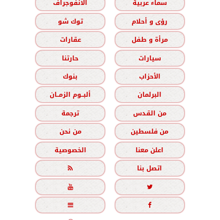
سماء عربية
الانفوجراف
رؤى و أحلام
توك شو
مرأة و طفل
عقارات
سيارات
حارتنا
الأحزاب
بنوك
البرلمان
ألبــوم الزمــان
من القدس
ترجمة
من فلسطين
من نحن
اعلن معنا
الخصوصية
اتصل بنا




