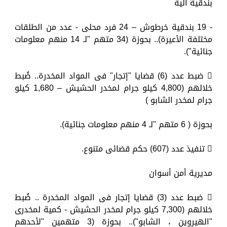
بندقية آلية
- 19 بندقية خرطوش – 24 فرد محلى - عدد من الطلقات
مختلفة الأعيرة).. بحوزة (34 متهم "لـ 14 منهم معلومات
جنائية").
 ضبط عدد (6) قضايا "إتجار" فى المواد المخدرة.. ضُبط
خلالهم (4,800 كيلو جرام لمخدر الحشيش – 1,680 كيلو
جرام لمخدر الشابو )
بحوزة ( 6 متهم "لـ 4 منهم معلومات جنائية).
 تنفيذ عدد (607) حكم قضائى متنوع.
مديرية أمن أسوان
 ضبط عدد (3) قضايا إتجار فى المواد المخدرة .. ضُبط
خلالهم (7,300 كيلو جرام لمخدر الحشيش - كمية لمخدرى
"الهيروين ، الشابو").. بحوزة (3 متهمين "لأحدهم