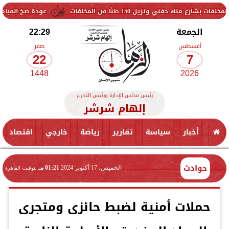
ل 150 طنًا من المخلفات
عودة ضخ المياه تدريجيًا لمناطق
الجمعة
22:29
أغسطس
صفر
22
7
1448
2026
رئيس مجلس الإدارة ورئيس التحرير
إلهام شرشر
أخبار
سياسة
تقارير
رياضة
خارجي
اقتصاد
حوادث
الخميس، 17 أكتوبر 2024
01:21 مـ
بتوقيت القاهرة
حملات أمنية لضبط حائزى ومتجرى