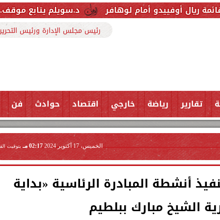
و أمام لوهافر
د.سويلم يتابع موقف..المشروع القومي
رئيس مجلس الإدارة ورئيس التحرير
ة
تقارير
رياضة
خارجي
اقتصاد
حوادث
فن
الخميس، 17 أكتوبر 2024
02:17 مـ
بتوقيت الق
فيذ أنشطة المبادرة الرئاسية «بداية
ية الشيخ مبارك ببلطيم