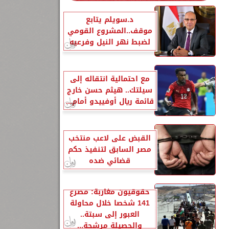
د.سويلم يتابع
موقف..المشروع القومي
لضبط نهر النيل وفرعيه
مع احتمالية انتقاله إلى
سيلتك.. هيثم حسن خارج
قائمة ريال أوفييدو أمام...
القبض على لاعب منتخب
مصر السابق لتنفيذ حكم
قضائي ضده
حقوقيون مغاربة: مصرع
141 شخصا خلال محاولة
العبور إلى سبتة..
والحصيلة مرشحة...