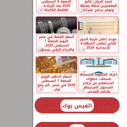
أحمد الريان: نتابع
الجمعة 8 أغسطس
المعتمرين لحظة بلحظة
2026 بعد الزيادة..
ونوفر برامج عمرة...
القائمة الكاملة
أسعار الفضة في مصر
موعد إعلان نتيجة الدور
اليوم الجمعة 7
الثاني لطلاب الشهادة
أغسطس 2026..
الإعدادية 2026
والجرام النقي يسجل...
اعرف الخطوط المسجلة
أسعار الذهب اليوم
باسمك.. خطوات
الجمعة 7 أغسطس
الاستعلام عن أرقام
2026 في مصر.. كم يبلغ
المحمول المرتبطة
عيار...
بالرقم القومي
الفيس بوك