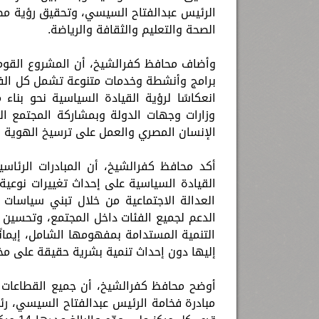
الصحة والتعليم والثقافة والرياضة.
وأضاف محافظ كفرالشيخ، أن المشروع القومي 
برامج وأنشطة وخدمات متنوعة تشمل كل الف
انعكاسًا لرؤية القيادة السياسية نحو بنا
وزارات وجهات الدولة وبمشاركة المجتمع ا
الإنسان المصري والعمل على ترسيخ الهوية ال
أكد محافظ كفرالشيخ، أن المبادرات الرئا
القيادة السياسية على إحداث تغييرات نوعية و
العدالة الاجتماعية من خلال تبني سياسات
الدعم لجميع الفئات داخل المجتمع، وتحسين 
التنمية المستدامة بمفهومها الشامل، إيمانًا
إليها دون إحداث تنمية بشرية حقيقة على مخت
أوضح محافظ كفرالشيخ، أن جميع القطاعات
مبادرة فخامة الرئيس عبدالفتاح السيسي، رئ