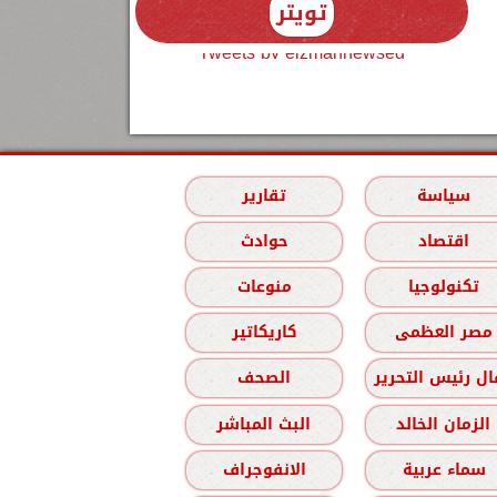
تويتر
Tweets by elzmannewseg
سياسة
تقارير
اقتصاد
حوادث
تكنولوجيا
منوعات
مصر العظمى
كاريكاتير
ل رئيس التحرير
الصحف
الزمان الخالد
البث المباشر
سماء عربية
الانفوجراف