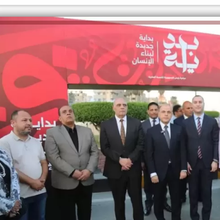
الكاتبة إلهام شرشر تهنئ الرئيس
السيسي بعيد ميلاده وتُشيد بجهوده
إلهام شرشر تكتب: دي مبقتش كورة..
في بناء الدولة
دي سياسة