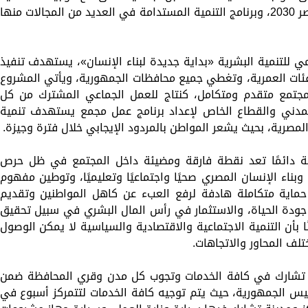
الرئيس عبدالفتاح السيسي، وتحقيق رؤية مصر 2030، وبرنامج التنمية المستدامة في العديد من المجالات منها
للتنمية البشرية «بداية جديدة لبناء الإنسان»، يستهدف تنفيذ
ئات العمرية، وتغطي جميع محافظات الجمهورية، ويأتي المشروع
ء مجتمع متقدم ومتكامل، كنتاج للعمل الجماعي المشترك من كل
لمدني والقطاع الخاص لإعداد برنامج عمل مجمع يستهدف تنمية
مصرية، بحيث يشعر المواطن بالمردود الإيجابي خلال فترة وجيزة.
سية دائمًا تعد نقطة فارقة ومضيئة داخل المجتمع في ظل حرص
بناء الإنسان المصري صحيًا واجتماعيًا وتعليميًا، وتوطين مفهوم
 حماية متكاملة هادفة لرفع العبء عن كاهل المواطنين وتقديم
جودة الحياة، والاستثمار في رأس المال البشري في سبيل تحقيق
 بأن التنمية الاجتماعية والاقتصادية والسياسية لا يمكن الوصول
لف المحاور والاتجاهات.
 تشارك في كافة الخدمات وتجوب كل مدن وقري المحافظة ضمن
يس الجمهورية، حيث يتم توجيه كافة الخدمات لتتمركز أسبوع في