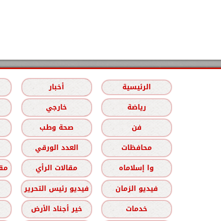
الرئيسية
أخبار
رياضة
خارجي
فن
صحة وطب
محافظات
العدد الورقي
وا إسلاماه
مقالات الرأي
مقا
فيديو الزمان
فيديو رئيس التحرير
خدمات
خير أجناد الأرض