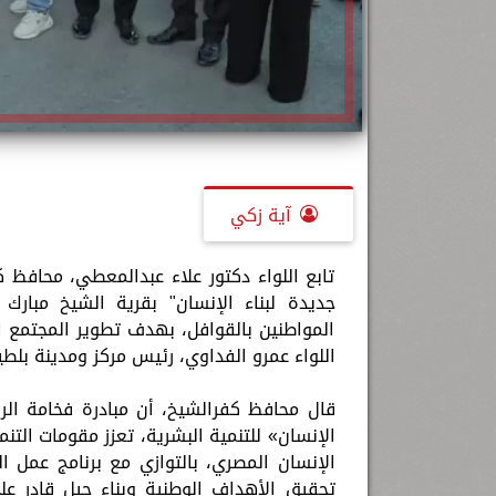
آية زكي
تابع ‏اللواء دكتور علاء عبدالمعطي، محافظ ك
جديدة لبناء الإنسان" بقرية الشيخ مبارك
المواطنين بالقوافل، بهدف تطوير المجتمع
اللواء عمرو الفداوي، رئيس مركز ومدينة بلطي
قال محافظ كفرالشيخ، أن مبادرة فخامة الر
الإنسان» للتنمية البشرية، تعزز مقومات ال
الإنسان المصري، بالتوازي مع برنامج عمل
تحقيق الأهداف الوطنية وبناء جيل قادر ع