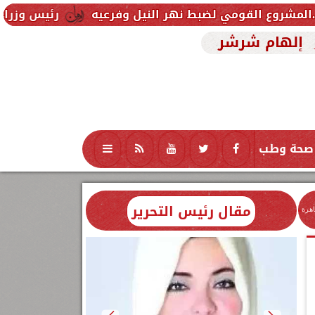
 لضبط نهر النيل وفرعيه
رئيس وزراء العراق يتلقى دع
إلهام شرشر
صحة وطب
تكنولوجيا
منوعات
محافظات
مقال رئيس التحرير
اهرة