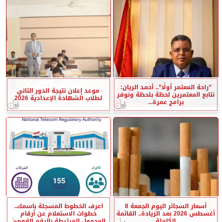
”راحة المعتمر أولًا”.. أحمد الريان:
موعد إعلان نتيجة الدور الثاني
نتابع المعتمرين لحظة بلحظة ونوفر
لطلاب الشهادة الإعدادية 2026
برامج عمرة...
أسعار السجائر اليوم الجمعة 8
اعرف الخطوط المسجلة باسمك..
أغسطس 2026 بعد الزيادة.. القائمة
خطوات الاستعلام عن أرقام
الكاملة
المحمول المرتبطة بالرقم القومي