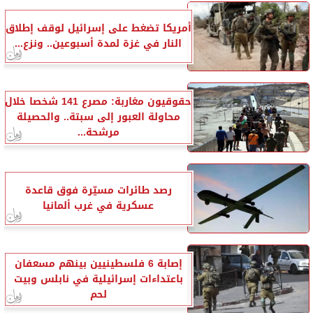
أمريكا تضغط على إسرائيل لوقف إطلاق
النار في غزة لمدة أسبوعين.. ونزع...
حقوقيون مغاربة: مصرع 141 شخصا خلال
محاولة العبور إلى سبتة.. والحصيلة
مرشحة...
رصد طائرات مسيّرة فوق قاعدة
عسكرية في غرب ألمانيا
إصابة 6 فلسطينيين بينهم مسعفان
باعتداءات إسرائيلية في نابلس وبيت
لحم