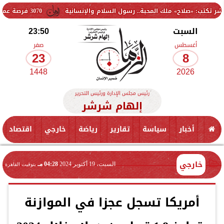
ح» ملك المحبة.. رسول السلام والإنسانية
3070 فرصة عمل جديدة بالقطاع الخاص.. وظائف برواتب تصل إلى 9500 جنيه
السبت
23:50
أغسطس
صفر
23
8
1448
2026
رئيس مجلس الإدارة ورئيس التحرير
إلهام شرشر
أخبار
سياسة
تقارير
رياضة
خارجي
اقتصاد
خارجي
السبت، 19 أكتوبر 2024
04:28 مـ
بتوقيت القاهرة
أمريكا تسجل عجزا في الموازنة