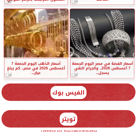
أسعار الفضة في مصر اليوم الجمعة
أسعار الذهب اليوم الجمعة 7
7 أغسطس 2026.. والجرام النقي
أغسطس 2026 في مصر.. كم يبلغ
يسجل...
عيار...
الفيس بوك
تويتر
Tweets by elzmannewseg