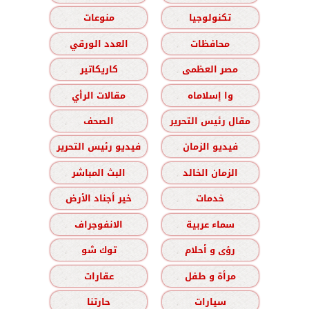
تكنولوجيا
منوعات
محافظات
العدد الورقي
مصر العظمى
كاريكاتير
وا إسلاماه
مقالات الرأي
مقال رئيس التحرير
الصحف
فيديو الزمان
فيديو رئيس التحرير
الزمان الخالد
البث المباشر
خدمات
خير أجناد الأرض
سماء عربية
الانفوجراف
رؤى و أحلام
توك شو
مرأة و طفل
عقارات
سيارات
حارتنا