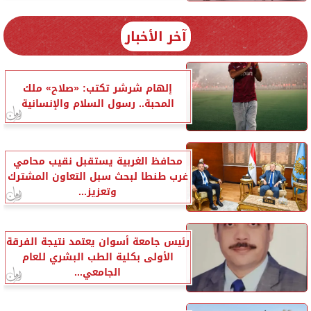
آخر الأخبار
إلهام شرشر تكتب: «صلاح» ملك
المحبة.. رسول السلام والإنسانية
محافظ الغربية يستقبل نقيب محامي
غرب طنطا لبحث سبل التعاون المشترك
وتعزيز...
رئيس جامعة أسوان يعتمد نتيجة الفرقة
الأولى بكلية الطب البشري للعام
الجامعي...