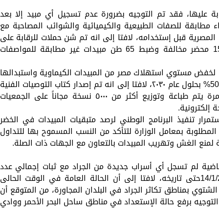
بة عليها، فقد تم التوجيه بضرورة عدم تسجيل أي مبيد إلا بعد
ء مطابقة للصفات الطبيعية والكيميائية والشوائب المصاحبة مع
المصرية قبل إستخدامه، لافتا إلى انه تم شن حملات للرقابة على
المبيدات المتداولة بالأسواق فنتج عنها 157 محضر مخالفة وضبط 65 طن مبيدات غير مطابقة للمواصفات
زارة لخفض مستوي استهلاك مصر من المبيدات الكيماوية واستبدالها
بالمبيدات الحيوية بحيث يتم تخفيضها بنسبة 50% بحلول عام ٢٠٣٠، لافتا إلى انه تم إصدار كتاب التوصيات الفنية
لمكافحة الآفات الزراعية هذا العام ولأول مرة يتم طباعة وتوزيع أكثر من ٥٠٠٠ نسخة مجاناً على الجمعيات
ة إلكترونية.
ستمرار تنفيذ البرنامج الوطني لرصد متبقيات المبيدات في الخضر
 المطلوبة بمعامل الوزارة للتأكد من النسب المسموح بها للتداول
ة لمنع الغش وتهريب المبيدات بالتعاون مع الجهات ذات الصلة.
ماضية لم تسجل أي أسراب جديدة من الجراد مع ثبات إجمالي عدد
الأسراب منذ بداية وجود الأسراب في 14/1/2024حتى تاريخه، لافتا إلى أن الحالة العامة في الوقت الحالى
الشتوي بمناطق تكاثر الجراد في البلدان المجاورة، من المتوقع أن
التوجيه برفع حالة الإستعداد في مناطق ساحل البحر الأحمر ووادي