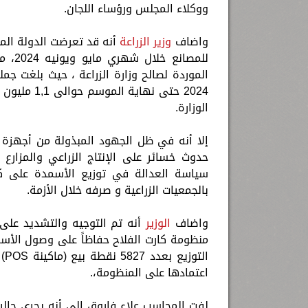
ووكلاء المجلس ورؤساء اللجان.
واضاف
وزير الزراعة
أنه قد تعرضت الدولة المص
للمصا
الموردة لصالح وزارة الزراعة ، حيث بلغت ج
الوزارة.
إلا أنه في ظل الجهود المبذولة من أجهزة
حدوث خسائر على الإنتاج الزراعي والمزارع
بالجمعيات الزراعية و صرفه خلال الأزمة.
واضاف
الوزير
أنه تم التوجيه والتشديد على
منظومة كارت الفلاح حفاظاً على وصول الأسم
اعتمادها على المنظومة،.
لفت المحاسب علاء فاروق إلى أنه يجرى حالي