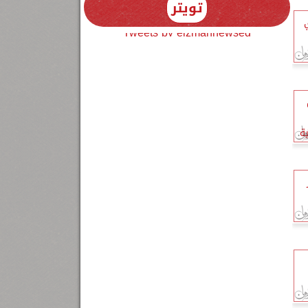
تويتر
Tweets by elzmannewseg
ة