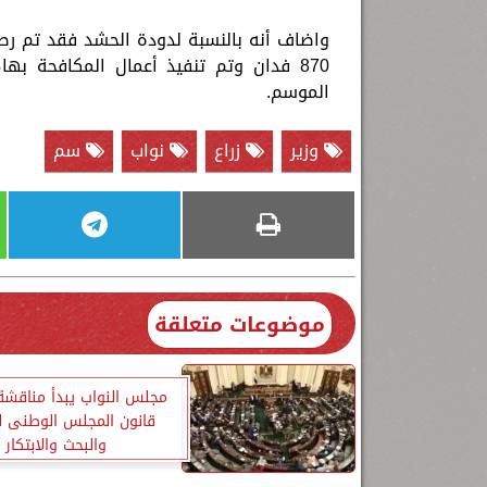
الموسم.
وزير
زراع
نواب
سم
موضوعات متعلقة
مجلس النواب يبدأ مناقش
قانون المجلس الوطنى لل
والبحث والابتكار