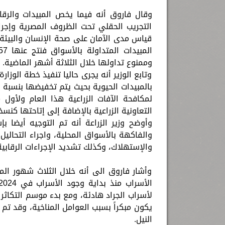
وقال فاروق أنه فيما يخص المبيدات والرقا
التجريب الحقلي تحت الظروف المصرية وإجرا
قياس مدى الآمان على صحة الإنسان والبيئة 
وممنوع تداولها خلال الثلاثة أشهر الماضية.
وتابع الوزير أنه يجرى حاليا تنفيذ خطة الو
التعاونية الزراعية بالإضافة إلى إتاحتها كنسخ
وأوضح وزير الزراعة أنه تم التوجيه أيضا بإ
والفاكهة بالأسواق المحلية، واجراء التحاليل
والإستهلاك، وكذلك تشديد الإجراءات الرقابي
وأشار فاروق الى أنه خلال الثلاث شهور ال
لأسراب الجراد هادئة، ومع بدء موسم التكاثر 
يكون مبكراً بسبب العوامل المناخية، وقد تم 
النيل.