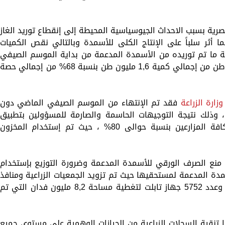
رية بسبب الاحداث الجيوسياسية المحيطة إلى إنقطاع توريد الغاز
نع خلال شهري مايو ويونيه 2024، مما أثر سلباً على الإنتاج الكلى للأسمدة وبالتالي نقص الكميات
ملة ما تم توريده من الأسمدة المدعمة من بداية الموسم الصيفي
2024 حتى نهاية الموسم حوالى 1,1 مليون طن من إجمالي كمية 1,6 مليون طن بنسبة 68% من إجمالي حصة
وزارة الزراعة
فقد تم الإنتهاء من الموسم الصيفي الماضي دون
 ، وذلك نتيجة التوجيهات الحاسمة والصارمة للمسؤولين بتطبيق
سياسة العدالة في توزيع الأسمدة على كافة المزارعين بنسبة حوالى 80% ، حيث تم إستخدام المخزون
 منع الصرف الورقي للأسمدة المدعمة وضرورة التوزيع بإستخدام
دة المدعمة لمستحقيها حيث تم تزويد الجمعيات الزراعية ومنافذ
التوزيع بعدد 5827 نقطة بيع (ماكينة POS) وعدد 5752 جهاز تابلت لتغطية مساحة 8,2 مليون فدان التي تم
ا تنقية السجلات الزراعية من الحيازات الوهمية على مستوى جميع