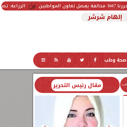
الزراعة: تصدر 712 ترخيص تشغيل جديد لمشروعات الثروة الحيوانية والداجنة.. وتسجيل 832 مخلوط أعلاف
إلهام شرشر
صحة وطب
تكنولوجيا
منوعات
محافظات
مقال رئيس التحرير
اهرة