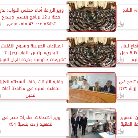
فاروق :الزراعة تسهم بـ15% الناتج
وزير الزراعة أمام مجلس النواب: لدي
خطة بـ 12 برنامج رئيسي ويندرج
تحتهم عدد 47 ملف فرعى
اع لبيان
المنازعات الضريبية ورسوم التفتيش
تظرة حول
البحري»..رئيس النواب يحيل 7
ليم
تشريعات حكومية جديدة للجان النوعي
لة تنجح في
وقاية النباتات يكثف أنشطته لتعزيز
استرداد مليون متر مربع بعد إزالة ١٢٣٢
الكفاءة الفنية في مكافحة آفات
النخيل
 التصوير
وزير الاتصالات: صادرات مصر في
 المائية
التمهيد زادت بنسبة 54٪