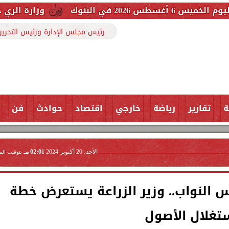
وزارة الري حررنا 3607 مخالفة بفضل تعاون المواطنين
رئيس مجلس الإدارة ورئيس التحرير
ة
تقارير
رياضة
خارجي
اقتصاد
حوادث
فن
الأحد، 20 أكتوبر 2024
02:01 مـ
بتوقيت الق
س النواب.. وزير الزراعة يستعرض خطة
تغلال الأصول