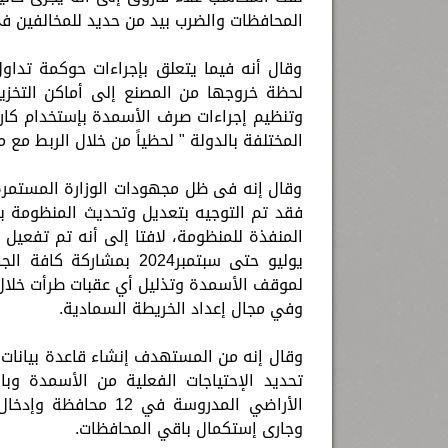
المحافظات والضرب بيد من حديد للمخالفين في 
وقال أنه فيما يتعلق بإجراءات حوكمة تداول
لحظة خروجها من المصنع إلى أماكن التخزين 
وتنظيم إجراءات صرف الأسمدة بإستخدام كارت 
المختلفة بالدولة " لحظياً من خلال الربط مع 
وقال إنه فى ظل مجهودات الوزارة المستمرة
المنفذة للمنظومة، لافتا إلى أنه تم تفعيل ع
يوليو حتى سبتمبر2024 بم
لموقف الأسمدة وتذليل أي عقبات طرأت خلال 
وفي مجال إعداد الخريطة السمادية.
وقال إنه من المستهدف إنشاء قاعدة بيانات
تحديد الإحتياجات الفعلية من الأسمدة وب
الأراضي المدروسة في 
وجارى إستكمال باقي المحافظات.