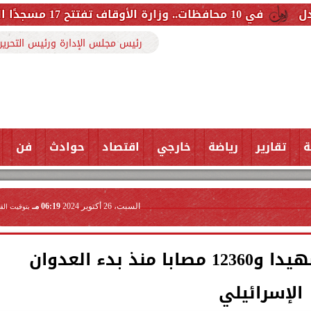
رئيس مجلس الإدارة ورئيس التحرير
ة
تقارير
رياضة
خارجي
اقتصاد
حوادث
فن
السبت، 26 أكتوبر 2024
06:19 مـ
بتوقيت الق
الصحة اللبنانية: 2653 شهيدا و12360 مصابا منذ بدء العدوان
الإسرائيلي