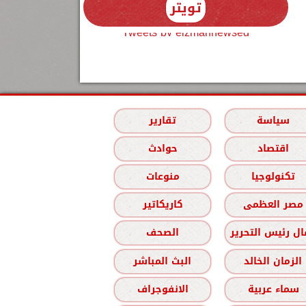
تويتر
Tweets by elzmannewseg
سياسة
تقارير
اقتصاد
حوادث
تكنولوجيا
منوعات
مصر العظمى
كاريكاتير
ل رئيس التحرير
الصحف
الزمان الخالد
البث المباشر
سماء عربية
الانفوجراف