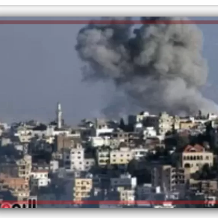
الكاتبة إلهام شرشر تهنئ الرئيس
السيسي بعيد ميلاده وتُشيد بجهوده
إلهام شرشر تكتب: دي مبقتش كورة..
في بناء الدولة
دي سياسة