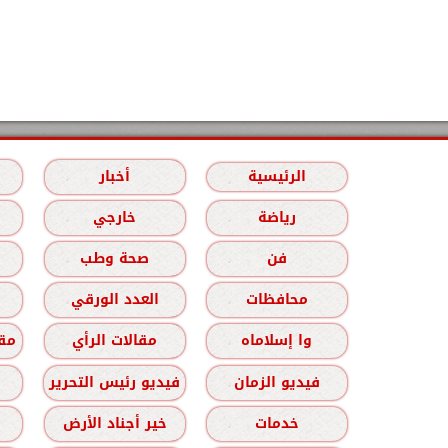
الرئيسية
أخبار
رياضة
خارجي
فن
صحة وطب
محافظات
العدد الورقي
وا إسلاماه
مقالات الرأي
مقا
فيديو الزمان
فيديو رئيس التحرير
خدمات
خير أجناد الأرض