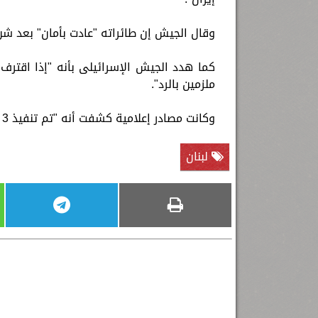
وقال الجيش إن طائراته "عادت بأمان" بعد شن
كما هدد الجيش الإسرائيلى بأنه "إذا اقترف
ملزمين بالرد".
وكانت مصادر إعلامية كشفت أنه "تم تنفيذ 3 موجات من الضربات الإسرائيلية على إيران".
لبنان