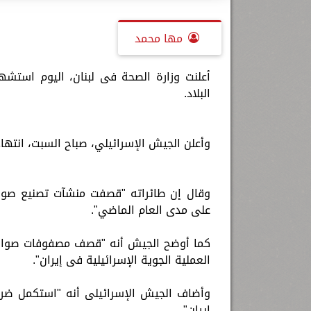
مها محمد
البلاد.
وأعلن الجيش الإسرائيلي، صباح السبت، انتهاء هجومه ع
وقال إن طائراته "قصفت منشآت تصنيع صواري
على مدى العام الماضي".
كما أوضح الجيش أنه "قصف مصفوفات صواريخ
العملية الجوية الإسرائيلية فى إيران".
وأضاف الجيش الإسرائيلى أنه "استكمل ض
إيران".