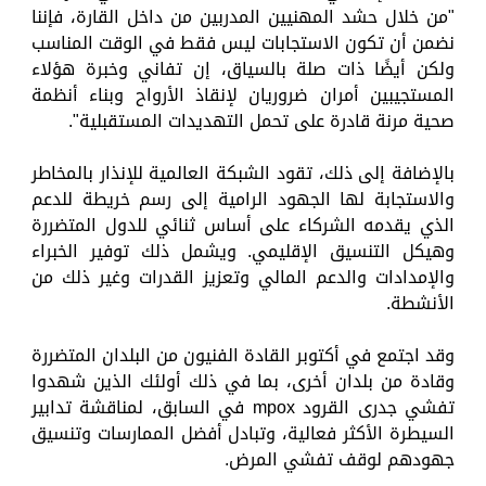
"من خلال حشد المهنيين المدربين من داخل القارة، فإننا
نضمن أن تكون الاستجابات ليس فقط في الوقت المناسب
ولكن أيضًا ذات صلة بالسياق، إن تفاني وخبرة هؤلاء
المستجيبين أمران ضروريان لإنقاذ الأرواح وبناء أنظمة
صحية مرنة قادرة على تحمل التهديدات المستقبلية".
بالإضافة إلى ذلك، تقود الشبكة العالمية للإنذار بالمخاطر
والاستجابة لها الجهود الرامية إلى رسم خريطة للدعم
الذي يقدمه الشركاء على أساس ثنائي للدول المتضررة
وهيكل التنسيق الإقليمي. ويشمل ذلك توفير الخبراء
والإمدادات والدعم المالي وتعزيز القدرات وغير ذلك من
الأنشطة.
وقد اجتمع في أكتوبر القادة الفنيون من البلدان المتضررة
وقادة من بلدان أخرى، بما في ذلك أولئك الذين شهدوا
تفشي جدرى القرود mpox في السابق، لمناقشة تدابير
السيطرة الأكثر فعالية، وتبادل أفضل الممارسات وتنسيق
جهودهم لوقف تفشي المرض.