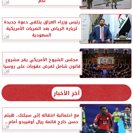
لحم
رئيس وزراء العراق يتلقى دعوة جديدة
لزيارة الرياض بعد الضربات الأمريكية
السعودية
مجلس الشيوخ الأمريكي يقر مشروع
قانون شامل لفرض عقوبات على روسيا
آخر الأخبار
مع احتمالية انتقاله إلى سيلتك.. هيثم
حسن خارج قائمة ريال أوفييدو أمام...