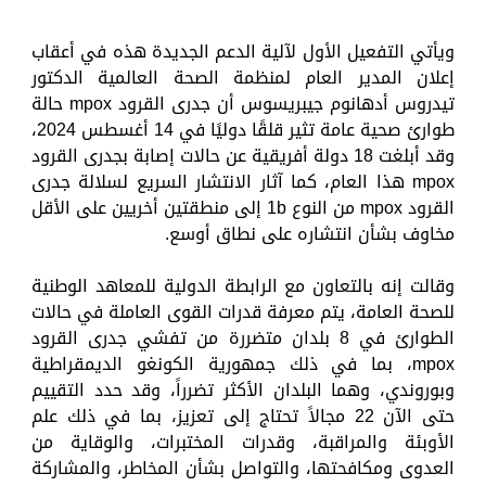
ويأتي التفعيل الأول لآلية الدعم الجديدة هذه في أعقاب
إعلان المدير العام لمنظمة الصحة العالمية الدكتور
تيدروس أدهانوم جيبريسوس أن جدرى القرود mpox حالة
طوارئ صحية عامة تثير قلقًا دوليًا في 14 أغسطس 2024،
وقد أبلغت 18 دولة أفريقية عن حالات إصابة بجدرى القرود
mpox هذا العام، كما آثار الانتشار السريع لسلالة جدرى
القرود mpox من النوع 1b إلى منطقتين أخريين على الأقل
مخاوف بشأن انتشاره على نطاق أوسع.
وقالت إنه بالتعاون مع الرابطة الدولية للمعاهد الوطنية
للصحة العامة، يتم معرفة قدرات القوى العاملة في حالات
الطوارئ في 8 بلدان متضررة من تفشي جدرى القرود
mpox، بما في ذلك جمهورية الكونغو الديمقراطية
وبوروندي، وهما البلدان الأكثر تضرراً، وقد حدد التقييم
حتى الآن 22 مجالاً تحتاج إلى تعزيز، بما في ذلك علم
الأوبئة والمراقبة، وقدرات المختبرات، والوقاية من
العدوى ومكافحتها، والتواصل بشأن المخاطر، والمشاركة