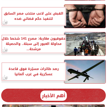
القبض على لاعب منتخب مصر السابق
لتنفيذ حكم قضائي ضده
حقوقيون مغاربة: مصرع 141 شخصا خلال
محاولة العبور إلى سبتة.. والحصيلة
مرشحة...
رصد طائرات مسيّرة فوق قاعدة
عسكرية في غرب ألمانيا
أهم الأخبار