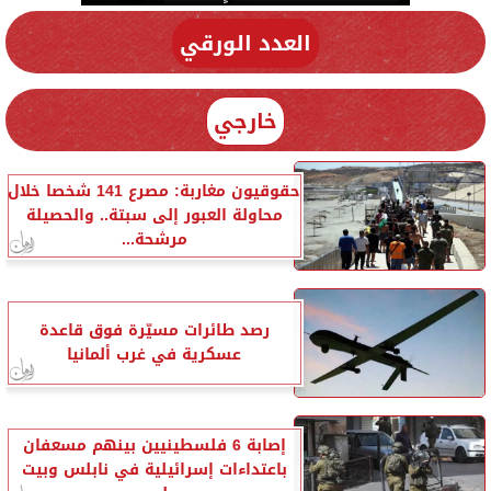
العدد الورقي
خارجي
حقوقيون مغاربة: مصرع 141 شخصا خلال
محاولة العبور إلى سبتة.. والحصيلة
مرشحة...
رصد طائرات مسيّرة فوق قاعدة
عسكرية في غرب ألمانيا
إصابة 6 فلسطينيين بينهم مسعفان
باعتداءات إسرائيلية في نابلس وبيت