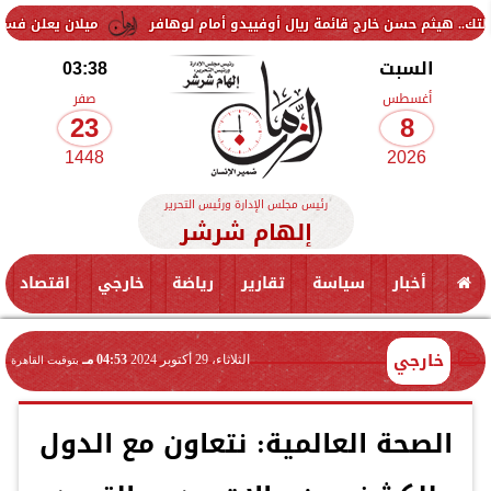
ن خارج قائمة ريال أوفييدو أمام لوهافر
ميلان يعلن فسخ عقد إسماعيل ب
السبت
03:38
أغسطس
صفر
23
8
1448
2026
رئيس مجلس الإدارة ورئيس التحرير
إلهام شرشر
أخبار
سياسة
تقارير
رياضة
خارجي
اقتصاد
خارجي
الثلاثاء، 29 أكتوبر 2024
04:53 مـ
بتوقيت القاهرة
الصحة العالمية: نتعاون مع الدول