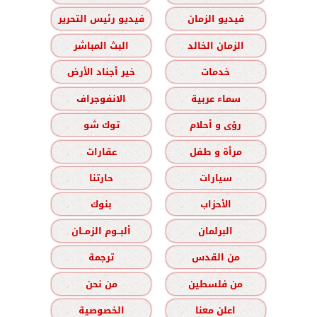
فيديو الزمان
فيديو رئيس التحرير
الزمان الخالد
البث المباشر
خدمات
خير أجناد الأرض
سماء عربية
الانفوجراف
رؤى و أحلام
توك شو
مرأة و طفل
عقارات
سيارات
حارتنا
الأحزاب
بنوك
البرلمان
ألبــوم الزمــان
من القدس
ترجمة
من فلسطين
من نحن
اعلن معنا
الخصوصية