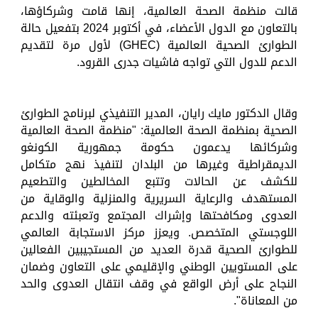
قالت منظمة الصحة العالمية، إنها قامت وشركاؤها،
بالتعاون مع الدول الأعضاء، في أكتوبر 2024 بتفعيل حالة
الطوارئ الصحية العالمية (GHEC) لأول مرة لتقديم
الدعم للدول التي تواجه فاشيات جدرى القرود.
وقال الدكتور مايك رايان، المدير التنفيذي لبرنامج الطوارئ
الصحية بمنظمة الصحة العالمية: "منظمة الصحة العالمية
وشركائها يدعمون حكومة جمهورية الكونغو
الديمقراطية وغيرها من البلدان لتنفيذ نهج متكامل
للكشف عن الحالات وتتبع المخالطين والتطعيم
المستهدف والرعاية السريرية والمنزلية والوقاية من
العدوى ومكافحتها وإشراك المجتمع وتعبئته والدعم
اللوجستي المتخصص. ويعزز مركز الاستجابة العالمي
للطوارئ الصحية قدرة العديد من المستجيبين الفعالين
على المستويين الوطني والإقليمي على التعاون وضمان
النجاح على أرض الواقع في وقف انتقال العدوى والحد
من المعاناة".