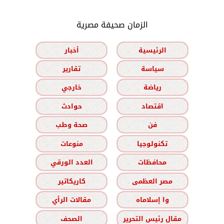
الزمان صحيفة مصرية
الرئيسية
أخبار
سياسة
تقارير
رياضة
خارجي
اقتصاد
حوادث
فن
صحة وطب
تكنولوجيا
منوعات
محافظات
العدد الورقي
مصر العظمى
كاريكاتير
وا إسلاماه
مقالات الرأي
مقال رئيس التحرير
الصحف