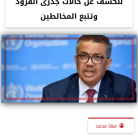
للكشف عن حالات جدرى القرود
وتتبع المخالطين
مها محمد