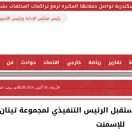
ا المكبرة لرفع تراكمات المخلفات بشارع ملك حفني وتزيل 150 طنًا من ا
رئيس مجلس الإدارة ورئيس التحرير
ة
تقارير
رياضة
خارجي
اقتصاد
حوادث
فن
الأربعاء، 30 أكتوبر 2024
02:35 مـ
بتوقيت الق
قبل الرئيس التنفيذي لمجموعة تيتان
للإسمنت