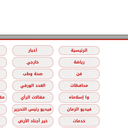
الرئيسية
أخبار
رياضة
خارجي
فن
صحة وطب
محافظات
العدد الورقي
وا إسلاماه
مقالات الرأي
مقا
فيديو الزمان
فيديو رئيس التحرير
خدمات
خير أجناد الأرض