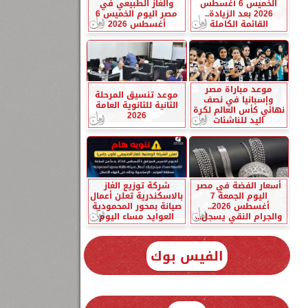
الخميس 6 أغسطس
والغاز الطبيعي في
2026 بعد الزيادة..
مصر اليوم الخميس 6
القائمة الكاملة
أغسطس 2026
موعد مباراة مصر
موعد تنسيق المرحلة
وإسبانيا في نصف
الثانية للثانوية العامة
نهائي كأس العالم لكرة
2026
اليد للناشئات
أسعار الفضة في مصر
شركة توزيع الغاز
اليوم الجمعة 7
بالاسكندرية تعلن أعمال
أغسطس 2026..
صيانة بمحور المحمودية
والجرام النقي يسجل...
العوايد مساء اليوم
الفيس بوك