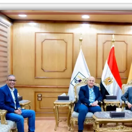
الكاتبة إلهام شرشر تهنئ الرئيس
السيسي بعيد ميلاده وتُشيد بجهوده
إلهام شرشر تكتب: دي مبقتش كورة..
في بناء الدولة
دي سياسة