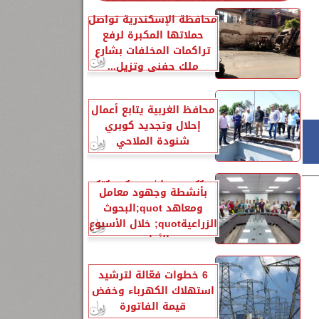
محافظة الإسكندرية تواصل
حملاتها المكبرة لرفع
تراكمات المخلفات بشارع
ملك حفني وتزيل...
محافظ الغربية يتابع أعمال
إحلال وتجديد كوبري
شنودة الملاحي
الزراعةquot; تنشر تقريرًا
بأنشطة وجهود معامل
ومعاهد quot;البحوث
الزراعيةquot; خلال الأسبوع
الأول...
6 خطوات فعّالة لترشيد
استهلاك الكهرباء وخفض
قيمة الفاتورة