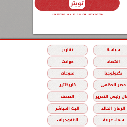
تويتر
Tweets by elzmannewseg
سياسة
تقارير
اقتصاد
حوادث
تكنولوجيا
منوعات
مصر العظمى
كاريكاتير
ل رئيس التحرير
الصحف
الزمان الخالد
البث المباشر
سماء عربية
الانفوجراف