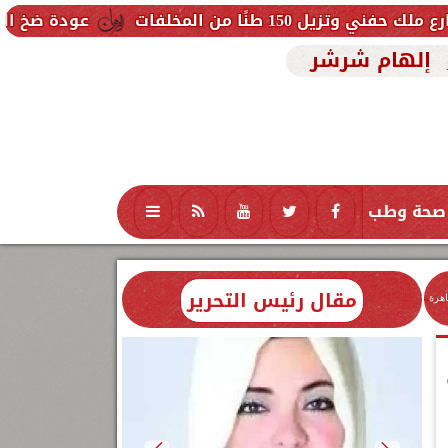
لمخلفات
عودة ضخ المياه تدريجيًا لم
إلهام شرشر
صحة وطب
تكنولوجيا
منوعات
محافظات
مقال رئيس التحرير
اهرة