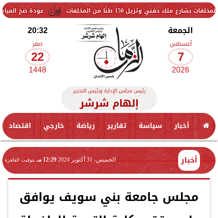
ل 150 طنًا من المخلفات
عودة ضخ المياه تدريجيًا لمناطق
الجمعة
20:32
أغسطس
صفر
22
7
1448
2026
رئيس مجلس الإدارة ورئيس التحرير
إلهام شرشر
أخبار
سياسة
تقارير
رياضة
خارجي
اقتصاد
أخبار
الخميس، 31 أكتوبر 2024
12:29 مـ
بتوقيت القاهرة
مجلس جامعة بني سويف يوافق