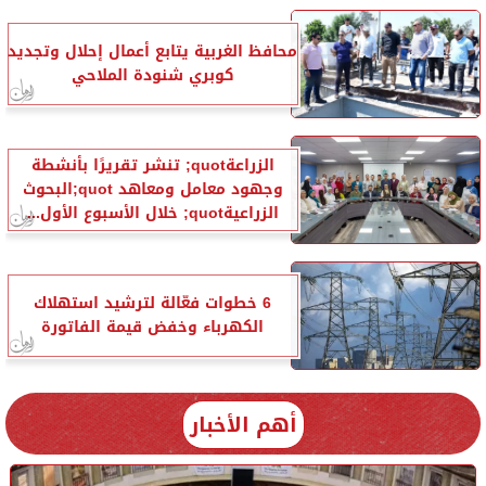
محافظ الغربية يتابع أعمال إحلال وتجديد
كوبري شنودة الملاحي
الزراعةquot; تنشر تقريرًا بأنشطة
وجهود معامل ومعاهد quot;البحوث
الزراعيةquot; خلال الأسبوع الأول...
6 خطوات فعّالة لترشيد استهلاك
الكهرباء وخفض قيمة الفاتورة
أهم الأخبار