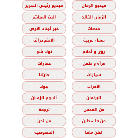
فيديو الزمان
فيديو رئيس التحرير
الزمان الخالد
البث المباشر
خدمات
خير أجناد الأرض
سماء عربية
الانفوجراف
رؤى و أحلام
توك شو
مرأة و طفل
عقارات
سيارات
حارتنا
الأحزاب
بنوك
البرلمان
ألبــوم الزمــان
من القدس
ترجمة
من فلسطين
من نحن
اعلن معنا
الخصوصية