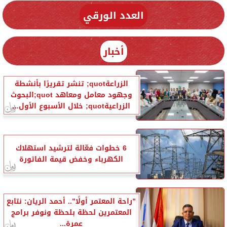
العدد الورقي
أخبار
الزراعةquot; تنشر تقريرًا بأنشطة
وجهود معامل ومعاهد quot;البحوث
الزراعيةquot; خلال الأسبوع الأول...
6 خطوات فعّالة لترشيد استهلاك
الكهرباء وخفض قيمة الفاتورة
”راحة المعتمر أولًا”.. أحمد الريان: نتابع
المعتمرين لحظة بلحظة ونوفر برامج
عمرة...