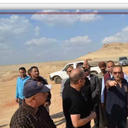
الكاتبة إلهام شرشر تهنئ الرئيس
السيسي بعيد ميلاده وتُشيد بجهوده
إلهام شرشر تكتب: دي مبقتش كورة..
في بناء الدولة
دي سياسة