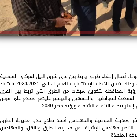
يوط، أعمال إنشاء طريق يربط بين قرى شرق النيل لمركزي القوصية
وديروط بطول 5 كم بتكلفة 30 مليون جنية، وذلك ضمن الخطة الإستثمارية للعام الحالي 2024/2025 باعتماد
طار رؤية المحافظة لتكوين شبكات من الطرق التي تربط بين القرى
لمقدمة للمواطنين والتسهيل والتيسير عليهم وتخدم على فرص
تراتيجية التنمية الشاملة ورؤية مصر 2030.
كز ومدينة القوصية والمهندس أحمد صلاح مدير مديرية الطرق
 الناصر مهندس الإشراف عن مديرية الطرق والنقل، والمهندس
كة المنفذة.