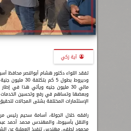
آية زكي
تفقد اللواء دكتور هشام أبوالنصر محافظ أس
مالي 30 مليون جنيه ويأتي هذا في إ
وبعضها وتساهم في رفع وتحسين الخدمات ا
الإستثمارات المختلفة بشتى المجالات لتحقيق إس
رافقه خلال الجولة، أسامة سحيم رئيس مر
والنقل بأسيوط، والمهندس محمد أحمد عبد
محمود لطفى مهندس تنفيذ العملية عن الشر