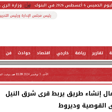
وزارة الري حررنا 3607 مخالفة بفضل تعاون المواطنين
رئيس مجلس الإدارة ورئيس التحرير
ة
تقارير
رياضة
خارجي
اقتصاد
حوادث
فن
الأحد، 3 نوفمبر 2024
11:39 صـ
بتوقيت الق
ل إنشاء طريق يربط قرى شرق النيل
 القوصية وديروط