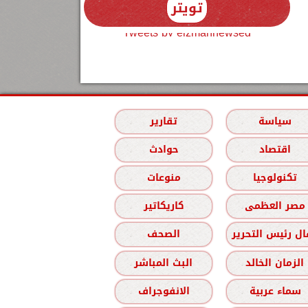
تويتر
Tweets by elzmannewseg
سياسة
تقارير
اقتصاد
حوادث
تكنولوجيا
منوعات
مصر العظمى
كاريكاتير
ل رئيس التحرير
الصحف
الزمان الخالد
البث المباشر
سماء عربية
الانفوجراف