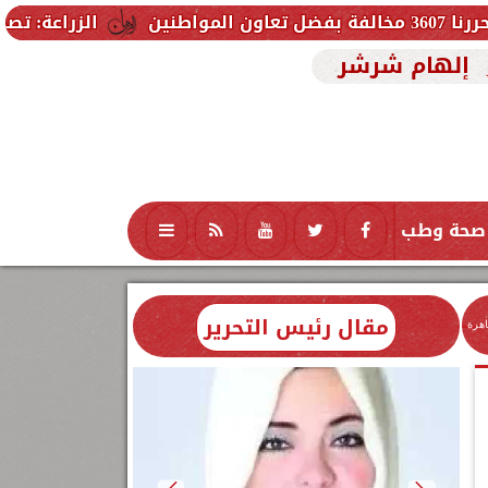
الزراعة: تصدر 712 ترخيص تشغيل جديد لمشروعات الثروة الحيوانية والداجنة.. وتسجيل 832 مخلوط أعلاف
إلهام شرشر
صحة وطب
تكنولوجيا
منوعات
محافظات
مقال رئيس التحرير
اهرة