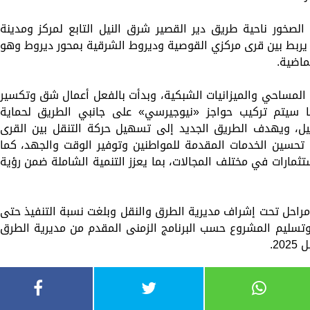
صخور ناحية طريق دير القصير شرق النيل التابع لمركز ومدينة
يربط بين قرى مركزي القوصية وديروط الشرقية بمحور ديروط وهو
ماضية.
ع المساحي والميزانيات الشبكية، وبدأت بالفعل أعمال شق وتكسير
ا سيتم تركيب حواجز «نيوجيرسي» على جانبي الطريق لحماية
لنيل، ويهدف الطريق الجديد إلى تسهيل حركة التنقل بين القرى
حسين الخدمات المقدمة للمواطنين وتوفير الوقت والجهد، كما
ثمارات في مختلف المجالات، بما يعزز التنمية الشاملة ضمن رؤية
 مراحل تحت إشراف مديرية الطرق والنقل وبلغت نسبة التنفيذ حتى
عمال وتسليم المشروع حسب البرنامج الزمنى المقدم من مديرية الطرق
2.