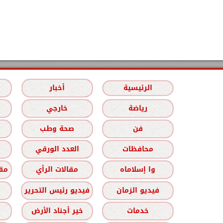
الرئيسية
أخبار
رياضة
خارجي
فن
صحة وطب
محافظات
العدد الورقي
وا إسلاماه
مقالات الرأي
مقا
فيديو الزمان
فيديو رئيس التحرير
خدمات
خير أجناد الأرض