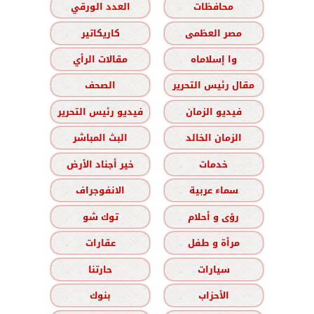
محافظات
العدد الورقي
مصر العظمى
كاريكاتير
وا إسلاماه
مقالات الرأي
مقال رئيس التحرير
الصحف
فيديو الزمان
فيديو رئيس التحرير
الزمان الخالد
البث المباشر
خدمات
خير أجناد الأرض
سماء عربية
الانفوجراف
رؤى و أحلام
توك شو
مرأة و طفل
عقارات
سيارات
حارتنا
الأحزاب
بنوك