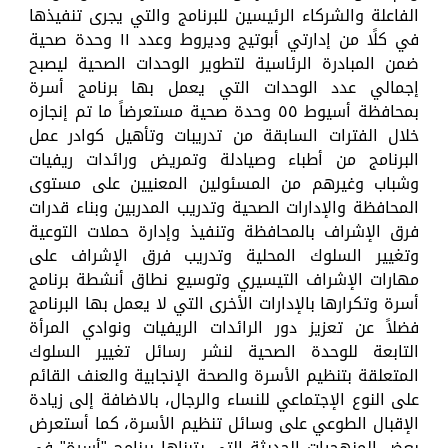
الفاعلة والشركاء الرئيسين للبرنامج والتي يجرى تنفيذها
في كلًا من إدارتي أبوتيج وديروط وعدد ١١ وحدة صحية
ضمن المبادرة الرئاسية لتطوير الوحدات الصحية ليصبح
إجمالي عدد الوحدات التي يعمل بها برنامج أسرة
بمحافظة أسيوط ٥٥ وحدة صحية مستعرضاً ما تم إنجازه
خلال الفترات السابقة من تدريبات وتأهيل كوادر عمل
البرنامج من أطباء وصيادلة وتمريض ورائدات ريفيات
وشباب وغيرهم من المسئولين المعنيين على مستوى
المحافظة والإدارات الصحية وتدريب المدربين وبناء قدرات
فرق الإشراف بالمحافظة وتنفيذ وإدارة حملات التوعية
وتغيير السلوك المحلية وتدريب فرق الإشراف على
مهارات الإشراف التيسيري وتوسيع نطاق أنشطة برنامج
أسرة وتكرارها بالإدارات الأخرى التي لا يعمل بها البرنامج
فضلاً عن تعزيز دور الرائدات الريفيات ونوادي المرأة
التابعة للوحدة الصحية لنشر رسائل تغيير السلوك
المتعلقة بتنظيم الأسرة والصحة الإنجابية والعنف القائم
على النوع الإجتماعي للنساء والرجال، بالاضافة إلى زيادة
الإقبال الطوعي على وسائل تنظيم الأسرة، كما أستعرض
بعض المنهجيات الحديثة التى يتبناها برنامج "أسرة" في