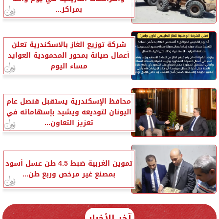
بمراكز...
شركة توزيع الغاز بالاسكندرية تعلن
أعمال صيانة بمحور المحمودية العوايد
مساء اليوم
محافظ الإسكندرية يستقبل قنصل عام
اليونان لتوديعه ويشيد بإسهاماته في
تعزيز التعاون...
تموين الغربية ضبط 4.5 طن عسل أسود
بمصنع غير مرخص وربع طن...
آخر الأخبار