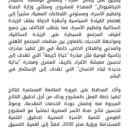
انترناشيونال" المنفذة للمشروع، وممثلي وزارة الصحة
وتنظيم الأسرة، ومسئولي القطاعات المعنية، مشيراً إلى
إهتمام القيادة السياسية وأجهزة الدولة بملف الزيادة
السكانية وتنظيم الأسرة، مما يتطلب التكاتف بين جميع
أطياف المجتمع للسيطرة على الزيادة السكانية،
ومواجهة التحديات بالتعاون بين منظمات المجتمع الأهلي
والمدني والقطاع الخاص، خاصةً في ظل تنفيذ مبادرات
رئاسية قومية مثل مبادرة "حياة كريمة" التي تهدف إلى
تحسين معيشة الأفراد بالريف المصرى ومبادرة "بداية
جديدة لبناء الانسان" التي تهدف إلى الإستثمار في
البشر.
وأكد المحافظ على ضرورة المتابعة المستمرة لنتائج
تنفيذ خطة العمل بالمشروع وذلك من أجل تحقيق النتائج
المرجوة منه وضمان جودة الخدمات المقدمة، وصولاً
لتحسين نتائج صحة الأسر المصرية تماشياً مع المشروع
القومي لتنمية الأسرة المصرية لتحقيق التنمية
المستدامة ورؤية مصر 2030، لافتاً إلى أهمية التنسيق