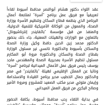
عقد اللواء دكتور هشام أبوالنصر محافظ أسيوط لقاءاً
تعريفياً مع فريق عمل برنامج "أسرة" لمتابعة أعمال
البرنامج الذي ينظمه قطاع السكان وتنظيم الأسرة بوزارة
الصحة، والممول من الوكالة الأمريكية للتنمية الدولية،
والمنفذ من قبل مؤسسة "باثفايندر إنترناشيونال"
بالتعاون مع الوزارات والهيئات المعنية، جاء ذلك بحضور
الدكتور محمد زين الدين حافظ وكيل وزارة الصحة
والسكان بأسيوط والدكتورة نانسي نير مسئول الوزارة
بقطاع الصحة والسكان والدكتورة مروة أبو المكارم
مسئول تنظيم الأسرة بمديرية الصحة والمهندس ماجد
يوسف رئيس فريق عمل الأعمال الميدانية لبرنامج "أسرة"
ونائبا عن الممثل الإقليمي لهيئة "باثفايندر" في مصر
والدكتور جمال الخطيب مدير برنامج القيادة والاستدامة
وإيمان متولي مدير مكتب الصعيد للمشروع ومروة الأمير
وصالح البكري من فريق العمل الميداني.
في بداية اللقاء رحب محافظ أسيوط، بكافة الحضور
وفريق عمل برنامج "أسرة"، وممثلي مؤسسة "باثفيندر