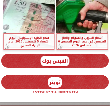
أسعار البنزين والسولار والغاز
سعر الجنيه الإسترليني اليوم
الطبيعي في مصر اليوم الخميس 6
الأربعاء 5 أغسطس 2026 أمام
أغسطس 2026
الجنيه المصري|...
الفيس بوك
تويتر
Tweets by elzmannewseg