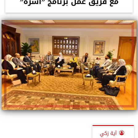
مع فريق عمل برنامج ”أسرة”
آية زكي