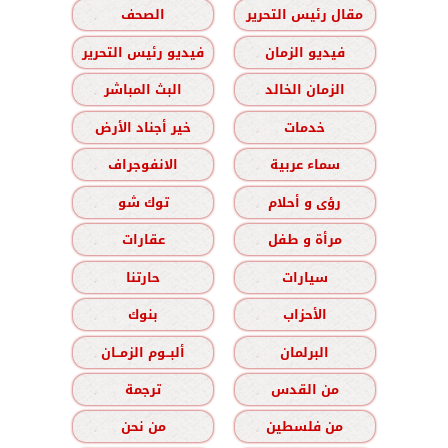
مقال رئيس التحرير
الصحف
فيديو الزمان
فيديو رئيس التحرير
الزمان الخالد
البث المباشر
خدمات
خير أجناد الأرض
سماء عربية
الانفوجراف
رؤى و أحلام
توك شو
مرأة و طفل
عقارات
سيارات
حارتنا
الأحزاب
بنوك
البرلمان
ألبــوم الزمــان
من القدس
ترجمة
من فلسطين
من نحن