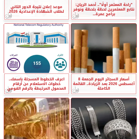
”راحة المعتمر أولًا”.. أحمد الريان:
موعد إعلان نتيجة الدور الثاني
نتابع المعتمرين لحظة بلحظة ونوفر
لطلاب الشهادة الإعدادية 2026
برامج عمرة...
أسعار السجائر اليوم الجمعة 8
اعرف الخطوط المسجلة باسمك..
أغسطس 2026 بعد الزيادة.. القائمة
خطوات الاستعلام عن أرقام
الكاملة
المحمول المرتبطة بالرقم القومي