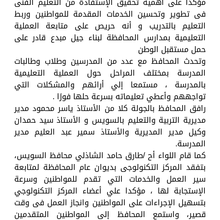
مؤكدا على أهمية تحقيق الإستفادة من التعليم الفنى
فى تطوير وتحسين الخدمات المقدمة للمواطنين وربط
التعليم بالتدريب و أنه حريص على متابعة العملية
التعليمية بمدارس المحافظة لبناء جيل مبدع قادر على
حمل مستقبل الوطن
وتحدث المحافظ مع عدد من المدرسين وطلاب وطالبات
المدرسة بمختلف المراحل حول العملية التعليمية
بالمدرسة ، مستمعا إلي أرائهم والمشكلات التي
تواجههم وأعطي تعليماته بسرعة حلها فورًا .
رافق المحافظ بالجولة كلا من الأستاذ ياسر محمود مدير
مديرية التربية والتعليم بالسويس و الأستاذ سيد حمدان
وكيل مدير المديرية والأستاذ سمير عبد العليم مدير
المدرسة.
كما قام اللواء أح /طارق حامد الشاذلي محافظ السويس،
بتفقد المركز التكنولوجى بديوان عام المحافظة لمتابعة
سير العمل والخدمات التي تقدم للمواطنين وسرعة
الإستجابة لها ، مؤكدا علي أعضاء المركز التكنولوجي
بتسهيل الإجراءات على المواطنين وانجاز العمل فى وقت
قصير، واستمع المحافظ إلى المواطنين المتقدمين