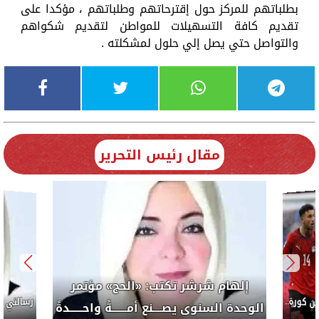
بطلباتهم للمركز حول إقترحاتهم وطلباتهم ، مؤكدا على
تقديم كافة التسهيلات للمواطن لتقديم شكواهم
والتواصل حتي يصل إلي حلول لمشكلته .
مقال رئيس التحرير
إلهام شرشر تكتب: «الحج» مؤتمر
كورة..
الوحدة السنوى يصــــنع أمـــــــةً واحــــــدةً