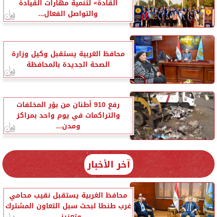
القادة» لتنمية مهارات القيادة
والتواصل الفعال...
محافظ الغربية يستقبل وكيل وزارة
الصحة الجديدة بالمحافظة
رفع 910 أطنان من بؤر المخلفات
والتراكمات في يوم واحد بمراكز
ومدن...
آخر الأخبار
محافظ الغربية يستقبل نقيب محامي
غرب طنطا لبحث سبل التعاون المشترك
وتعزيز...