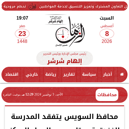
مشترك وتعزيز التنسيق لخدمة المواطنين
تحطم مروحية أثناء مكافحة حر
السبت
19:07
أغسطس
صفر
23
8
1448
2026
رئيس مجلس الإدارة ورئيس التحرير
إلهام شرشر
أخبار
سياسة
تقارير
رياضة
خارجي
اقتصاد
محافظات
الأحد، 3 نوفمبر 2024
12:29 مـ
بتوقيت القاهرة
محافظ السويس يتفقد المدرسة