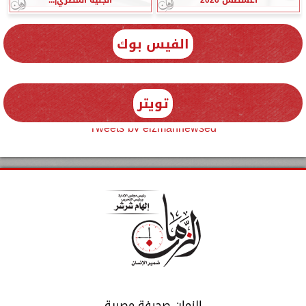
الفيس بوك
تويتر
Tweets by elzmannewseg
الزمان صحيفة مصرية