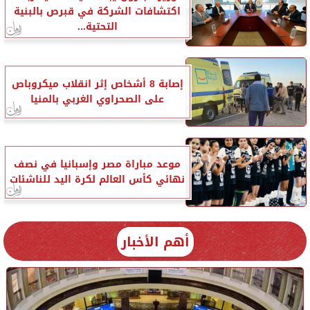
اكتشافات الشركة في قبرص بالبنية
التحتية...
إصابة 8 أشخاص إثر انقلاب ميكروباص
على الصحراوي الغربي بالمنيا
موعد مباراة مصر وإسبانيا في نصف
نهائي كأس العالم لكرة اليد للناشئات
أهم الأخبار