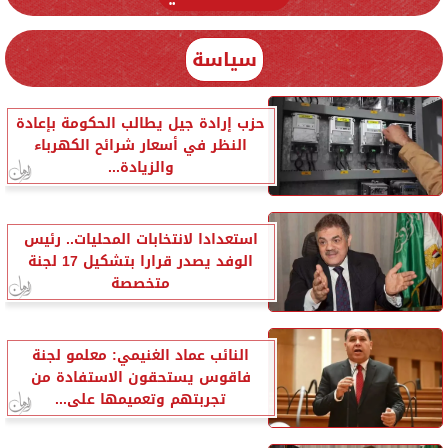
سياسة
حزب إرادة جيل يطالب الحكومة بإعادة
النظر في أسعار شرائح الكهرباء
والزيادة...
استعدادا لانتخابات المحليات.. رئيس
الوفد يصدر قرارا بتشكيل 17 لجنة
متخصصة
النائب عماد الغنيمي: معلمو لجنة
فاقوس يستحقون الاستفادة من
تجربتهم وتعميمها على...