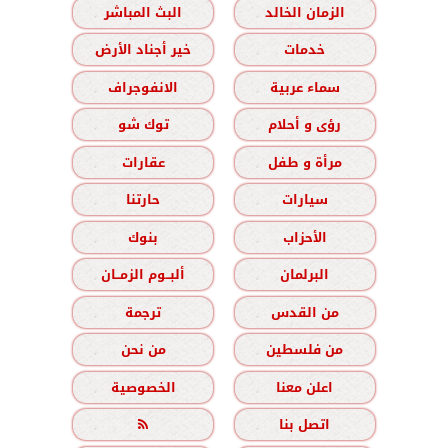
الزمان الخالد
البث المباشر
خدمات
خير أجناد الأرض
سماء عربية
الانفوجراف
رؤى و أحلام
توك شو
مرأة و طفل
عقارات
سيارات
حارتنا
الأحزاب
بنوك
البرلمان
ألبــوم الزمــان
من القدس
ترجمة
من فلسطين
من نحن
اعلن معنا
الخصوصية
اتصل بنا
