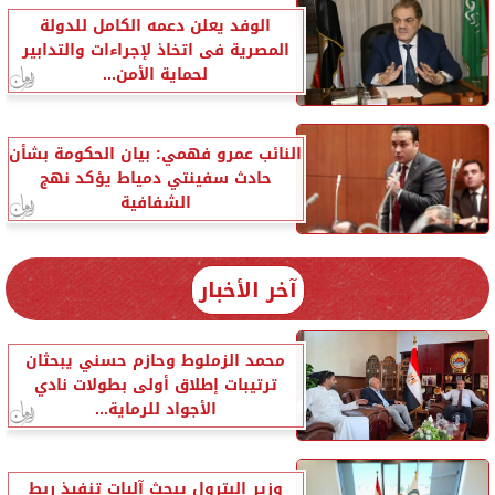
الوفد يعلن دعمه الكامل للدولة
المصرية فى اتخاذ لإجراءات والتدابير
لحماية الأمن...
النائب عمرو فهمي: بيان الحكومة بشأن
حادث سفينتي دمياط يؤكد نهج
الشفافية
آخر الأخبار
محمد الزملوط وحازم حسني يبحثان
ترتيبات إطلاق أولى بطولات نادي
الأجواد للرماية...
وزير البترول يبحث آليات تنفيذ ربط