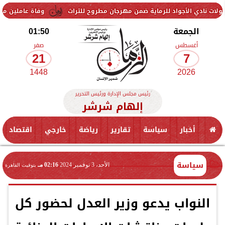
أجواد للرماية ضمن مهرجان مطروح للتراث
وفاة عاملين متأثرين بإصابتهم
الجمعة
01:50
أغسطس
صفر
21
7
1448
2026
رئيس مجلس الإدارة ورئيس التحرير
إلهام شرشر
أخبار
سياسة
تقارير
رياضة
خارجي
اقتصاد
سياسة
الأحد، 3 نوفمبر 2024
02:16 مـ
بتوقيت القاهرة
النواب يدعو وزير العدل لحضور كل