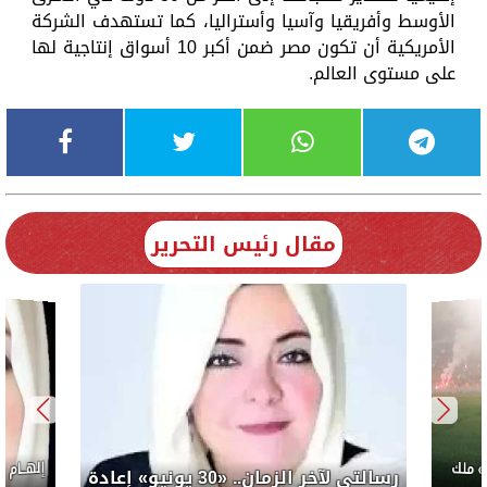
الأوسط وأفريقيا وآسيا وأستراليا، كما تستهدف الشركة
الأمريكية أن تكون مصر ضمن أكبر 10 أسواق إنتاجية لها
على مستوى العالم.
مقال رئيس التحرير
إلهــام
 ملك
رسالتي لآخر الزمان.. «30 يونيو» إعادة