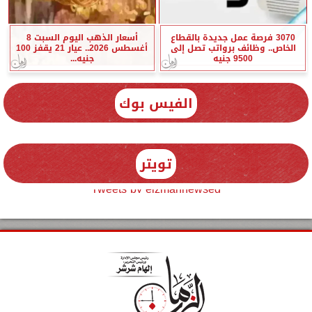
3070 فرصة عمل جديدة بالقطاع
أسعار الذهب اليوم السبت 8
الخاص.. وظائف برواتب تصل إلى
أغسطس 2026.. عيار 21 يقفز 100
9500 جنيه
جنيه...
الفيس بوك
تويتر
Tweets by elzmannewseg