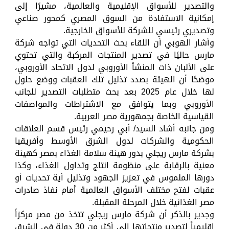
والتصدير للأسواق الإقليمية والعالمية، مشيرًا إلى
إمكانية الاستفادة من السوق المصري كمحور صناعي
وتصديري رئيسي للشركة للأسواق الخارجية.
وأشار الهوبي أن اللقاء بحث التحديات التي تواجه شركة
مارس حاليًا في تصدير المنتجات المركبة والتي تحتوي
على الألبان ذات المنشأ الأوروبي لدول الاتحاد الأوروبي،
موضحًا أن الهيئة بصدد تذليل تلك العقبات ووضع حلول
لها خلال عام 2025 بعد بحث متطلبات التصدير للجانب
الأوروبي وبما يتوافق مع الاشتراطات والمواصفات
القياسية الخاصة بجمهورية مصر العربية.
ومن جانبه أشاد السيد/ أبي رحيمي رئيس قسم العلاقات
الحكومية والشركات لدول الشرق الأوسط وأفريقيا
بشركة مارس ريجلي بدور هيئة سلامة الغذاء بمصر كهيئة
معنية بالرقابة على منظومة انتاج وتداول الغذاء، وكذا
دورها الملموس في تعزيز الجهود وتذليل أية تحديات أو
عقبات لفتح مختلف الأسواق العالمية أمام نفاذ صادرات
مصر الغذائية خلال المرحلة المقبلة.
وجدير بالذكر أن شركة مارس ريجلي تتخذ من مصر مركزاً
إقليمياً لتصدير منتجاتها إلى أكثر من 30 دولة في الشرق