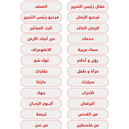
مقال رئيس التحرير
الصحف
فيديو الزمان
فيديو رئيس التحرير
الزمان الخالد
البث المباشر
خدمات
خير أجناد الأرض
سماء عربية
الانفوجراف
رؤى و أحلام
توك شو
مرأة و طفل
عقارات
سيارات
حارتنا
الأحزاب
بنوك
البرلمان
ألبــوم الزمــان
من القدس
ترجمة
من فلسطين
من نحن