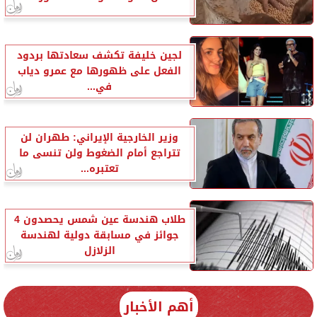
لجين خليفة تكشف سعادتها بردود
الفعل على ظهورها مع عمرو دياب
في...
وزير الخارجية الإيراني: طهران لن
تتراجع أمام الضغوط ولن تنسى ما
تعتبره...
طلاب هندسة عين شمس يحصدون 4
جوائز في مسابقة دولية لهندسة
الزلازل
أهم الأخبار