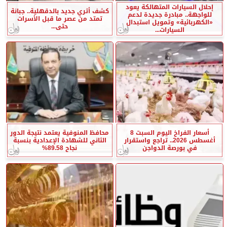
إحلال السيارات المتهالكة يعود
كشف أثري جديد بالدقهلية.. جبانة
للواجهة.. مبادرة جديدة لدعم
تمتد من عصر ما قبل الأسرات
«الكهربائية» وتمويل استبدال
حتى...
السيارات...
أسعار الفراخ اليوم السبت 8
محافظ المنوفية يعتمد نتيجة الدور
أغسطس 2026.. تراجع واستقرار
الثاني للشهادة الإعدادية بنسبة
في بورصة الدواجن
نجاح 89.58%