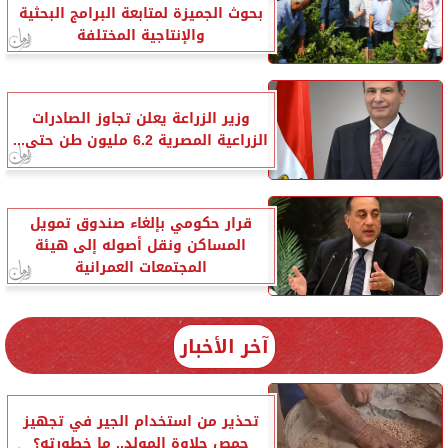
بحوث الجميزة لمتابعة البرامج البحثية
والإنتاجية المختلفة
وزير الزراعة يعلن تجاوز الصادرات
الزراعية المصرية 6.2 مليون طن حتى...
قرار حكومي بإلغاء صندوق تمويل
المساكن ونقل أصوله إلى هيئة
المجتمعات العمرانية
آخر الأخبار
تحذير من استخدام الجير في تجهيز
حمص حلاوة المولد.. ما خطورته؟