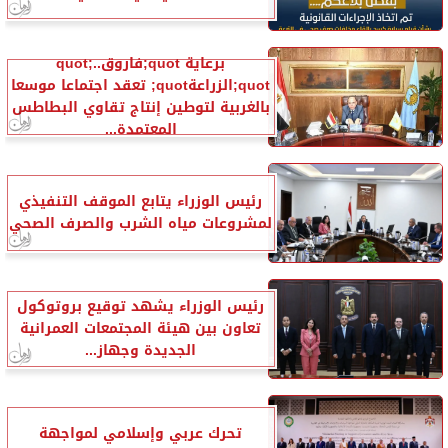
برعاية quot;فاروقquot;..
quot;الزراعةquot; تعقد اجتماعا موسعا
بالغربية لتوطين إنتاج تقاوي البطاطس
المعتمدة...
رئيس الوزراء يتابع الموقف التنفيذي
لمشروعات مياه الشرب والصرف الصحي
رئيس الوزراء يشهد توقيع بروتوكول
تعاون بين هيئة المجتمعات العمرانية
الجديدة وجهاز...
تحرك عربي وإسلامي لمواجهة