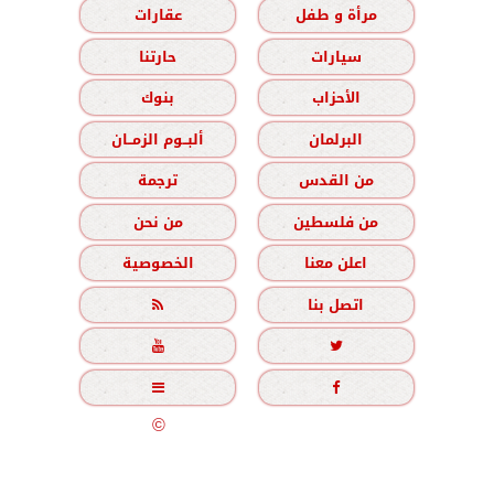
مرأة و طفل
عقارات
سيارات
حارتنا
الأحزاب
بنوك
البرلمان
ألبــوم الزمــان
من القدس
ترجمة
من فلسطين
من نحن
اعلن معنا
الخصوصية
اتصل بنا





جميع الحقوق محفوظة
©
2020 - 2026 - الزمان