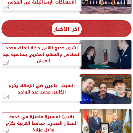
الانتهاكات الإسرائيلية في القدس
آخر الأخبار
بشرى حجيج تهنئ جلالة الملك محمد
السادس والشعب المغربي بمناسبة عيد
العرش...
السبت.. جاليري ضي الزمالك يكرم
الكابتن محمد عبد الواحد
تقديرًا لمسيرةٍ متميزة في خدمة
القطاع الصحي.. محافظ الغربية يكرّم
وكيل وزارة...