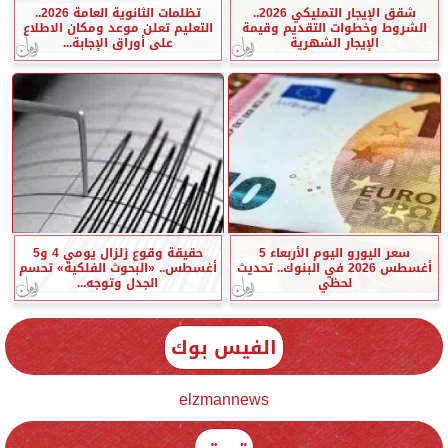
شقق الإيجار التمليكي 2026..
تظلمات الثانوية العامة 2026..
الشروط وخطوات التقديم وقيمة
التعليم تعلن موعد ومكان الاطلاع
الإيجار الشهرية
على أوراق الإجابة...
سعر اليورو اليوم الأربعاء 5
حقيقة وقوع زلزال يومي 4 و5
أغسطس 2026 في البنوك.. تحديث
أغسطس.. «البحوث الفلكية» تحسم
لحظي
الجدل وتوجه...
الفيس بوك
elzmannews