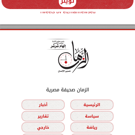
تويتر
Tweets by elzmannewseg
الزمان صحيفة مصرية
الرئيسية
أخبار
سياسة
تقارير
رياضة
خارجي