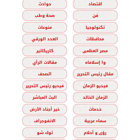
اقتصاد
حوادث
فن
صحة وطب
تكنولوجيا
منوعات
محافظات
العدد الورقي
مصر العظمى
كاريكاتير
وا إسلاماه
مقالات الرأي
مقال رئيس التحرير
الصحف
فيديو الزمان
فيديو رئيس التحرير
الزمان الخالد
البث المباشر
خدمات
خير أجناد الأرض
سماء عربية
الانفوجراف
رؤى و أحلام
توك شو